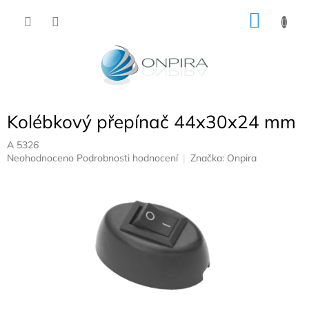
Přejít
NÁKU
na
obsah
KOŠÍK
Kolébkový přepínač 44x30x24 mm
A 5326
Průměrné
Neohodnoceno
Podrobnosti hodnocení
Značka:
Onpira
hodnocení
produktu
je
0,0
z
5
hvězdiček.