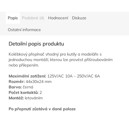
Popis
Podobné (4)
Hodnocení
Diskuze
Ostatní informace
Detailní popis produktu
Kolébkový přepínač vhodný pro kutily a modeláře s
jednoduchou montáží, kterou lze provést přišroubováním
nebo přilepením.
Maximální zatížení:
125V/AC 10A – 250V/AC 6A
Rozměr:
44x30x24 mm
Barva:
černá
Počet kontaktů:
2
Montáž:
letováním
Po přepnutí zůstává v dané poloze