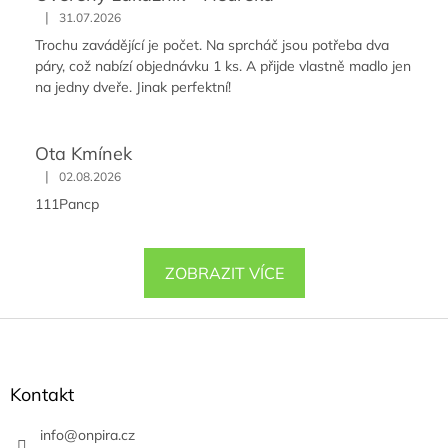
|
31.07.2026
Trochu zavádějící je počet. Na sprcháč jsou potřeba dva
páry, což nabízí objednávku 1 ks. A přijde vlastně madlo jen
na jedny dveře. Jinak perfektní!
Ota Kmínek
|
02.08.2026
111Pancp
ZOBRAZIT VÍCE
Z
á
p
a
Kontakt
t
í
info
@
onpira.cz