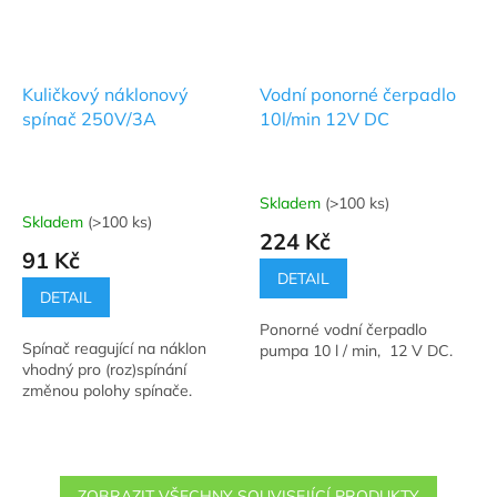
Kuličkový náklonový
Vodní ponorné čerpadlo
spínač 250V/3A
10l/min 12V DC
Skladem
(>100 ks)
Průměrné
Skladem
(>100 ks)
hodnocení
224 Kč
produktu
91 Kč
je
DETAIL
5,0
DETAIL
z
Ponorné vodní čerpadlo
5
Spínač reagující na náklon
pumpa 10 l / min, 12 V DC.
hvězdiček.
vhodný pro (roz)spínání
změnou polohy spínače.
ZOBRAZIT VŠECHNY SOUVISEJÍCÍ PRODUKTY