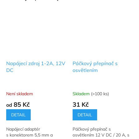
Napájecí zdroj 1-2A, 12V
Páčkový přepínač s
DC
osvětlením
Není skladem
Skladem
(>100 ks)
Průměrné
Průměrné
hodnocení
hodnocení
85 Kč
31 Kč
od
produktu
produktu
je
je
DETAIL
DETAIL
5,0
4,7
z
z
Napájecí adaptér
Páčkový přepínač s
5
5
s konektorem 5,5 mm a
osvětlením 12 V DC / 20 A, s
hvězdiček.
hvězdiček.