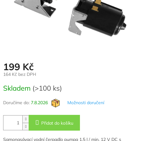
199 Kč
164 Kč bez DPH
Měrná
Skladem
(>100 ks)
cena:
Doručíme do:
7.8.2026
Možnosti doručení
Přidat do košíku
Samonasávací vodní čerpadlo pumpa 1,5 l / min, 12 V DC s