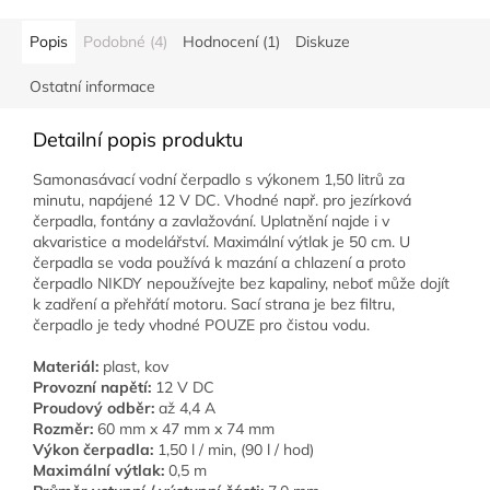
Popis
Podobné (4)
Hodnocení (1)
Diskuze
Ostatní informace
Detailní popis produktu
Samonasávací vodní čerpadlo s výkonem 1,50 litrů za
minutu, napájené 12 V DC. Vhodné např. pro jezírková
čerpadla, fontány a zavlažování. Uplatnění najde i v
akvaristice a modelářství. Maximální výtlak je 50 cm. U
čerpadla se voda používá k mazání a chlazení a proto
čerpadlo NIKDY nepoužívejte bez kapaliny, neboť může dojít
k zadření a přehřátí motoru. Sací strana je bez filtru,
čerpadlo je tedy vhodné POUZE pro čistou vodu.
Materiál:
plast, kov
Provozní napětí:
12 V DC
Proudový odběr:
až 4,4 A
Rozměr:
60 mm x 47 mm x 74 mm
Výkon čerpadla:
1,50 l / min, (90 l / hod)
Maximální výtlak:
0,5 m