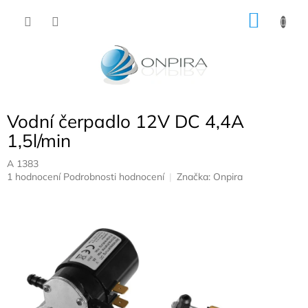
Přejít
NÁKU
na
obsah
KOŠÍK
Vodní čerpadlo 12V DC 4,4A
1,5l/min
A 1383
Průměrné
1 hodnocení
Podrobnosti hodnocení
Značka:
Onpira
hodnocení
produktu
je
5,0
z
5
hvězdiček.