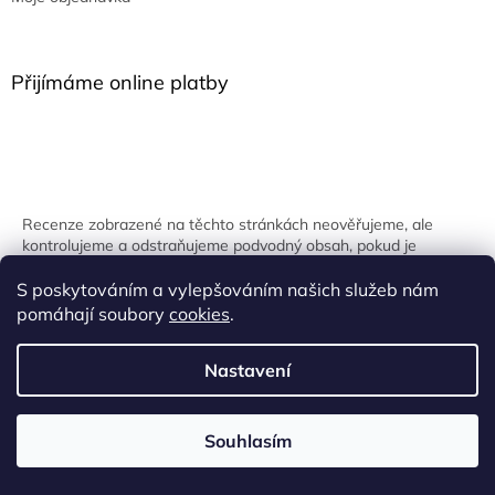
Přijímáme online platby
Recenze zobrazené na těchto stránkách neověřujeme, ale
kontrolujeme a odstraňujeme podvodný obsah, pokud je
identifikován.
S poskytováním a vylepšováním našich služeb nám
pomáhají soubory
cookies
.
Nastavení
Vytvořil Shoptet
Souhlasím
Copyright 2026
Onpira.cz
. Všechna práva vyhrazena.