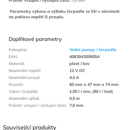
Průměr vstupní / výstupní části:
7,0 mm
Parametry výkonu a výtlaku čerpadla se liší v závislosti
na poklesu napětí či proudu.
Doplňkové parametry
Kategorie
:
Vodní pumpy / čerpadla
EAN
:
4063943006054
Materiál
:
plast / kov
Maximální napětí
:
12 V DC
Maximální proud
:
4,4 A
Rozměr
:
60 mm x 47 mm x 74 mm
Výkon čerpadla
:
1,50 l / min, (90 l / hod)
Maximální výtlak
:
0,5 m
Průměr vstupní / výstupní části
:
7,0 mm
Související produkty