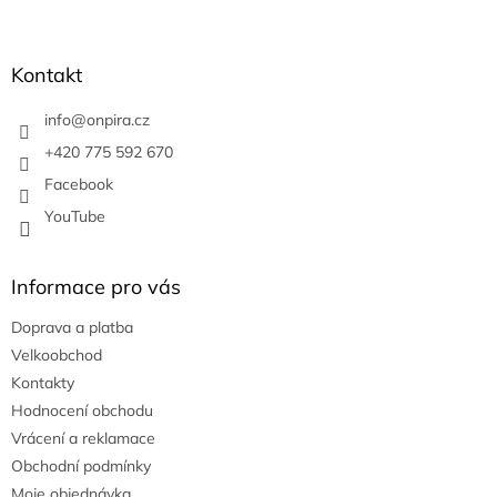
Z
á
p
a
Kontakt
t
í
info
@
onpira.cz
+420 775 592 670
Facebook
YouTube
Informace pro vás
Doprava a platba
Velkoobchod
Kontakty
Hodnocení obchodu
Vrácení a reklamace
Obchodní podmínky
Moje objednávka