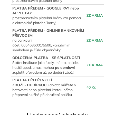
prostřednictvím platební brány
PLATBA PŘEDEM - GOOGLE PAY nebo
APPLE PAY
ZDARMA
prostřednictvím platební brány (za pomoci
elektronické platební karty)
PLATBA PŘEDEM - ONLINE BANKOVNÍM
PŘEVODEM
na bankovní
ZDARMA
účet: 6054636001/5500, variabilním
symbolem je číslo objednávky
ODLOŽENÁ PLATBA - SE SPLATNOSTÍ
Státní instituce jako školy, města, policie,
ZDARMA
hasiči apod. u nás mohou
po domluvě
zaplatit převodem až po dodání zboží.
PLATBA PŘI PŘEVZETÍ
ZBOŽÍ - DOBÍRKOU
Zaplatit můžete v
40 Kč
hotovosti nebo platební kartou přímo
přepravní službě při doručení balíčku