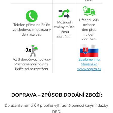
Přesná SMS
Možnost
Telefon přímo na řidiče
avizace
změny místa
ve sledovacím odkazu v
den před
i času
den rozvozu
i v den
doručení
doručení
Až 3 doručovací pokusy
Zasíláme i na
Zaznamenání polohy
Slovensko
řidiče při nezastižení
www.onpira.sk
DOPRAVA - ZPŮSOB DODÁNÍ ZBOŽÍ:
Doručení v rámci ČR probíhá výhradně pomocí kurýrní služby
DPD.