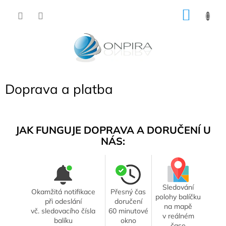
Přejít
NÁKU
na
obsah
KOŠÍK
Doprava a platba
JAK FUNGUJE DOPRAVA A DORUČENÍ U
NÁS:
Sledování
Okamžitá notifikace
Přesný čas
polohy balíčku
při odeslání
doručení
na mapě
vč. sledovacího čísla
60 minutové
v reálném
balíku
okno
čase