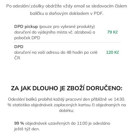
Po odeslání zásilky obdržíte vždy email se sledovacím číslem
balíčku a daňovým dokladem v PDF.
DPD pickup
(pouze pro vybrané produkty)
doručení do výdejního místa vč. alzaboxů a
79 Kč
poboček DPD
DPD
doručení na vaši adresu do 48 hodin po celé
120 Kč
ČR
ZA JAK DLOUHO JE ZBOŽÍ DORUČENO:
Odeslání balíků probíhá každý pracovní den přibližně ve 14:30.
% statistika objednávek zaplacených kartou či objednaných na
dobírku:
99 %
objednávek uzavřených do 11:00 je odesláno
ještě týž den.