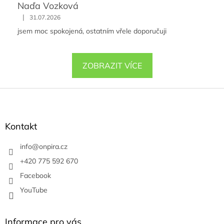
Naďa Vozková
|
31.07.2026
jsem moc spokojená, ostatním vřele doporučuji
ZOBRAZIT VÍCE
Z
á
p
a
Kontakt
t
í
info
@
onpira.cz
+420 775 592 670
Facebook
YouTube
Informace pro vás