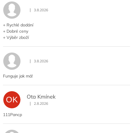
|
3.8.2026
Hodnocení obchodu je 5 z 5 hvězdiček.
+ Rychlé dodání
+ Dobré ceny
+ Výběr zboží
|
3.8.2026
Hodnocení obchodu je 5 z 5 hvězdiček.
Funguje jak má!
Ota Kmínek
OK
|
2.8.2026
Hodnocení obchodu je 5 z 5 hvězdiček.
111Pancp