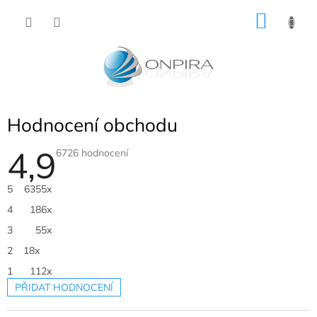
Přejít
NÁKU
na
obsah
KOŠÍK
Hodnocení obchodu
4,9
Průměrné
6726 hodnocení
hodnocení
obchodu
je
5
6355x
4,9
z
4
186x
5
hvězdiček.
3
55x
2
18x
1
112x
PŘIDAT HODNOCENÍ
V