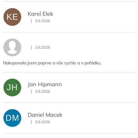
Karel Elek
KE
|
3.8.2026
Hodnocení obchodu je 5 z 5 hvězdiček.
|
3.8.2026
Hodnocení obchodu je 5 z 5 hvězdiček.
Nakupovala jsem poprve a vše rychle a v pořádku.
Jan Hipmann
JH
|
3.8.2026
Hodnocení obchodu je 5 z 5 hvězdiček.
Daniel Macek
DM
|
3.8.2026
Hodnocení obchodu je 5 z 5 hvězdiček.