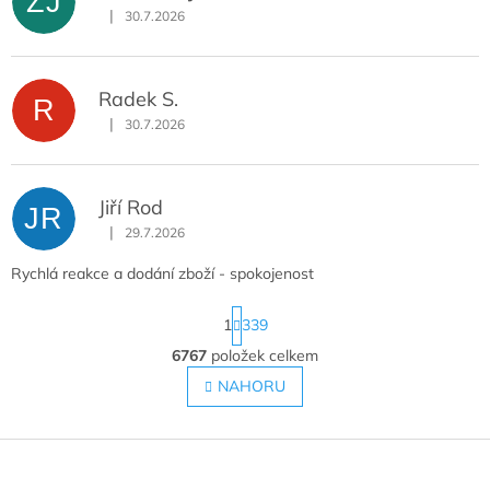
ZJ
|
30.7.2026
Hodnocení obchodu je 5 z 5 hvězdiček.
Radek S.
R
|
30.7.2026
Hodnocení obchodu je 5 z 5 hvězdiček.
Jiří Rod
JR
|
29.7.2026
Hodnocení obchodu je 5 z 5 hvězdiček.
Rychlá reakce a dodání zboží - spokojenost
S
1
339
t
r
6767
položek celkem
O
á
v
NAHORU
n
l
k
o
á
v
Z
d
á
a
á
n
c