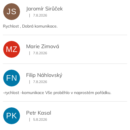
ý
p
Jaromír Sirůček
JS
i
|
7.8.2026
Hodnocení obchodu je 5 z 5 hvězdiček.
s
h
Rychlost , Dobrá komunikace.
o
d
n
Marie Zimová
MZ
o
|
7.8.2026
Hodnocení obchodu je 5 z 5 hvězdiček.
c
e
n
Filip Náhlovský
í
FN
|
7.8.2026
Hodnocení obchodu je 5 z 5 hvězdiček.
-rychlost -komunikace Vše proběhlo v naprostém pořádku.
Petr Kasal
PK
|
5.8.2026
Hodnocení obchodu je 5 z 5 hvězdiček.