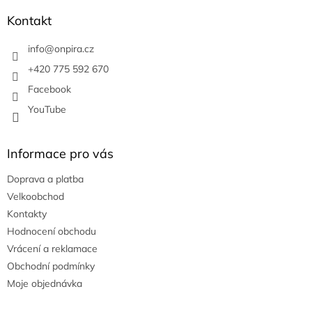
p
í
í
a
Kontakt
p
t
r
í
info
@
onpira.cz
v
k
+420 775 592 670
y
Facebook
v
ý
YouTube
p
i
s
Informace pro vás
u
Doprava a platba
Velkoobchod
Kontakty
Hodnocení obchodu
Vrácení a reklamace
Obchodní podmínky
Moje objednávka