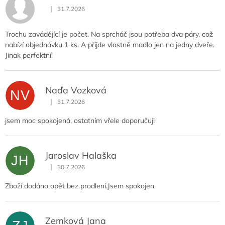
|
31.7.2026
Hodnocení obchodu je 5 z 5 hvězdiček.
Trochu zavádějící je počet. Na sprcháč jsou potřeba dva páry, což
nabízí objednávku 1 ks. A přijde vlastně madlo jen na jedny dveře.
Jinak perfektní!
Naďa Vozková
NV
|
31.7.2026
Hodnocení obchodu je 5 z 5 hvězdiček.
jsem moc spokojená, ostatním vřele doporučuji
Jaroslav Halaška
JH
|
30.7.2026
Hodnocení obchodu je 5 z 5 hvězdiček.
Zboží dodáno opět bez prodlení.Jsem spokojen
Zemková Jana