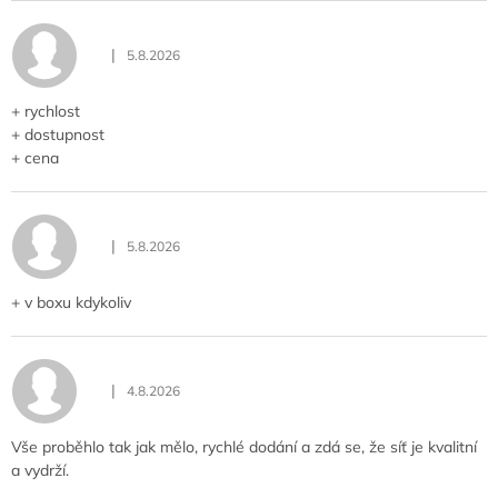
|
5.8.2026
Hodnocení obchodu je 5 z 5 hvězdiček.
+ rychlost
+ dostupnost
+ cena
|
5.8.2026
Hodnocení obchodu je 4 z 5 hvězdiček.
+ v boxu kdykoliv
|
4.8.2026
Hodnocení obchodu je 5 z 5 hvězdiček.
Vše proběhlo tak jak mělo, rychlé dodání a zdá se, že síť je kvalitní
a vydrží.