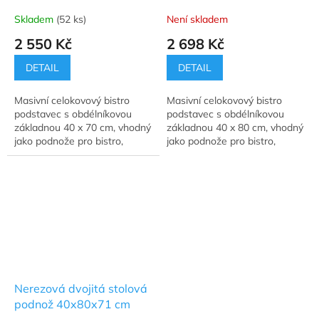
Skladem
(52 ks)
Není skladem
2 550 Kč
2 698 Kč
DETAIL
DETAIL
Masivní celokovový bistro
Masivní celokovový bistro
podstavec s obdélníkovou
podstavec s obdélníkovou
základnou 40 x 70 cm, vhodný
základnou 40 x 80 cm, vhodný
jako podnože pro bistro,
jako podnože pro bistro,
restaurační stolky a jídelní
restaurační stolky a jídelní
stoly.
stoly.
Nerezová dvojitá stolová
podnož 40x80x71 cm