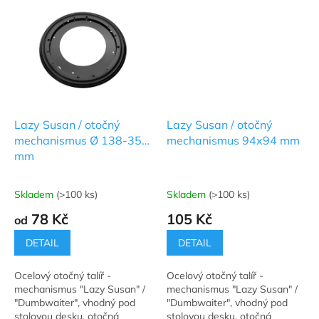
Lazy Susan / otočný
Lazy Susan / otočný
mechanismus Ø 138-354
mechanismus 94x94 mm
mm
Skladem
(>100 ks)
Skladem
(>100 ks)
Průměrné
Průměrné
hodnocení
hodnocení
78 Kč
105 Kč
od
produktu
produktu
je
je
DETAIL
DETAIL
5,0
5,0
z
z
Ocelový otočný talíř -
Ocelový otočný talíř -
5
5
mechanismus "Lazy Susan" /
mechanismus "Lazy Susan" /
hvězdiček.
hvězdiček.
"Dumbwaiter", vhodný pod
"Dumbwaiter", vhodný pod
stolovou desku, otočná
stolovou desku, otočná