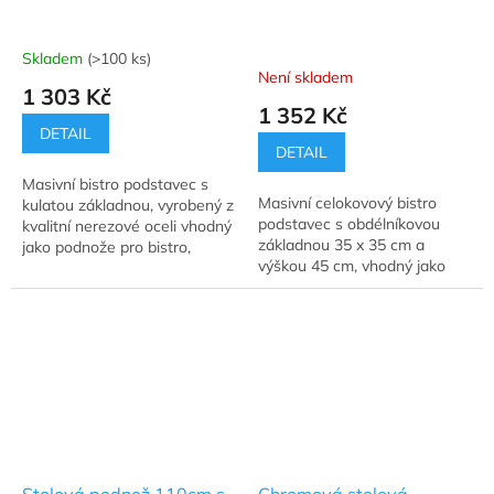
Skladem
(>100 ks)
Průměrné
Není skladem
hodnocení
1 303 Kč
produktu
1 352 Kč
je
DETAIL
5,0
DETAIL
z
Masivní bistro podstavec s
5
Masivní celokovový bistro
kulatou základnou, vyrobený z
hvězdiček.
podstavec s obdélníkovou
kvalitní nerezové oceli vhodný
základnou 35 x 35 cm a
jako podnože pro bistro,
výškou 45 cm, vhodný jako
restaurační stolky a jídelní
podnože pro bistro,
stoly.
restaurační stolky a jídelní
stoly.