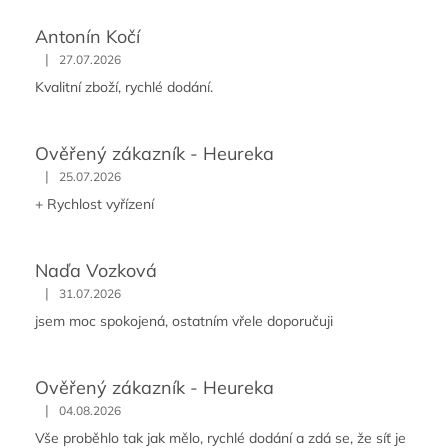
r
v
Antonín Kočí
k
|
y
27.07.2026
v
Kvalitní zboží, rychlé dodání.
ý
p
i
Ověřený zákazník - Heureka
s
u
|
25.07.2026
+ Rychlost vyřízení
Naďa Vozková
|
31.07.2026
jsem moc spokojená, ostatním vřele doporučuji
Ověřený zákazník - Heureka
|
04.08.2026
Vše proběhlo tak jak mělo, rychlé dodání a zdá se, že síť je