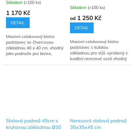
Skladem
(>100 ks)
Průměrné
Skladem
(>100 ks)
hodnocení
1 170 Kč
produktu
1 250 Kč
od
je
DETAIL
5,0
DETAIL
z
Masivní celokovový bistro
5
Masivní celokovový bistro
podstavec se čtvercovou
hvězdiček.
podstavec s kulatou
základnou 40 x 40 cm, vhodný
základnou pro stůl, vyrobený z
jako podnože pro bistro,
kvalitní nerezové oceli vhodný
restaurační stolky a jídelní
jako podnože pro bistro,
stoly.
restaurační stolky a jídelní
stoly.
Stolová podnož 45cm s
Nerezová stolová podnož
kruhovou základnou Ø30
35x35x45 cm