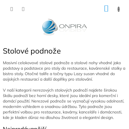
Přejít
NÁKU
na
obsah
KOŠÍK
Stolové podnože
Masivní celokovové stolové podnože a stolové nohy vhodné jako
podstavy a podstavce pro stoly do restaurace, kavárenské stolky a
bistro stoly. Otočné talíře a točny typu Lazy susan vhodné do
asijských restaurací a další doplňky pro stolování.
V naší kategorii nerezových stolových podnoží najdete širokou
škálu podnoží bez horní desky, které jsou ideální pro komerční i
domácí použití. Nerezové podnože se vyznačují vysokou odolností,
moderním vzhledem a snadnou údržbou. Tyto podnože jsou
perfektní volbou pro restaurace, kavárny, kanceláře i domácnosti,
kde je kladen důraz na dlouhou životnost a elegantní design.
Nejprodávanější