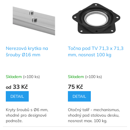
ý
p
i
s
p
r
o
d
Nerezová krytka na
Točna pod TV 71,3 x 71,3
u
šrouby Ø16 mm
mm, nosnost 100 kg
k
t
ů
Skladem
(>100 ks)
Skladem
(>100 ks)
Průměrné
Průměrné
hodnocení
hodnocení
33 Kč
75 Kč
od
produktu
produktu
je
je
DETAIL
DETAIL
5,0
5,0
z
z
Kryty šroubů s Ø6 mm,
Otočný talíř - mechanismus,
5
5
vhodné pro designové
vhodný pod stolovou desku,
hvězdiček.
hvězdiček.
podnože.
nosnost max. 100 kg.