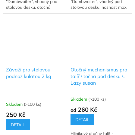
"Dumbwaiter", vhodný pod
"Dumbwaiter", vhodný pod
stolovou desku, otočná
stolovou desku, nosnost max.
sedadla s nosností max. 100
400 kg.
kg.
Závaží pro stolovou
Otočný mechanismus pro
podnož kulatou 2 kg
talíř / točna pod desku /
Lazy susan
Skladem
(>100 ks)
Průměrné
Skladem
(>100 ks)
hodnocení
260 Kč
od
produktu
250 Kč
je
DETAIL
5,0
DETAIL
z
Hliníkový otočný talíř -
5