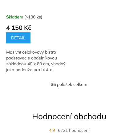
Skladem
(>100 ks)
Průměrné
hodnocení
4 150 Kč
produktu
je
DETAIL
5,0
z
Masivní celokovový bistro
5
podstavec s obdélníkovou
hvězdiček.
základnou 40 x 80 cm, vhodný
jako podnože pro bistro,
restaurační stolky a jídelní
stoly.
35
položek celkem
O
v
l
á
d
Hodnocení obchodu
a
c
í
4,9
6721 hodnocení
p