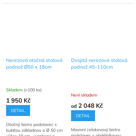
podnože pro bistro,
restaurační stolky a jídelní
stoly.
Nerezová otočná stolová
Dvojitá nerezová stolová
podnož Ø50 x 18cm
podnož 45-110cm
Skladem
(>100 ks)
Průměrné
Není skladem
hodnocení
1 950 Kč
produktu
2 048 Kč
od
je
DETAIL
5,0
DETAIL
z
Otočný bistro podstavec s
5
Masivní celokovový bistro
kulatou základnou o Ø 50 cm
hvězdiček.
podstavec s obdélníkovou
výšce 18 cm , vyrobený z