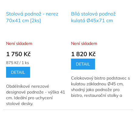
Stolová podnož - nerez
Bílá stolová podnož
70x41 cm [2ks]
kulatá Ø45x71 cm
Není skladem
Není skladem
Průměrné
Průměrné
hodnocení
hodnocení
1 750 Kč
1 820 Kč
produktu
produktu
je
je
Měrná
875 Kč / 1 ks
DETAIL
5,0
5,0
cena:
DETAIL
z
z
Celokovový bistro podstavec s
5
5
kulatou základnou Ø45 cm,
hvězdiček.
hvězdiček.
Obdélníkové nerezové
vhodný jako podnože pro
designové podnože - výška 41
bistro, restaurační stolky a
cm. Ideální pro uchycení
jídelní stoly.
stolové desky.