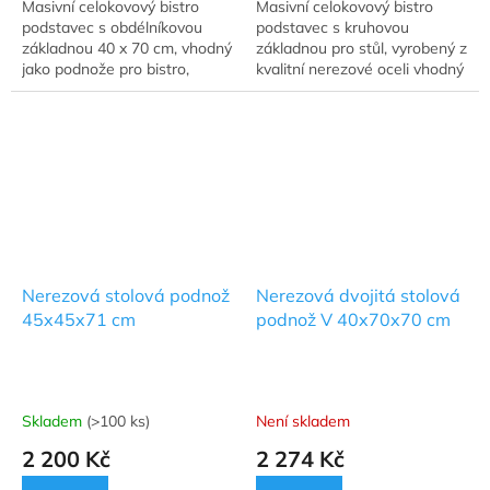
Masivní celokovový bistro
Masivní celokovový bistro
podstavec s obdélníkovou
podstavec s kruhovou
základnou 40 x 70 cm, vhodný
základnou pro stůl, vyrobený z
jako podnože pro bistro,
kvalitní nerezové oceli vhodný
restaurační stolky a jídelní
jako podnože pro bistro,
stoly.
restaurační stolky a jídelní
stoly.
Nerezová stolová podnož
Nerezová dvojitá stolová
45x45x71 cm
podnož V 40x70x70 cm
Skladem
(>100 ks)
Není skladem
2 200 Kč
2 274 Kč