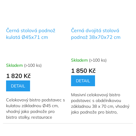
Černá stolová podnož
Černá dvojitá stolová
kulatá Ø45x71 cm
podnož 38x70x72 cm
Skladem
(>100 ks)
Průměrné
Skladem
(>100 ks)
hodnocení
1 850 Kč
produktu
1 820 Kč
je
DETAIL
4,8
DETAIL
z
Masivní celokovový bistro
5
Celokovový bistro podstavec s
podstavec s obdélníkovou
hvězdiček.
kulatou základnou Ø45 cm,
základnou 38 x 70 cm, vhodný
vhodný jako podnože pro
jako podnože pro bistro,
bistro stolky, restaurace
restaurační stolky a jídelní
kavárny a jídelní stoly.
stoly.