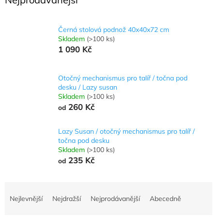
Černá stolová podnož 40x40x72 cm
Skladem
(>100 ks)
1 090 Kč
Otočný mechanismus pro talíř / točna pod
desku / Lazy susan
Skladem
(>100 ks)
260 Kč
od
Lazy Susan / otočný mechanismus pro talíř /
točna pod desku
Skladem
(>100 ks)
235 Kč
od
Ř
a
Nejlevnější
Nejdražší
Nejprodávanější
Abecedně
z