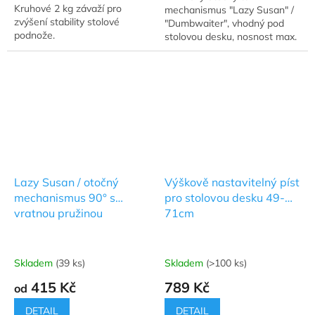
Kruhové 2 kg závaží pro
mechanismus "Lazy Susan" /
hvězdiček.
zvýšení stability stolové
"Dumbwaiter", vhodný pod
podnože.
stolovou desku, nosnost max.
280 kg.
Lazy Susan / otočný
Výškově nastavitelný píst
mechanismus 90° s
pro stolovou desku 49-
vratnou pružinou
71cm
Skladem
(39 ks)
Skladem
(>100 ks)
415 Kč
789 Kč
od
DETAIL
DETAIL