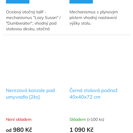
Ocelový otočný talíř -
Mechanismus s plynovým
mechanismus "Lazy Susan" /
pístem vhodný nastavení
"Dumbwaiter", vhodný pod
výšky stolu.
stolovou desku, otočná
sedadla s nosností max. 500
kg.
Nerezová konzole pod
Černá stolová podnož
umyvadlo [2ks]
40x40x72 cm
Není skladem
Skladem
(>100 ks)
Průměrné
Průměrné
hodnocení
hodnocení
980 Kč
1 090 Kč
od
produktu
produktu