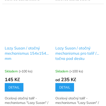
sedadla s nosností max. 50
sedadla s nosností max. 100
kg.
kg.
Lazy Susan / otočný
Lazy Susan / otočný
mechanismus 154x154
mechanismus pro talíř /
mm
točna pod desku
Skladem
(>100 ks)
Skladem
(>100 ks)
Průměrné
Průměrné
hodnocení
hodnocení
145 Kč
235 Kč
od
produktu
produktu
je
je
DETAIL
DETAIL
5,0
4,8
z
z
Ocelový otočný talíř -
Ocelový otočný talíř -
5
5
mechanismus "Lazy Susan" /
mechanismus "Lazy Susan" /
hvězdiček.
hvězdiček.