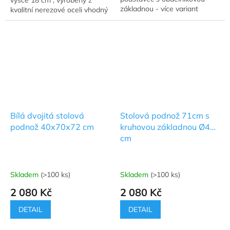
základnou - více variant
kvalitní nerezové oceli vhodný
jako podnož pro bistro stolky.
Bílá dvojitá stolová
Stolová podnož 71cm s
podnož 40x70x72 cm
kruhovou základnou Ø45
cm
Skladem
(>100 ks)
Skladem
(>100 ks)
2 080 Kč
2 080 Kč
DETAIL
DETAIL