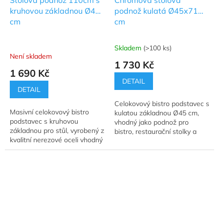
Stolová podnož 110cm s
Chromová stolová
kruhovou základnou Ø45
podnož kulatá Ø45x71
cm
cm
Skladem
(>100 ks)
Průměrné
Není skladem
hodnocení
1 730 Kč
produktu
1 690 Kč
je
DETAIL
5,0
DETAIL
z
Celokovový bistro podstavec s
5
Masivní celokovový bistro
kulatou základnou Ø45 cm,
hvězdiček.
podstavec s kruhovou
vhodný jako podnož pro
základnou pro stůl, vyrobený z
bistro, restaurační stolky a
kvalitní nerezové oceli vhodný
jídelní stoly.
jako podnože pro bistro,
restaurační stolky a jídelní
stoly.