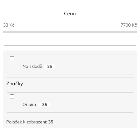
e
n
Cena
í
p
33
Kč
7700
Kč
r
o
d
u
k
t
Na skladě
25
ů
Značky
Onpira
35
Položek k zobrazení:
35
V