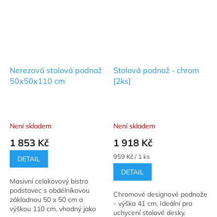
Nerezová stolová podnož
Stolová podnož - chrom
50x50x110 cm
[2ks]
Není skladem
Není skladem
1 853 Kč
1 918 Kč
Měrná
959 Kč / 1 ks
DETAIL
cena:
DETAIL
Masivní celokovový bistro
podstavec s obdélníkovou
Chromové designové podnože
základnou 50 x 50 cm a
- výška 41 cm. Ideální pro
výškou 110 cm, vhodný jako
uchycení stolové desky.