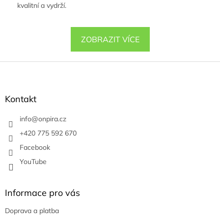
kvalitní a vydrží.
ZOBRAZIT VÍCE
Z
á
p
a
Kontakt
t
í
info
@
onpira.cz
+420 775 592 670
Facebook
YouTube
Informace pro vás
Doprava a platba