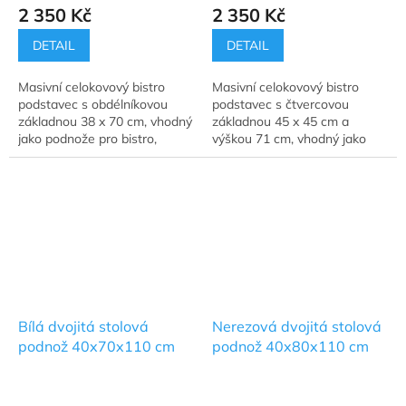
2 350 Kč
2 350 Kč
DETAIL
DETAIL
Masivní celokovový bistro
Masivní celokovový bistro
podstavec s obdélníkovou
podstavec s čtvercovou
základnou 38 x 70 cm, vhodný
základnou 45 x 45 cm a
jako podnože pro bistro,
výškou 71 cm, vhodný jako
restaurační stolky a jídelní
podnože pro bistro,
stoly.
restaurační stolky a jídelní
stoly.
Bílá dvojitá stolová
Nerezová dvojitá stolová
podnož 40x70x110 cm
podnož 40x80x110 cm