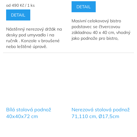
je
je
Měrná
od 490 Kč / 1 ks
DETAIL
4,8
4,8
cena:
DETAIL
z
z
Masivní celokovový bistro
5
5
podstavec se čtvercovou
hvězdiček.
hvězdiček.
Nástěnný nerezový držák na
základnou 40 x 40 cm, vhodný
desky pod umyvadlo i na
jako podnože pro bistro,
ručník . Konzole v broušené
restaurační stolky a jídelní
nebo leštěné úpravě.
stoly.
Bílá stolová podnož
Nerezová stolová podnož
40x40x72 cm
71,110 cm, Ø17,5cm