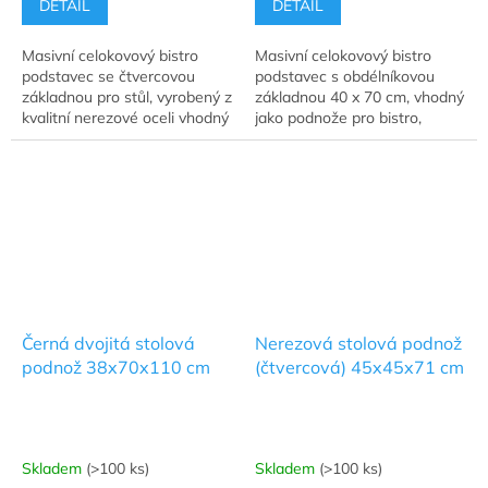
DETAIL
DETAIL
Masivní celokovový bistro
Masivní celokovový bistro
podstavec se čtvercovou
podstavec s obdélníkovou
základnou pro stůl, vyrobený z
základnou 40 x 70 cm, vhodný
kvalitní nerezové oceli vhodný
jako podnože pro bistro,
jako podnože pro bistro,
restaurační stolky a jídelní
restaurační stolky a jídelní
stoly.
stoly.
Černá dvojitá stolová
Nerezová stolová podnož
podnož 38x70x110 cm
(čtvercová) 45x45x71 cm
Skladem
(>100 ks)
Skladem
(>100 ks)