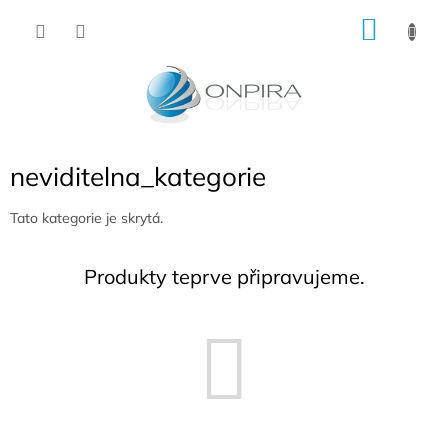
Přejít
NÁKU
na
obsah
KOŠÍK
neviditelna_kategorie
Tato kategorie je skrytá.
Produkty teprve připravujeme.