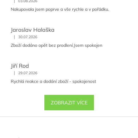
|
03.08.2026
Nakupovala jsem poprve a vše rychle a v pořádku.
Jaroslav Halaška
|
30.07.2026
Zboží dodáno opět bez prodlení.Jsem spokojen
Jiří Rod
|
29.07.2026
Rychlá reakce a dodání zboží - spokojenost
ZOBRAZIT VÍCE
Z
á
p