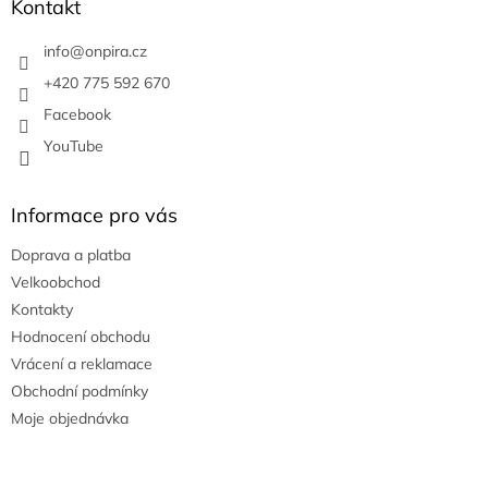
a
Kontakt
t
í
info
@
onpira.cz
+420 775 592 670
Facebook
YouTube
Informace pro vás
Doprava a platba
Velkoobchod
Kontakty
Hodnocení obchodu
Vrácení a reklamace
Obchodní podmínky
Moje objednávka