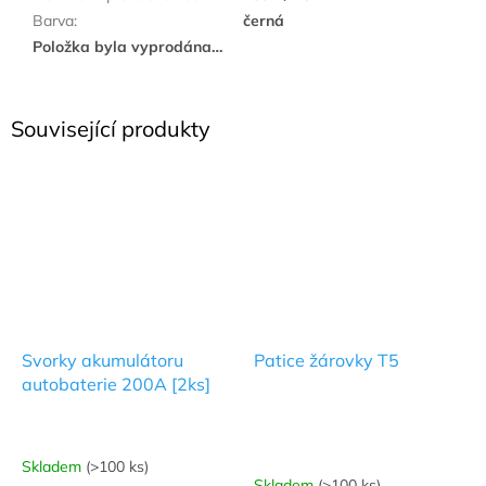
Barva
:
černá
Položka byla vyprodána…
Související produkty
Svorky akumulátoru
Patice žárovky T5
autobaterie 200A [2ks]
Skladem
(>100 ks)
Průměrné
Skladem
(>100 ks)