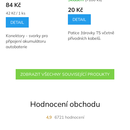
hodnocení
84 Kč
produktu
20 Kč
je
Měrná
42 Kč / 1 ks
5,0
cena:
DETAIL
DETAIL
z
5
Patice žárovky T5 včetně
hvězdiček.
Konektory - svorky pro
přívodních kabelů.
připojení akumulátoru
autobaterie
ZOBRAZIT VŠECHNY SOUVISEJÍCÍ PRODUKTY
Hodnocení obchodu
4,9
6721 hodnocení