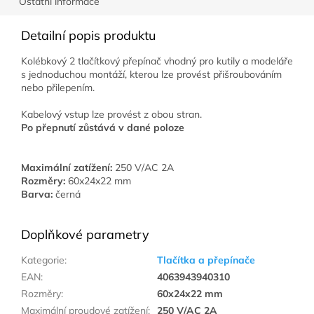
Ostatní informace
Detailní popis produktu
Kolébkový 2 tlačítkový přepínač vhodný pro kutily a modeláře
s jednoduchou montáží, kterou lze provést přišroubováním
nebo přilepením.
Kabelový vstup lze provést z obou stran.
Po přepnutí zůstává v dané poloze
Maximální zatížení:
250 V/AC 2A
Rozměry:
60x24x22 mm
Barva:
černá
Doplňkové parametry
Kategorie
:
Tlačítka a přepínače
EAN
:
4063943940310
Rozměry
:
60x24x22 mm
Maximální proudové zatížení
:
250 V/AC 2A