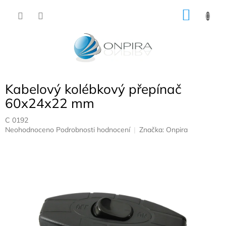
Přejít
NÁKU
na
obsah
KOŠÍK
Kabelový kolébkový přepínač
60x24x22 mm
C 0192
Průměrné
Neohodnoceno
Podrobnosti hodnocení
Značka:
Onpira
hodnocení
produktu
je
0,0
z
5
hvězdiček.