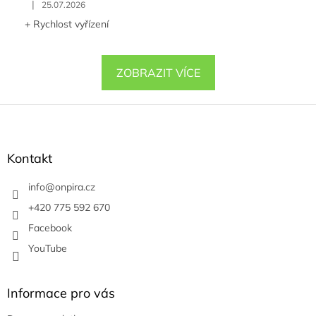
|
25.07.2026
+ Rychlost vyřízení
ZOBRAZIT VÍCE
Z
á
p
a
Kontakt
t
í
info
@
onpira.cz
+420 775 592 670
Facebook
YouTube
Informace pro vás