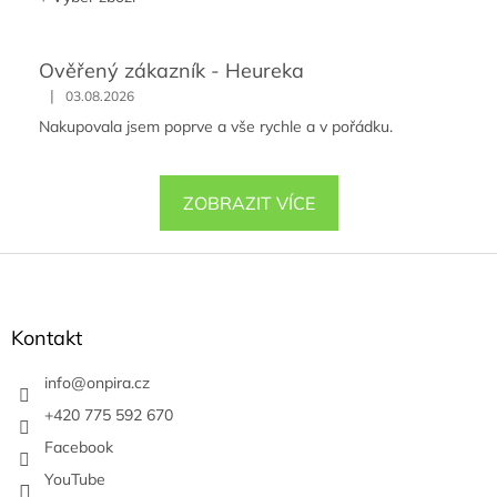
Ověřený zákazník - Heureka
|
03.08.2026
Nakupovala jsem poprve a vše rychle a v pořádku.
ZOBRAZIT VÍCE
Z
á
p
a
Kontakt
t
í
info
@
onpira.cz
+420 775 592 670
Facebook
YouTube