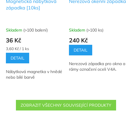
Magnetická nábytková
Nerezová okenní západka
západka [10ks]
Skladem
(>100 balení)
Skladem
(>100 ks)
Průměrné
Průměrné
hodnocení
hodnocení
36 Kč
240 Kč
produktu
produktu
je
je
Měrná
3,60 Kč / 1 ks
DETAIL
5,0
5,0
cena:
DETAIL
z
z
Nerezová západka pro okna a
5
5
rámy označení oceli V4A.
hvězdiček.
hvězdiček.
Nábytková magnetka v hnědé
nebo bílé barvě
ZOBRAZIT VŠECHNY SOUVISEJÍCÍ PRODUKTY