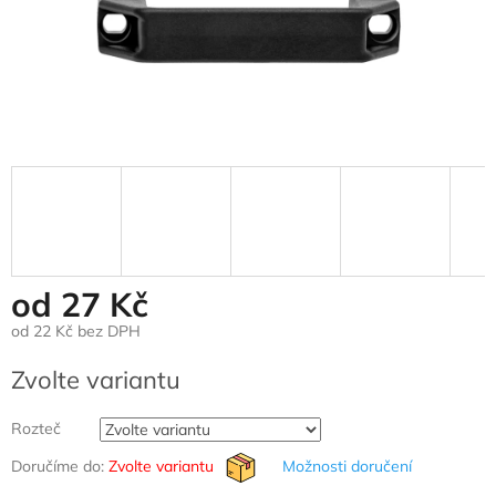
od
27 Kč
od
22 Kč
bez DPH
Měrná
Zvolte variantu
cena:
Rozteč
Doručíme do:
Zvolte variantu
Možnosti doručení