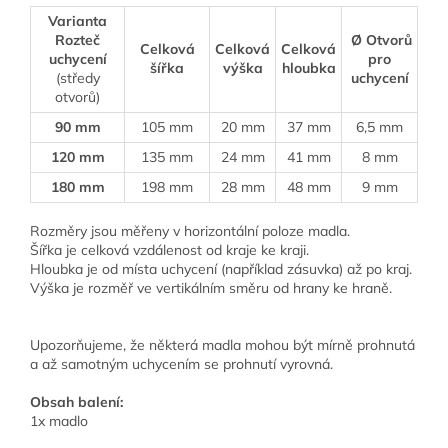
Varianta
Rozteč
Ø Otvorů
Celková
Celková
Celková
uchycení
pro
šířka
výška
hloubka
(středy
uchycení
otvorů)
90 mm
105 mm
20 mm
37 mm
6,5 mm
120 mm
135 mm
24 mm
41 mm
8 mm
180 mm
198 mm
28 mm
48 mm
9 mm
Rozměry jsou měřeny v horizontální poloze madla.
Šířka je celková vzdálenost od kraje ke kraji.
Hloubka je od místa uchycení (například zásuvka) až po kraj.
Výška je rozměř ve vertikálním směru od hrany ke hraně.
Upozorňujeme, že některá madla mohou být mírně prohnutá
a až samotným uchycením se prohnutí vyrovná.
Obsah balení:
1x madlo