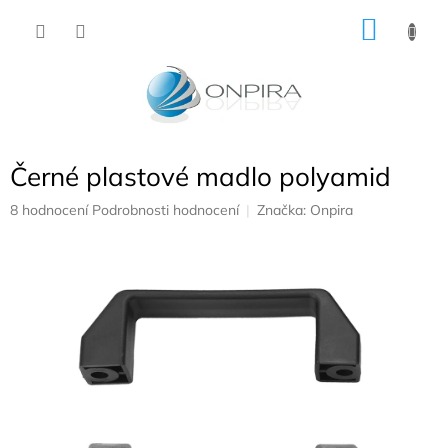
Přejít
NÁKU
na
obsah
KOŠÍK
Černé plastové madlo polyamid
Průměrné
8 hodnocení
Podrobnosti hodnocení
Značka:
Onpira
hodnocení
produktu
je
4,9
z
5
hvězdiček.