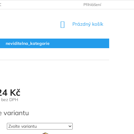
ODNOCENÍ OBCHODU
VRÁCENÍ A REKLAMACE
Přihlášení
OBCHODNÍ 
NÁKUPNÍ
Prázdný košík
KOŠÍK
neviditelna_kategorie
24 Kč
bez DPH
e variantu