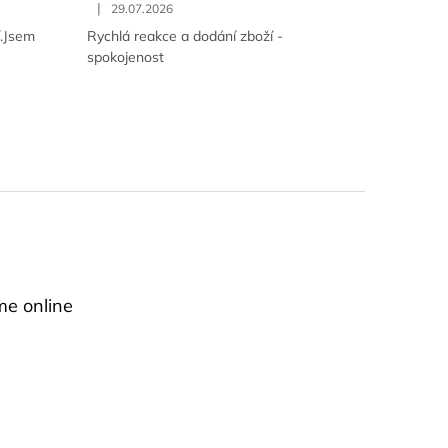
|
29.07.2026
í.Jsem
Rychlá reakce a dodání zboží -
spokojenost
me online