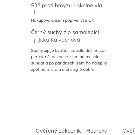
Sítě proti hmyzu - skelné vlákno + PVC
|
Hodnocení produktu je 5 z 5 hvězdiček.
Nakupovala jsem poprve, vše OK
Černý suchý zip samolepicí
Jitka Kalvachová
|
Hodnocení produktu je 5 z 5 hvězdiček.
Suchý zip je kvalitní. Lepidlo drží na zdi
perfektně, dokonce jsem ho musela
sundat a po pár dnech jsem ho nalepila
zpět na místo a drží stejně dobře
Ověřený zákazník - Heureka
Ověř