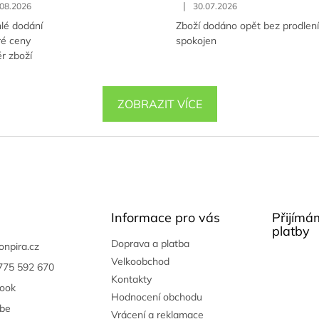
|
.08.2026
30.07.2026
lé dodání
Zboží dodáno opět bez prodlen
ré ceny
spokojen
r zboží
ZOBRAZIT VÍCE
Informace pro vás
Přijímá
platby
Doprava a platba
onpira.cz
Velkoobchod
775 592 670
Kontakty
ook
Hodnocení obchodu
be
Vrácení a reklamace