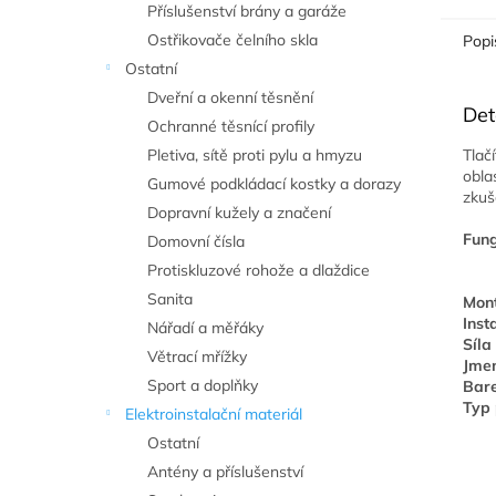
Příslušenství brány a garáže
Ostřikovače čelního skla
Popi
Ostatní
Dveřní a okenní těsnění
Det
Ochranné těsnící profily
Tlač
Pletiva, sítě proti pylu a hmyzu
obla
Gumové podkládací kostky a dorazy
zkuš
Dopravní kužely a značení
Fung
Domovní čísla
Protiskluzové rohože a dlaždice
Sanita
Mont
Inst
Nářadí a měřáky
Síla
Větrací mřížky
Jmen
Sport a doplňky
Bar
Typ 
Elektroinstalační materiál
Ostatní
Antény a příslušenství