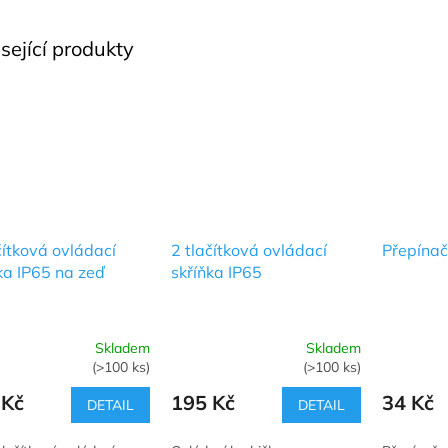
sející produkty
čítková ovládací
2 tlačítková ovládací
Přepínač
ka IP65 na zeď
skříňka IP65
Skladem
Skladem
rné
Průměrné
Průměrné
(>100 ks)
(>100 ks)
cení
hodnocení
hodnocení
ktu
produktu
produktu
 Kč
195 Kč
34 Kč
DETAIL
DETAIL
je
je
5,0
5,0