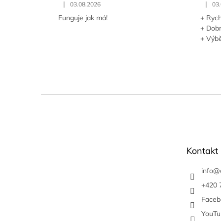
|
|
03.08.2026
03
Funguje jak má!
+ Rych
+ Dob
+ Výbě
Z
á
p
a
t
Kontakt
í
info
@
+420 
Faceb
YouTu