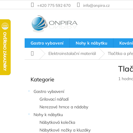
Přejít
+420 775 592 670
info@onpira.cz
na
obsah
Gastro vybavení
Nohy k nábytku
Kování
Domů
Elektroinstalační materiál
Tlačítka a př
P
Tla
o
Přeskočit
s
Průměr
Kategorie
1 hodno
kategorie
t
hodnoc
r
produkt
Gastro vybavení
a
je
Grilovací nářadí
n
5,0
z
Nerezové hrnce a nádoby
n
5
í
Nohy k nábytku
hvězdič
p
Nábytková kolečka
a
Nábytkové nožky a kluzáky