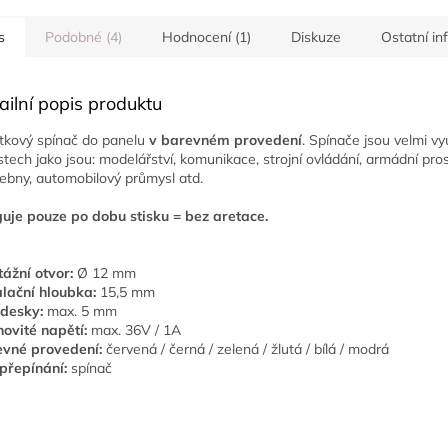
s
Podobné (4)
Hodnocení (1)
Diskuze
Ostatní i
ailní popis produktu
ítkový spínač do panelu
v barevném provedení
. Spínače jsou velmi vy
stech jako jsou: modelářství, komunikace, strojní ovládání, armádní pros
ebny, automobilový průmysl atd.
uje pouze po dobu stisku = bez aretace.
ážní otvor:
Ø 12 mm
alační hloubka:
15,5 mm
 desky:
max. 5 mm
ovité napětí:
max. 36V / 1A
evné provedení:
červená / černá / zelená / žlutá / bílá / modrá
přepínání:
spínač