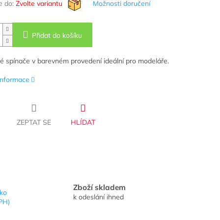
 do:
Zvolte variantu
Možnosti doručení
Přidat do košíku
vé spínače v barevném provedení ideální pro modeláře.
 informace
ZEPTAT SE
HLÍDAT
Zboží skladem
sko
k odeslání ihned
PH)