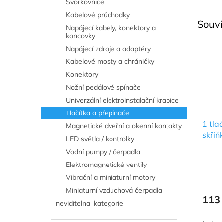
Svorkovnice
Kabelové průchodky
Souvi
Napájecí kabely, konektory a
koncovky
Napájecí zdroje a adaptéry
Kabelové mosty a chráničky
Konektory
Nožní pedálové spínače
Univerzální elektroinstalační krabice
Tlačítka a přepínače
1 tla
Magnetické dveřní a okenní kontakty
skříň
LED světla / kontrolky
Vodní pumpy / čerpadla
Elektromagnetické ventily
Vibrační a miniaturní motory
Průmě
hodno
Miniaturní vzduchová čerpadla
produ
113
neviditelna_kategorie
je
4,8