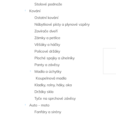
n
Stolové podnože
e
Kování
l
Ostatní kování
Nábytkové písty a plynové vzpěry
Zavírače dveří
Zámky a petlice
Věšáky a háčky
Policové držáky
Ploché spojky a úhelníky
Panty a závěsy
Madla a úchytky
Koupelnová madla
Kladky, rolny, háky, oka
Držáky skla
Tyče na sprchové závěsy
Auto - moto
Fanfáry a sirény