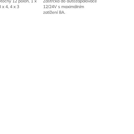
točný 12 poloh, 1 x
Zástrčka do autozapalovače
3 x 4, 4 x 3
12/24V s maximálním
zatížení 8A.