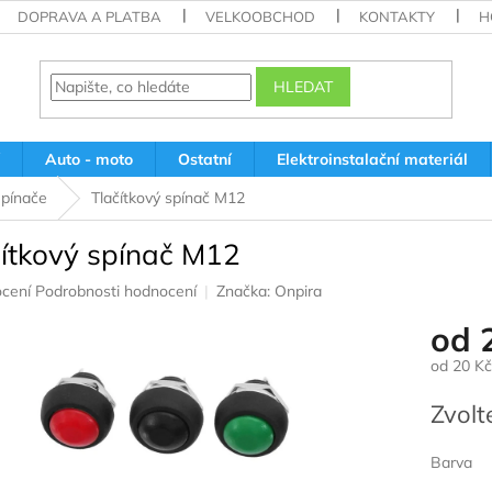
DOPRAVA A PLATBA
VELKOOBCHOD
KONTAKTY
H
HLEDAT
Auto - moto
Ostatní
Elektroinstalační materiál
epínače
Tlačítkový spínač M12
čítkový spínač M12
né
cení
Podrobnosti hodnocení
Značka:
Onpira
ení
od
u
od
20 Kč
Měrná
Zvolt
cena:
ek.
Barva