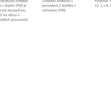
lačítková ovládací
Ovládací krabička v
Přepínač o
z
z
a s krytím IP65 je
provedení 2 tlačítka s
12, 2 x 6, 
5
5
a pro bezpečnou
ochranou IP65.
ček.
hvězdiček.
hvězdiček.
ž na stěnu v
ějších provozních
kách. Kvalitní
vání zajišťuje
livé ovládání...