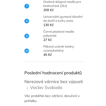
Ocelové sklopné madlo pro
bednu/rack [2ks]
209 Kč
Univerzální gumové těsnění
do dveří a kufru auta
130 Kč
Černé plastové madlo
polyamid
27 Kč
Pákový uzávěr bedny
uzamykatelný
45 Kč
Poslední hodnocení produktů
Nerezová várnice bez výpusti
Vaclav Svoboda
|
Hodnocení produktu je 5 z 5 hvězdiček.
Vše proběhlo bez zdržení, doručení v
pořádku