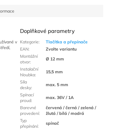
nformace
Doplňkové parametry
užívané v
Kategorie
:
Tlačítka a přepínače
tředí,
EAN
:
Zvolte variantu
Montážní
Ø 12 mm
otvor
:
Instalační
15,5 mm
hloubka
:
Síla
max. 5 mm
desky
:
Spínací
max. 36V / 1A
proud
:
Barevné
červená / černá / zelená /
provedení
:
žlutá / bílá / modrá
Typ
spínač
přepínání
: