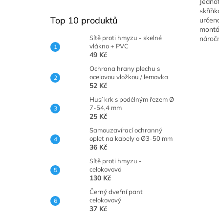
Jednot
z
skříňk
5
Top 10 produktů
určen
hvězdi
montá
Sítě proti hmyzu - skelné
náročn
vlákno + PVC
podmín
49 Kč
zpraco
spoleh
Ochrana hrany plechu s
ocelovou vložkou / lemovka
52 Kč
Husí krk s podélným řezem Ø
7-54,4 mm
25 Kč
Samouzavírací ochranný
oplet na kabely o Ø3-50 mm
36 Kč
Sítě proti hmyzu -
celokovová
130 Kč
Černý dveřní pant
celokovový
37 Kč