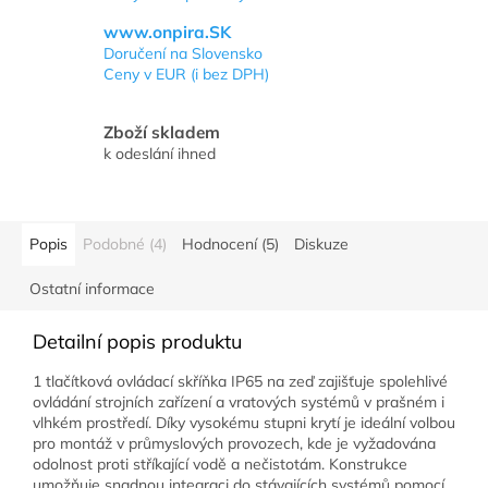
www.onpira.SK
Doručení na Slovensko
Ceny v EUR (i bez DPH)
Zboží skladem
k odeslání ihned
Popis
Podobné (4)
Hodnocení (5)
Diskuze
Ostatní informace
Detailní popis produktu
1 tlačítková ovládací skříňka IP65 na zeď zajišťuje spolehlivé
ovládání strojních zařízení a vratových systémů v prašném i
vlhkém prostředí. Díky vysokému stupni krytí je ideální volbou
pro montáž v průmyslových provozech, kde je vyžadována
odolnost proti stříkající vodě a nečistotám. Konstrukce
umožňuje snadnou integraci do stávajících systémů pomocí