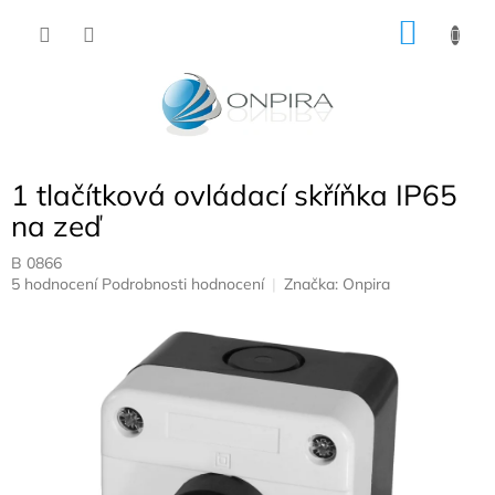
Přejít
NÁKU
na
obsah
KOŠÍK
1 tlačítková ovládací skříňka IP65
na zeď
B 0866
Průměrné
5 hodnocení
Podrobnosti hodnocení
Značka:
Onpira
hodnocení
produktu
je
4,8
z
5
hvězdiček.