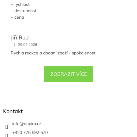
+ rychlost
+ dostupnost
+ cena
Jiří Rod
|
29.07.2026
Rychlá reakce a dodání zboží - spokojenost
ZOBRAZIT VÍCE
Z
á
p
a
Kontakt
t
í
info
@
onpira.cz
+420 775 592 670