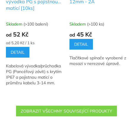
vývodka PG s pojistnou
12mm - 2A
maticí [10ks]
Skladem
(>100 balení)
Skladem
(>100 ks)
Průměrné
Průměrné
hodnocení
hodnocení
52 Kč
45 Kč
od
od
produktu
produktu
je
je
Měrná
od 5,20 Kč / 1 ks
DETAIL
5,0
5,0
cena:
DETAIL
z
z
Tlačítkové spínače vyrobené z
5
5
mosazi v nerezové úpravě.
hvězdiček.
hvězdiček.
Kabelová vývodka/průchodka
PG (Pancéřový závit) s krytím
IP67 a pojistnou maticí o
průměru kabelu 3-14 mm.
ZOBRAZIT VŠECHNY SOUVISEJÍCÍ PRODUKTY