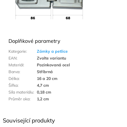
Doplňkové parametry
Kategorie
:
Zámky a petlice
EAN
:
Zvolte variantu
Materiál
:
Pozinkovaná ocel
Barva
:
Stříbrná
Délka
:
16 a 20 cm
Šířka
:
4,7 cm
Síla materiálu
:
0,18 cm
Průměr oka
:
1,2 cm
Související produkty