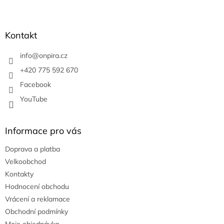
Z
á
p
a
Kontakt
t
í
info
@
onpira.cz
+420 775 592 670
Facebook
YouTube
Informace pro vás
Doprava a platba
Velkoobchod
Kontakty
Hodnocení obchodu
Vrácení a reklamace
Obchodní podmínky
Moje objednávka