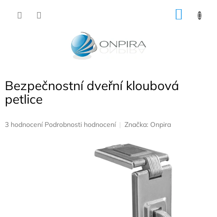
Přejít
NÁKU
na
obsah
KOŠÍK
Bezpečnostní dveřní kloubová
petlice
Průměrné
3 hodnocení
Podrobnosti hodnocení
Značka:
Onpira
hodnocení
produktu
je
5,0
z
5
hvězdiček.