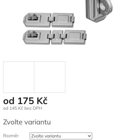
od
175 Kč
od
145 Kč
bez DPH
Měrná
Zvolte variantu
cena:
Rozměr