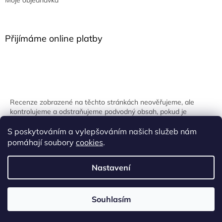
Přijímáme online platby
Recenze zobrazené na těchto stránkách neověřujeme, ale
kontrolujeme a odstraňujeme podvodný obsah, pokud je
identifikován.
S poskytováním a vylepšováním našich služeb nám
pomáhají soubory
cookies
.
Nastavení
Vytvořil Shoptet
Souhlasím
Copyright 2026
Onpira.cz
. Všechna práva vyhrazena.