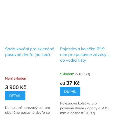
Sada kování pro skleněné
Pojezdová kolečka Ø19
posuvné dveře (na zeď)
mm pro posuvné závěsy
do vodící lišty
Skladem
(>100 ks)
Průměrné
Není skladem
hodnocení
37 Kč
od
produktu
3 900 Kč
je
DETAIL
5,0
DETAIL
z
Pojezdová kolečka pro
5
Kompletní nerezový set pro
posuvné dveře / opony o Ø19
hvězdiček.
skleněné posuvné dveře se
mm a nosností 20 Kg.