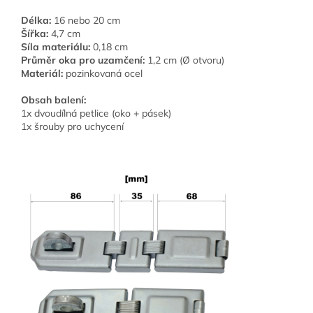
Délka:
16 nebo 20 cm
Šířka:
4,7 cm
Síla materiálu:
0,18 cm
Průměr oka pro uzamčení:
1,2 cm (Ø otvoru)
Materiál:
pozinkovaná ocel
Obsah balení:
1x dvoudílná petlice (oko + pásek)
1x šrouby pro uchycení