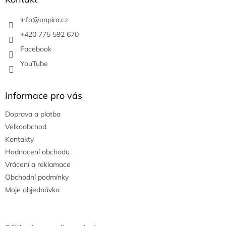
t
í
info
@
onpira.cz
+420 775 592 670
Facebook
YouTube
Informace pro vás
Doprava a platba
Velkoobchod
Kontakty
Hodnocení obchodu
Vrácení a reklamace
Obchodní podmínky
Moje objednávka