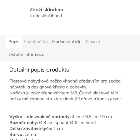
Zboží skladem
k odeslání ihned
Popis
Podobné (4)
Hodnocení (8)
Diskuze
Ostatní informace
Detailní popis produktu
Plastová nábytková nožka vhodná především pro sedací
nábytek, a designová křesla a pohovky.
Nožička je zakončena závitem M8. Černé plastové tělo
nožky má jemnou strukturu imitující dřevo a kónický tvar.
Výška - dle zvolené varianty:
4 cm / 6,5 cm / 9 cm
Rozměr nohy:
Ø 4 cm spodní, Ø 6 cm horní
Délka závitové tyče:
2 cm
Barva:
černá