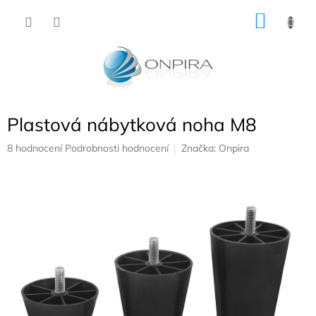
Přejít
NÁKU
na
obsah
KOŠÍK
Plastová nábytková noha M8
Průměrné
8 hodnocení
Podrobnosti hodnocení
Značka:
Onpira
hodnocení
produktu
je
4,9
z
5
hvězdiček.