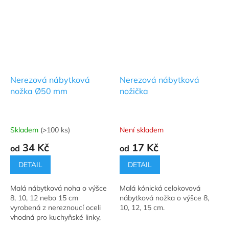
Nerezová nábytková
Nerezová nábytková
nožka Ø50 mm
nožička
Skladem
(>100 ks)
Není skladem
Průměrné
Průměrné
hodnocení
hodnocení
34 Kč
17 Kč
od
od
produktu
produktu
je
je
DETAIL
DETAIL
4,9
5,0
z
z
Malá nábytková noha o výšce
Malá kónická celokovová
5
5
8, 10, 12 nebo 15 cm
nábytková nožka o výšce 8,
hvězdiček.
hvězdiček.
vyrobená z nereznoucí oceli
10, 12, 15 cm.
vhodná pro kuchyňské linky,
pohovky a nízké stolečky.