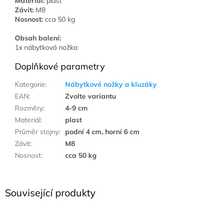
Materiál:
plast
Závit:
M8
Nosnost:
cca 50 kg
Obsah balení:
1x nábytková nožka
Doplňkové parametry
Kategorie
:
Nábytkové nožky a kluzáky
EAN
:
Zvolte variantu
Rozměry
:
4-9 cm
Materiál
:
plast
Průměr stojny
:
podní 4 cm, horní 6 cm
Závit
:
M8
Nosnost
:
cca 50 kg
Související produkty