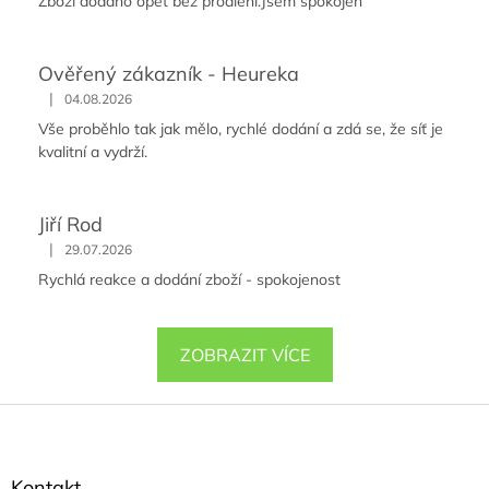
Zboží dodáno opět bez prodlení.Jsem spokojen
Ověřený zákazník - Heureka
|
04.08.2026
Vše proběhlo tak jak mělo, rychlé dodání a zdá se, že síť je
kvalitní a vydrží.
Jiří Rod
|
29.07.2026
Rychlá reakce a dodání zboží - spokojenost
ZOBRAZIT VÍCE
Z
á
p
a
Kontakt