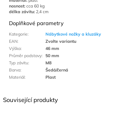
materiál:
plast
nosnost:
cca
60 kg
délka závitu:
2,4 cm
Doplňkové parametry
Kategorie
:
Nábytkové nožky a kluzáky
EAN
:
Zvolte variantu
Výška
:
46 mm
Průměr podstavy
:
50 mm
Typ závitu
:
M8
Barva
:
Šedá/černá
Materiál
:
Plast
Související produkty