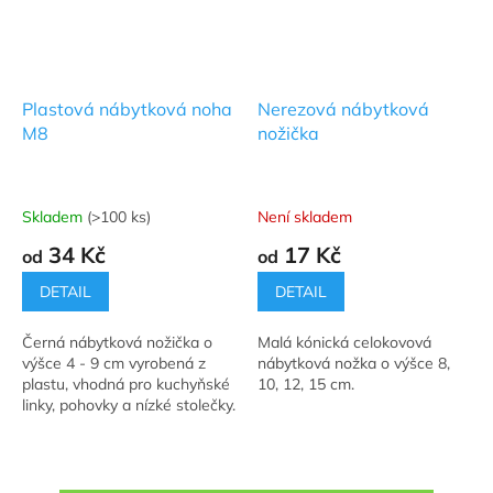
Plastová nábytková noha
Nerezová nábytková
M8
nožička
Skladem
(>100 ks)
Není skladem
Průměrné
Průměrné
hodnocení
hodnocení
34 Kč
17 Kč
od
od
produktu
produktu
je
je
DETAIL
DETAIL
4,9
5,0
z
z
Černá nábytková nožička o
Malá kónická celokovová
5
5
výšce 4 - 9 cm vyrobená z
nábytková nožka o výšce 8,
hvězdiček.
hvězdiček.
plastu, vhodná pro kuchyňské
10, 12, 15 cm.
linky, pohovky a nízké stolečky.