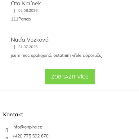
Ota Kmínek
|
02.08.2026
111Pancp
Naďa Vozková
|
31.07.2026
jsem moc spokojená, ostatním vřele doporučuji
ZOBRAZIT VÍCE
Z
á
p
a
Kontakt
t
í
info
@
onpira.cz
+420 775 592 670