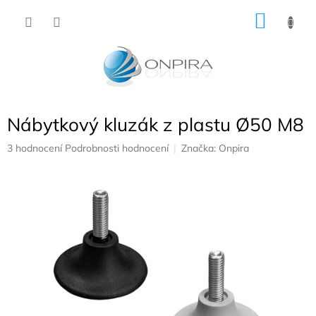
Přejít
NÁKU
na
obsah
KOŠÍK
Nábytkový kluzák z plastu Ø50 M8
Průměrné
3 hodnocení
Podrobnosti hodnocení
Značka:
Onpira
hodnocení
produktu
je
5,0
z
5
hvězdiček.