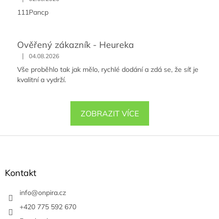
111Pancp
Ověřený zákazník - Heureka
|
04.08.2026
Vše proběhlo tak jak mělo, rychlé dodání a zdá se, že síť je
kvalitní a vydrží.
ZOBRAZIT VÍCE
Z
á
p
a
Kontakt
t
í
info
@
onpira.cz
+420 775 592 670