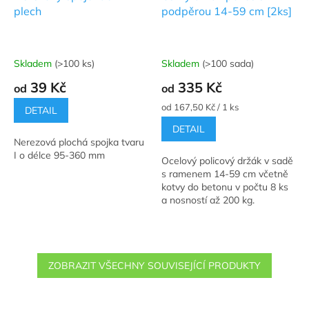
plech
podpěrou 14-59 cm [2ks]
Skladem
(>100 ks)
Skladem
(>100 sada)
Průměrné
Průměrné
hodnocení
hodnocení
39 Kč
335 Kč
od
od
produktu
produktu
je
je
Měrná
od 167,50 Kč / 1 ks
DETAIL
5,0
5,0
cena:
DETAIL
z
z
Nerezová plochá spojka tvaru
5
5
I o délce 95-360 mm
hvězdiček.
hvězdiček.
Ocelový policový držák v sadě
s ramenem 14-59 cm včetně
kotvy do betonu v počtu 8 ks
a nosností až 200 kg.
ZOBRAZIT VŠECHNY SOUVISEJÍCÍ PRODUKTY