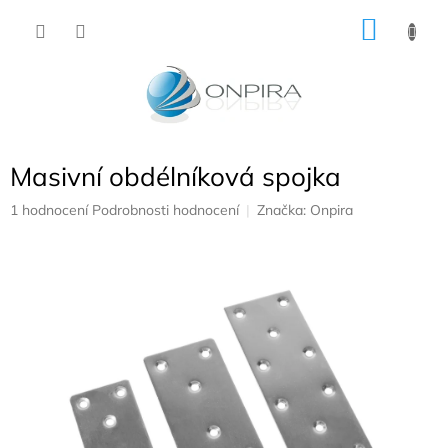
Přejít
NÁKU
na
obsah
KOŠÍK
Masivní obdélníková spojka
Průměrné
1 hodnocení
Podrobnosti hodnocení
Značka:
Onpira
hodnocení
produktu
je
5,0
z
5
hvězdiček.