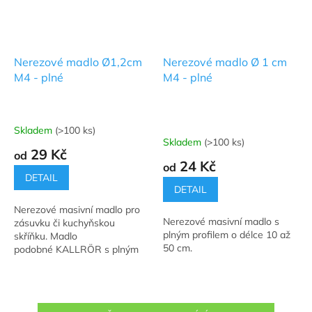
Nerezové madlo Ø1,2cm
Nerezové madlo Ø 1 cm
M4 - plné
M4 - plné
Skladem
(>100 ks)
Průměrné
Skladem
(>100 ks)
hodnocení
29 Kč
od
produktu
24 Kč
od
je
DETAIL
5,0
DETAIL
z
Nerezové masivní madlo pro
5
Nerezové masivní madlo s
zásuvku či kuchyňskou
hvězdiček.
plným profilem o délce 10 až
skříňku. Madlo
50 cm.
podobné KALLRÖR s plným
profilem o délce 10 až 50 cm.