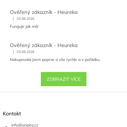
Ověřený zákazník - Heureka
|
03.08.2026
Funguje jak má!
Ověřený zákazník - Heureka
|
03.08.2026
Nakupovala jsem poprve a vše rychle a v pořádku.
ZOBRAZIT VÍCE
Z
á
p
a
Kontakt
t
í
info
@
onpira.cz