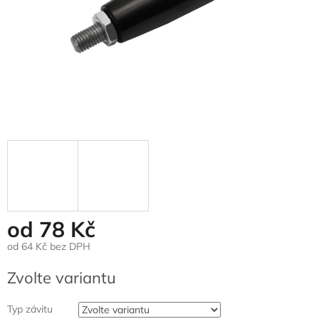
od
78 Kč
od
64 Kč
bez DPH
Měrná
Zvolte variantu
cena:
Typ závitu