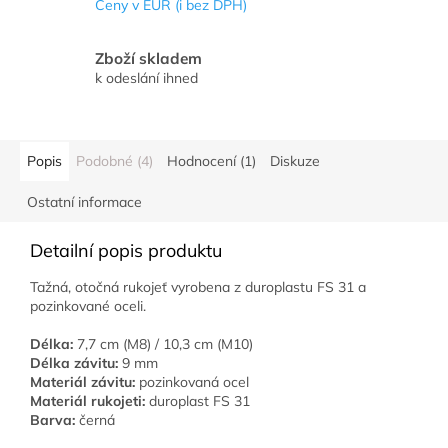
Ceny v EUR (i bez DPH)
Zboží skladem
k odeslání ihned
Popis
Podobné (4)
Hodnocení (1)
Diskuze
Ostatní informace
Detailní popis produktu
Tažná, otočná rukojeť vyrobena z duroplastu FS 31 a
pozinkované oceli.
Délka:
7,7 cm (M8) / 10,3 cm (M10)
Délka závitu:
9 mm
Materiál závitu:
pozinkovaná ocel
Materiál rukojeti:
duroplast FS 31
Barva:
černá