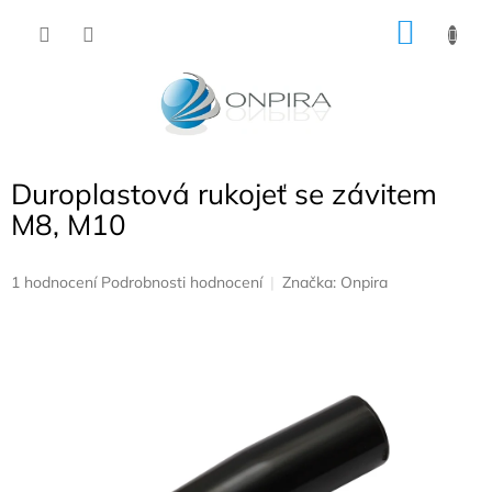
Přejít
NÁKU
na
obsah
KOŠÍK
Duroplastová rukojeť se závitem
M8, M10
Průměrné
1 hodnocení
Podrobnosti hodnocení
Značka:
Onpira
hodnocení
produktu
je
5,0
z
5
hvězdiček.