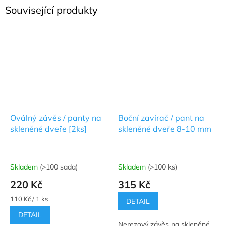
Související produkty
Oválný závěs / panty na
Boční zavírač / pant na
skleněné dveře [2ks]
skleněné dveře 8-10 mm
Skladem
(>100 sada)
Skladem
(>100 ks)
Průměrné
Průměrné
hodnocení
hodnocení
220 Kč
315 Kč
produktu
produktu
je
je
Měrná
110 Kč / 1 ks
DETAIL
5,0
5,0
cena:
DETAIL
z
z
Nerezový závěs na skleněné
5
5