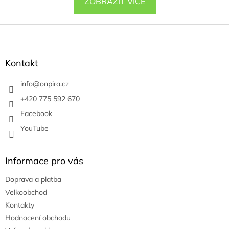
ZOBRAZIT VÍCE
Z
á
p
a
Kontakt
t
í
info
@
onpira.cz
+420 775 592 670
Facebook
YouTube
Informace pro vás
Doprava a platba
Velkoobchod
Kontakty
Hodnocení obchodu