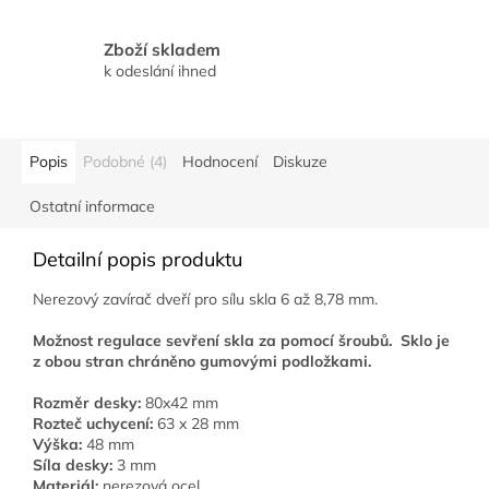
Zboží skladem
k odeslání ihned
Popis
Podobné (4)
Hodnocení
Diskuze
Ostatní informace
Detailní popis produktu
Nerezový zavírač dveří pro sílu skla 6 až 8,78 mm.
Možnost regulace sevření skla za pomocí šroubů. Sklo je
z obou stran chráněno gumovými podložkami.
Rozměr desky:
80x42 mm
Rozteč uchycení:
63 x 28 mm
Výška:
48 mm
Síla desky:
3 mm
Materiál:
nerezová ocel