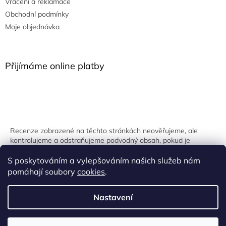
Vrácení a reklamace
Obchodní podmínky
Moje objednávka
Přijímáme online platby
Recenze zobrazené na těchto stránkách neověřujeme, ale
kontrolujeme a odstraňujeme podvodný obsah, pokud je
identifikován.
S poskytováním a vylepšováním našich služeb nám
pomáhají soubory
cookies
.
Nastavení
Vytvořil Shoptet