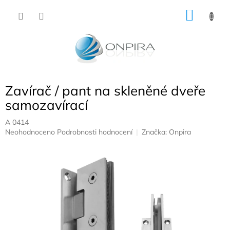
Přejít
NÁKU
na
obsah
KOŠÍK
Zavírač / pant na skleněné dveře
samozavírací
A 0414
Průměrné
Neohodnoceno
Podrobnosti hodnocení
Značka:
Onpira
hodnocení
produktu
je
0,0
z
5
hvězdiček.