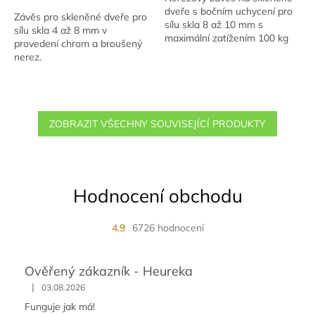
dveře s bočním uchycení pro
hvězdiček.
hvězdiček.
Závěs pro skleněné dveře pro
sílu skla 8 až 10 mm s
sílu skla 4 až 8 mm v
maximální zatížením 100 kg
provedení chrom a broušený
na pár.
nerez.
ZOBRAZIT VŠECHNY SOUVISEJÍCÍ PRODUKTY
Hodnocení obchodu
4,9
6726 hodnocení
Ověřený zákazník - Heureka
|
03.08.2026
Funguje jak má!