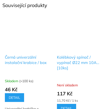
Související produkty
Černá univerzální
Kolébkový spínač /
instalační krabice / box
vypínač Ø22 mm 10A
[10ks]
Skladem
(>100 ks)
Průměrné
Není skladem
hodnocení
46 Kč
produktu
117 Kč
je
DETAIL
5,0
Měrná
11,70 Kč / 1 ks
cena:
z
DETAIL
Univerzální krabička o