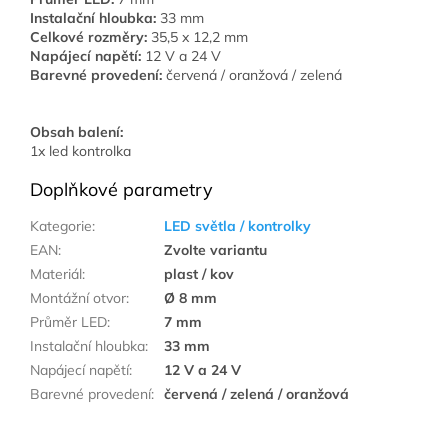
Instalační hloubka:
33 mm
Celkové rozměry:
35,5 x 12,2 mm
Napájecí napětí:
12 V a 24 V
Barevné provedení:
červená / oranžová / zelená
Obsah balení:
1x led kontrolka
Doplňkové parametry
Kategorie
:
LED světla / kontrolky
EAN
:
Zvolte variantu
Materiál
:
plast / kov
Montážní otvor
:
Ø 8 mm
Průměr LED
:
7 mm
Instalační hloubka
:
33 mm
Napájecí napětí
:
12 V a 24 V
Barevné provedení
:
červená / zelená / oranžová