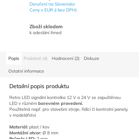
Doručení na Slovensko
Ceny v EUR (i bez DPH)
Zboží skladem
k odeslání ihned
Popis
Podobné (4)
Hodnocení (2)
Diskuze
Ostatní informace
Detailní popis produktu
Retro LED signální kontrolka 12 V a 24 V se zapuštěnou
LED v různém
barevném provedení.
Použitelná např. pro stavební stroje, řídící či kontrolní panely,
v modelářství.
Materiál:
plast / kov
Montážní otvor:
Ø 8 mm
Průměr LED:
7 mm