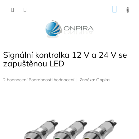
Přejít
NÁKU
na
obsah
KOŠÍK
Signální kontrolka 12 V a 24 V se
zapuštěnou LED
Průměrné
2 hodnocení
Podrobnosti hodnocení
Značka:
Onpira
hodnocení
produktu
je
5,0
z
5
hvězdiček.