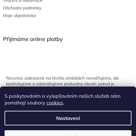
Vrácení a reklamace
Obchodní podmínky
Moje objednávka
Přijímáme online platby
Recenze zobrazené na těchto stránkách neověřujeme, ale
kontrolujeme a odstraňujeme podvodný obsah, pokud je
identifikován.
S poskytováním a vylepšováním našich služeb nám
pomáhají soubory
cookies
.
Nastavení
Vytvořil Shoptet