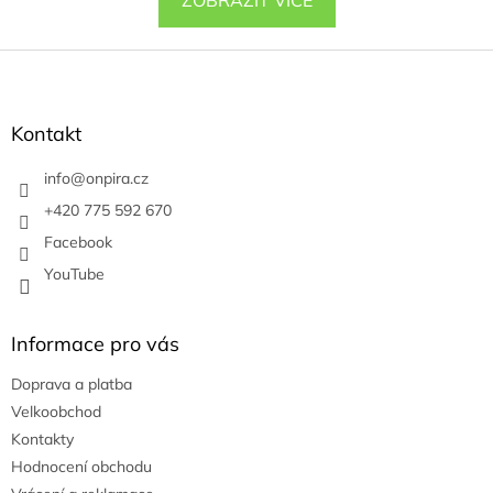
Z
á
p
a
Kontakt
t
í
info
@
onpira.cz
+420 775 592 670
Facebook
YouTube
Informace pro vás
Doprava a platba
Velkoobchod
Kontakty
Hodnocení obchodu