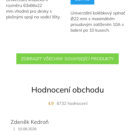
5
rozměru 63x66x22
hvězdiček.
mm vhodná pro desky s
Univerzální kolébkový spínač
plošnými spoji na vodící lišty.
Ø22 mm s maximálním
proudovým zatížením 10A v
balení po 10 kusech.
ZOBRAZIT VŠECHNY SOUVISEJÍCÍ PRODUKTY
Hodnocení obchodu
4,9
6732 hodnocení
Zdeněk Kedroň
|
10.08.2026