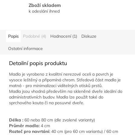
Zboží skladem
k odeslání ihned
Popis
Podobné (4)
Hodnocení (1)
Diskuze
Ostatní informace
Detailní popis produktu
Madlo je vyrobeno z kvalitní nerezové oceli a povrch je
vysoce leštěný a připomíná chrom. Středová část madla je
matná - pro minimalizaci viditelných otisků prstů.
Madla jsou vhodná především na skleněné dveře ideální do
administrativních budov. Madla lze použít také do
sprchového kouta či na posuvné dveře.
Délka :
60 nebo 80 cm (dle zvolené varianty)
Průměr madla:
4 cm
Rozteč pro navrtání:
40 cm (pro
60 cm variantu) / 60 cm