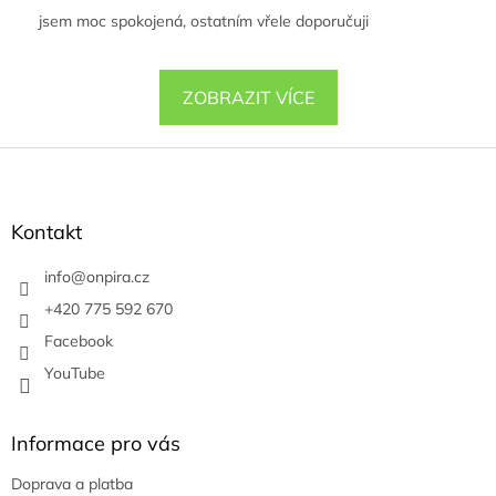
jsem moc spokojená, ostatním vřele doporučuji
ZOBRAZIT VÍCE
Z
á
p
a
Kontakt
t
í
info
@
onpira.cz
+420 775 592 670
Facebook
YouTube
Informace pro vás
Doprava a platba