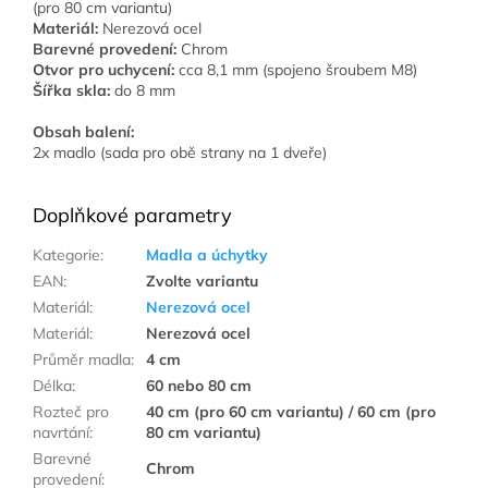
(pro 80 cm variantu)
Materiál:
Nerezová ocel
Barevné provedení:
Chrom
Otvor pro uchycení:
cca 8,1 mm (spojeno šroubem M8)
Šířka skla:
do 8 mm
Obsah balení:
2x madlo (sada pro obě strany na 1 dveře)
Doplňkové parametry
Kategorie
:
Madla a úchytky
EAN
:
Zvolte variantu
Materiál
:
Nerezová ocel
Materiál
:
Nerezová ocel
Průměr madla
:
4 cm
Délka
:
60 nebo 80 cm
Rozteč pro
40 cm (pro 60 cm variantu) / 60 cm (pro
navrtání
:
80 cm variantu)
Barevné
Chrom
provedení
: