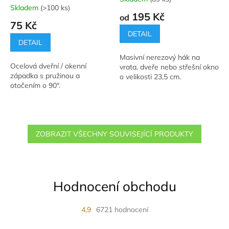
Průměrné
Skladem
(>100 ks)
hodnocení
195 Kč
od
produktu
75 Kč
je
DETAIL
5,0
DETAIL
z
Masivní nerezový hák na
5
Ocelová dveřní / okenní
vrata, dveře nebo střešní okno
hvězdiček.
západka s pružinou a
o velikosti 23,5 cm.
otočením o 90°.
ZOBRAZIT VŠECHNY SOUVISEJÍCÍ PRODUKTY
Hodnocení obchodu
4,9
6721 hodnocení