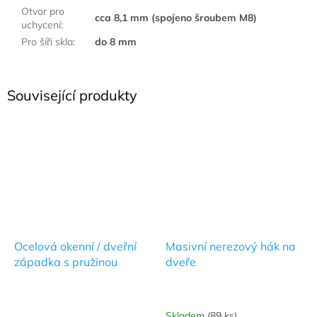
Otvor pro
cca 8,1 mm (spojeno šroubem M8)
uchycení
:
Pro šíři skla
:
do 8 mm
Související produkty
Ocelová okenní / dveřní
Masivní nerezový hák na
západka s pružinou
dveře
Skladem
(89 ks)