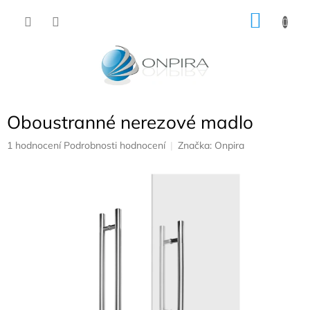
Přejít
NÁKU
na
obsah
KOŠÍK
Oboustranné nerezové madlo
Průměrné
1 hodnocení
Podrobnosti hodnocení
Značka:
Onpira
hodnocení
produktu
je
5,0
z
5
hvězdiček.