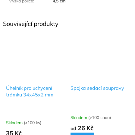
Výška police
:
4,5 cm
Související produkty
Úhelník pro uchycení
Spojka sedací soupravy
trámku 34x45x2 mm
Skladem
(>100 sada)
Průměrné
Skladem
(>100 ks)
hodnocení
26 Kč
od
produktu
35 Kč