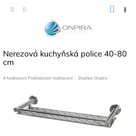
Přejít
NÁKU
na
obsah
KOŠÍK
Nerezová kuchyňská police 40-80
cm
Průměrné
4 hodnocení
Podrobnosti hodnocení
Značka:
Onpira
hodnocení
produktu
je
5,0
z
5
hvězdiček.