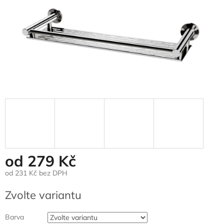
od
279 Kč
od
231 Kč
bez DPH
Měrná
Zvolte variantu
cena:
Barva