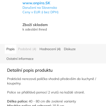
www.onpira.SK
Doručení na Slovensko
Ceny v EUR (i bez DPH)
Zboží skladem
k odeslání ihned
Popis
Podobné (4)
Hodnocení (4)
Diskuze
Ostatní informace
Detailní popis produktu
Praktická nerezová polička vhodná především do kuchyně /
koupelny.
Police se přidělává pomocí 2 vrutů na každé straně.
Délka police:
40 - 80 cm dle zvolené varianty
Hloubka police od uchycení:
15,8 cm