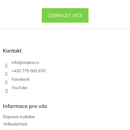
ZOBRAZIT VÍCE
Z
á
p
a
Kontakt
t
í
info
@
onpira.cz
+420 775 592 670
Facebook
YouTube
Informace pro vás
Doprava a platba
Velkoobchod