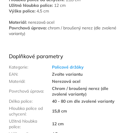
Užitná hloubka police:
12 cm
Výška police:
4,5 cm
Materiál:
nerezová ocel
Povrchová úprava:
chrom / broušený nerez (dle zvolené
varianty)
Doplňkové parametry
Kategorie
:
Policové držáky
EAN
:
Zvolte variantu
Materiál
:
Nerezová ocel
Chrom / broušený nerez (dle
Povrchová úprava
:
zvolené varianty)
Délka police
:
40 - 80 cm dle zvolené varianty
Hloubka police od
15,8 cm
uchycení
:
Užitná hloubka
12 cm
police
: