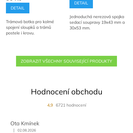
je
DETAIL
5,0
DETAIL
z
Jednoduchá nerezová spojka
5
Trámová botka pro kolmé
sedací soupravy 19x43 mm a
hvězdiček.
spojení sloupků a trámů
30x53 mm.
postele i krovu.
ZOBRAZIT VŠECHNY SOUVISEJÍCÍ PRODUKTY
Hodnocení obchodu
4,9
6721 hodnocení
Ota Kmínek
|
02.08.2026