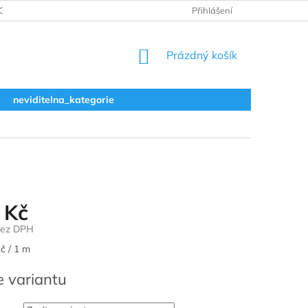
ODNOCENÍ OBCHODU
VRÁCENÍ A REKLAMACE
Přihlášení
OBCHODNÍ 
NÁKUPNÍ
Prázdný košík
KOŠÍK
neviditelna_kategorie
 Kč
bez DPH
č / 1 m
e variantu