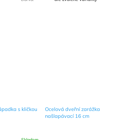
ápadka s kličkou
Ocelová dveřní zarážka
našlapávací 16 cm
Skladem