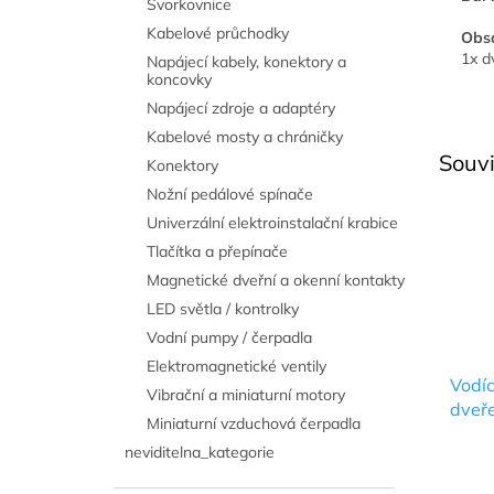
Svorkovnice
Kabelové průchodky
Obsa
1x d
Napájecí kabely, konektory a
koncovky
Napájecí zdroje a adaptéry
Kabelové mosty a chráničky
Souvi
Konektory
Nožní pedálové spínače
Univerzální elektroinstalační krabice
Tlačítka a přepínače
Magnetické dveřní a okenní kontakty
LED světla / kontrolky
Vodní pumpy / čerpadla
Elektromagnetické ventily
Vodíc
Vibrační a miniaturní motory
dveř
Miniaturní vzduchová čerpadla
neviditelna_kategorie