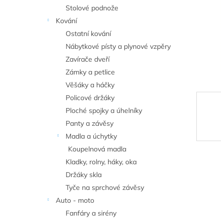
n
Stolové podnože
e
Kování
l
Ostatní kování
Nábytkové písty a plynové vzpěry
Zavírače dveří
Zámky a petlice
Věšáky a háčky
Policové držáky
Ploché spojky a úhelníky
Panty a závěsy
Madla a úchytky
Koupelnová madla
Kladky, rolny, háky, oka
Držáky skla
Tyče na sprchové závěsy
Auto - moto
Fanfáry a sirény