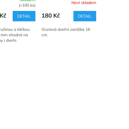
Není skladem
(>100 ks)
Kč
180 Kč
DETAIL
DETAIL
ružinou a kličkou
Ocelová dveřní zarážka 16
5 mm vhodná na
cm.
y i dveře.