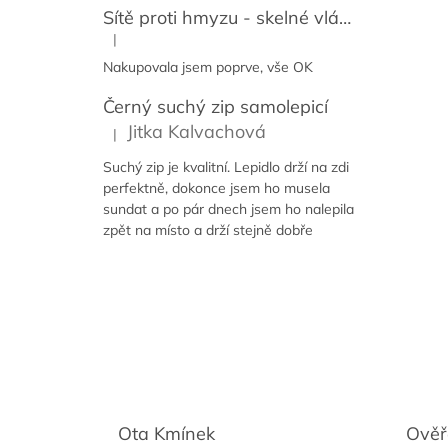
Sítě proti hmyzu - skelné vlákno + PVC
|
Hodnocení produktu je 5 z 5 hvězdiček.
Nakupovala jsem poprve, vše OK
Černý suchý zip samolepicí
Jitka Kalvachová
|
Hodnocení produktu je 5 z 5 hvězdiček.
Suchý zip je kvalitní. Lepidlo drží na zdi
perfektně, dokonce jsem ho musela
sundat a po pár dnech jsem ho nalepila
zpět na místo a drží stejně dobře
Ota Kmínek
Ověř