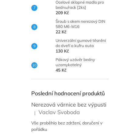
Ocelové sklopné madlo pro
bednu/rack [2ks]
209 Kč
Šroub s okem nerezový DIN
580 M6-M16
22 Kč
Univerzální gumové těsnění
do dveří a kufru auta
130 Kč
Pákový uzávěr bedny
uzamykatelný
45 Kč
Poslední hodnocení produktů
Nerezová várnice bez výpusti
Vaclav Svoboda
|
Hodnocení produktu je 5 z 5 hvězdiček.
Vše proběhlo bez zdržení, doručení v
pořádku