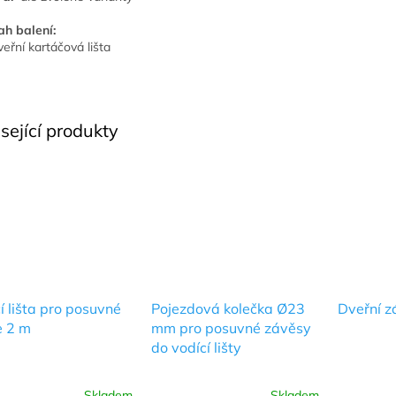
h balení:
veřní kartáčová lišta
sející produkty
í lišta pro posuvné
Pojezdová kolečka Ø23
Dveřní z
e 2 m
mm pro posuvné závěsy
do vodící lišty
Skladem
Skladem