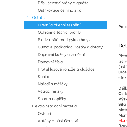
Příslušenství brány a garáže
Ostřikovače čelního skla
Ostatní
Dveřní a okenní těsnění
Popi
Ochranné těsnící profily
Pletiva, sítě proti pylu a hmyzu
Det
Gumové podkládací kostky a dorazy
Dopravní kužely a značení
Plas
lze 
Domovní čísla
(ust
Protiskluzové rohože a dlaždice
urč
Sanita
efek
Nářadí a měřáky
Délk
Větrací mřížky
Celk
Sport a doplňky
Výšk
Síla 
Elektroinstalační materiál
Mate
Ostatní
Mont
Mode
Antény a příslušenství
Barv