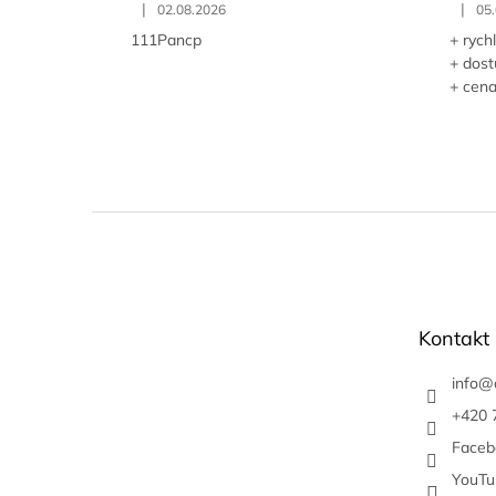
|
|
02.08.2026
05
111Pancp
+ rych
+ dos
+ cen
Z
á
p
a
t
Kontakt
í
info
@
+420 
Faceb
YouTu