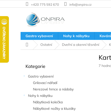
Přejít
+420 775 592 670
info@onpira.cz
na
obsah
Gastro vybavení
Nohy k nábytku
Kování
Domů
Ostatní
Dveřní a okenní těsnění
K
P
Kart
o
Přeskočit
s
Průměr
Kategorie
7 hodno
kategorie
t
hodnoc
r
produkt
Gastro vybavení
a
je
Grilovací nářadí
n
5,0
z
Nerezové hrnce a nádoby
n
5
í
Nohy k nábytku
hvězdič
p
Nábytková kolečka
a
Nábytkové nožky a kluzáky