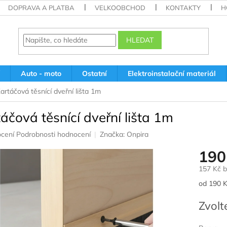
DOPRAVA A PLATBA
VELKOOBCHOD
KONTAKTY
H
HLEDAT
Auto - moto
Ostatní
Elektroinstalační materiál
artáčová těsnící dveřní lišta 1m
áčová těsnící dveřní lišta 1m
né
cení
Podrobnosti hodnocení
Značka:
Onpira
ení
190
u
157 Kč 
Měrná
od 190 K
cena:
ek.
Zvolt