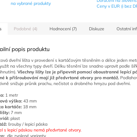
Doručení na Sloven
na vybrané produkty
Ceny v EUR (i bez D
s
Podobné (4)
Hodnocení (7)
Diskuze
Ostatní i
ailní popis produktu
tová dveřní lišta v provedení s kartáčovým těsněním o délce jeden met
využít na všechny typy dveří. Délku těsnění lze snadno upravit podle šíř
řihnutím).
Všechny lišty lze je připevnit pomocí oboustranné lepící pá
ené
k přišroubování mají již předvrtané otvory pro montáž.
Podlahov
tivně snižuje průnik prachu, nečistot a drobného hmyzu pod dveřmi.
a:
1 metr
ová výška:
43 mm
a kartáče:
18 mm
lišty:
7 mm
riál:
plast
áž:
šrouby / lepicí páska
l s lepicí páskou nemá předvrtané otvory.
a:
dle zvolené varianty