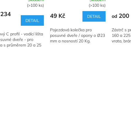
rné
Průměrné
Průměrné
(>100 ks)
(>100 ks)
cení
hodnocení
hodnocení
 234
ktu
produktu
produktu
49 Kč
200 
od
DETAIL
je
je
DETAIL
5,0
5,0
Pojezdová kolečka pro
Zástrč s p
z
z
vý C profil - vodící lišta
posuvné dveře / opony o Ø23
160 a 22
5
5
osuvné dveře - pro
mm a nosností 20 Kg.
vrata, brán
ček.
hvězdiček.
hvězdiček.
ka s průměrem 20 a 25