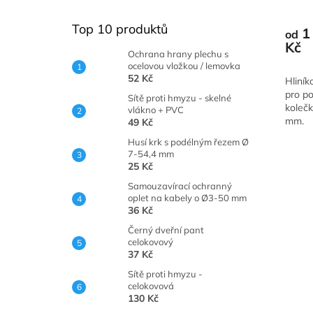
Průmě
hodno
Top 10 produktů
1
od
produ
Kč
je
Ochrana hrany plechu s
5,0
ocelovou vložkou / lemovka
z
52 Kč
Hliníko
5
pro p
Sítě proti hmyzu - skelné
hvězdi
koleč
vlákno + PVC
mm.
49 Kč
Husí krk s podélným řezem Ø
7-54,4 mm
25 Kč
Samouzavírací ochranný
oplet na kabely o Ø3-50 mm
36 Kč
Černý dveřní pant
celokovový
37 Kč
Sítě proti hmyzu -
celokovová
130 Kč