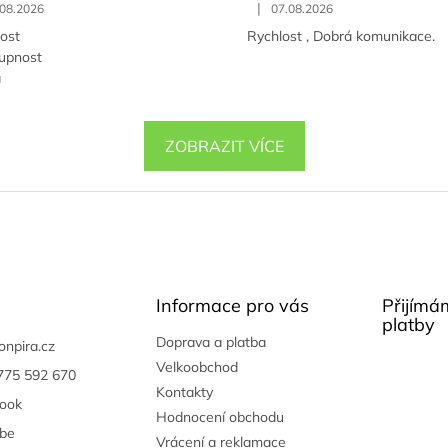
|
.08.2026
07.08.2026
lost
Rychlost , Dobrá komunikace.
tupnost
a
ZOBRAZIT VÍCE
Informace pro vás
Přijímá
platby
Doprava a platba
onpira.cz
Velkoobchod
775 592 670
Kontakty
ook
Hodnocení obchodu
be
Vrácení a reklamace