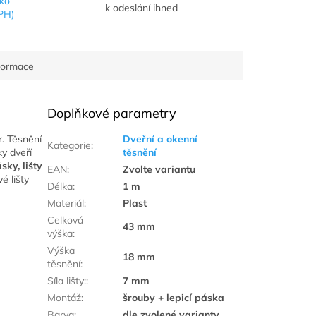
sko
k odeslání ihned
PH)
nformace
Doplňkové parametry
r. Těsnění
Dveřní a okenní
Kategorie
:
ky dveří
těsnění
sky, lišty
EAN
:
Zvolte variantu
é lišty
Délka
:
1 m
Materiál
:
Plast
Celková
43 mm
výška
:
Výška
18 mm
těsnění
:
Síla lišty:
:
7 mm
Montáž
:
šrouby + lepicí páska
Barva
:
dle zvolené varianty