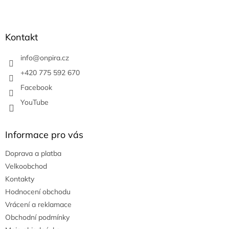
Z
á
p
a
Kontakt
t
í
info
@
onpira.cz
+420 775 592 670
Facebook
YouTube
Informace pro vás
Doprava a platba
Velkoobchod
Kontakty
Hodnocení obchodu
Vrácení a reklamace
Obchodní podmínky