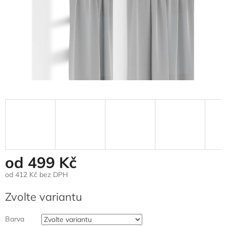
od
499 Kč
od
412 Kč
bez DPH
Měrná
Zvolte variantu
cena:
Barva