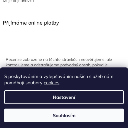
Moje objednávka
Přijímáme online platby
Recenze zobrazené na těchto stránkách neověřujeme, ale
kontrolujeme a odstraňujeme podvodný obsah, pokud je
identifikován.
S poskytováním a vylepšováním našich služeb nám
pomáhají soubory
cookies
.
Nastavení
Vytvořil Shoptet
Souhlasím
Copyright 2026
Onpira.cz
. Všechna práva vyhrazena.