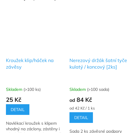
Kroužek klip/háček na
Nerezový držák šatní tyče
závěsy
kulatý / koncový [2ks]
Skladem
(>100 ks)
Skladem
(>100 sada)
Průměrné
Průměrné
hodnocení
hodnocení
25 Kč
84 Kč
od
produktu
produktu
je
je
Měrná
od 42 Kč / 1 ks
DETAIL
5,0
5,0
cena:
DETAIL
z
z
Navlékací kroužek s klipem
5
5
vhodný na záclony, zástěny i
hvězdiček.
hvězdiček.
Sada 2 ks závěsné podpory