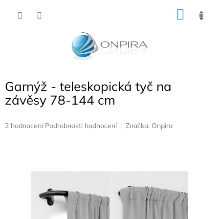
Přejít
NÁKU
na
obsah
KOŠÍK
Garnýž - teleskopická tyč na
závěsy 78-144 cm
Průměrné
2 hodnocení
Podrobnosti hodnocení
Značka:
Onpira
hodnocení
produktu
je
5,0
z
5
hvězdiček.