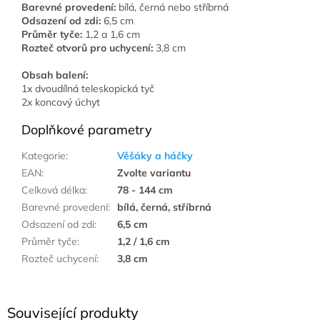
Barevné provedení:
bílá, černá nebo stříbrná
Odsazení od zdi:
6,5 cm
Průměr tyče:
1,2 a 1,6 cm
Rozteč otvorů pro uchycení:
3,8 cm
Obsah balení:
1x dvoudílná teleskopická tyč
2x koncový úchyt
Doplňkové parametry
Kategorie
:
Věšáky a háčky
EAN
:
Zvolte variantu
Celková délka
:
78 - 144 cm
Barevné provedení
:
bílá, černá, stříbrná
Odsazení od zdi
:
6,5 cm
Průměr tyče
:
1,2 / 1,6 cm
Rozteč uchycení
:
3,8 cm
Související produkty