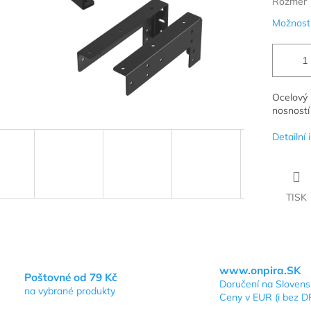
Rozměr
Možnosti
Ocelový 
nosností
Detailní
TISK
www.onpira.SK
Poštovné od 79 Kč
Doručení na Sloven
na vybrané produkty
Ceny v EUR (i bez D