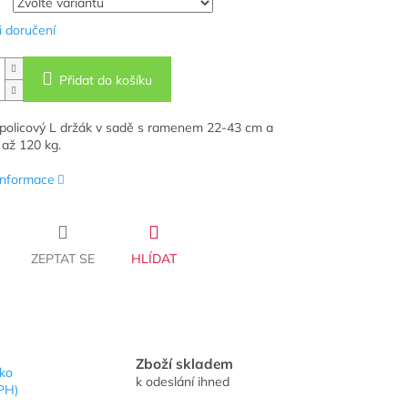
 doručení
Přidat do košíku
policový L držák v sadě s ramenem 22-43 cm a
 až 120 kg.
 informace
ZEPTAT SE
HLÍDAT
Zboží skladem
sko
k odeslání ihned
PH)