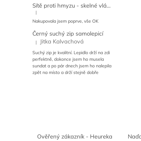
Sítě proti hmyzu - skelné vlákno + PVC
|
Hodnocení produktu je 5 z 5 hvězdiček.
Nakupovala jsem poprve, vše OK
Černý suchý zip samolepicí
Jitka Kalvachová
|
Hodnocení produktu je 5 z 5 hvězdiček.
Suchý zip je kvalitní. Lepidlo drží na zdi
perfektně, dokonce jsem ho musela
sundat a po pár dnech jsem ho nalepila
zpět na místo a drží stejně dobře
Ověřený zákazník - Heureka
Naďa