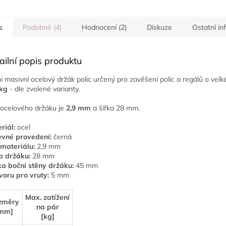
s
Podobné (4)
Hodnocení (2)
Diskuze
Ostatní i
ailní popis produktu
i masivní ocelový držák polic určený pro zavěšení polic a regálů o vel
kg
- dle zvolené varianty.
ocelového držáku je
2,9 mm
a šířka 28 mm.
riál:
ocel
vné provedení:
černá
 materiálu:
2,9 mm
a držáku:
28 mm
a boční stěny držáku:
45 mm
voru pro vruty:
5 mm
Max. zatížení
změry
na pár
mm]
[kg]