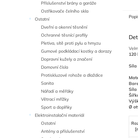
Příslušenství brány a garáže
Ostřikovače čelního skla
Popi
Ostatní
Dveřní a okenní těsnění
Ochranné těsnící profily
Det
Pletiva, sítě proti pylu a hmyzu
Velm
Gumové podkládací kostky a dorazy
120 
Dopravní kužely a značení
Síla
Domovní čísla
Protiskluzové rohože a dlaždice
Mate
Sanita
Bare
Síla
Nářadí a měřáky
Šířk
Větrací mřížky
Výšk
Ø ot
Sport a doplňky
Elektroinstalační materiál
Ostatní
Ro
[
Antény a příslušenství