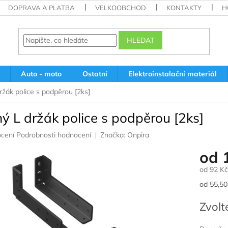
DOPRAVA A PLATBA
VELKOOBCHOD
KONTAKTY
H
HLEDAT
Auto - moto
Ostatní
Elektroinstalační materiál
ržák police s podpěrou [2ks]
ý L držák police s podpěrou [2ks]
né
cení
Podrobnosti hodnocení
Značka:
Onpira
ení
od
u
od
92 Kč
Měrná
od 55,50 
cena:
ek.
Zvolt