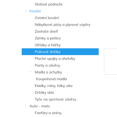
n
Stolové podnože
e
Kování
l
Ostatní kování
Nábytkové písty a plynové vzpěry
Zavírače dveří
Zámky a petlice
Věšáky a háčky
Policové držáky
Ploché spojky a úhelníky
Panty a závěsy
Madla a úchytky
Koupelnová madla
Kladky, rolny, háky, oka
Držáky skla
Tyče na sprchové závěsy
Auto - moto
Fanfáry a sirény