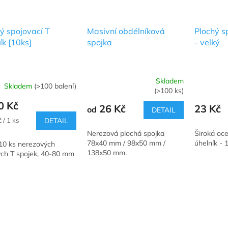
ý spojovací T
Masivní obdélníková
Plochý s
ík [10ks]
spojka
- velký
Skladem
Skladem
(>100 balení)
Průměrné
(>100 ks)
hodnocení
0 Kč
produktu
26 Kč
23 Kč
od
DETAIL
je
 / 1 ks
DETAIL
5,0
Nerezová plochá spojka
Široká oce
z
78x40 mm / 98x50 mm /
úhelník -
10 ks nerezových
5
138x50 mm.
ých T spojek, 40-80 mm
hvězdiček.