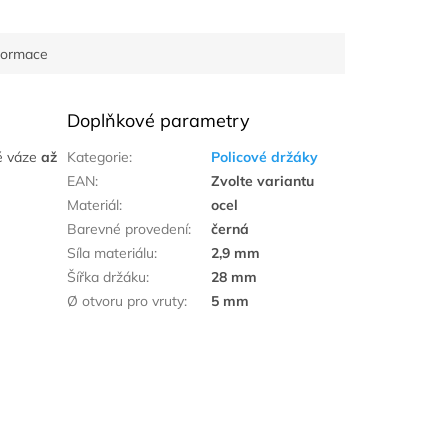
nformace
Doplňkové parametry
ké váze
až
Kategorie
:
Policové držáky
EAN
:
Zvolte variantu
Materiál
:
ocel
Barevné provedení
:
černá
Síla materiálu
:
2,9 mm
Šířka držáku
:
28 mm
Ø otvoru pro vruty
:
5 mm