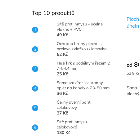
Top 10 produktů
Ploch
Sítě proti hmyzu - skelné
úheln
vlákno + PVC
49 Kč
Ochrana hrany plechu s
ocelovou vložkou / lemovka
52 Kč
Husí krk s podélným řezem Ø
8
od
7-54,4 mm
Měrná
od 8 Kč
25 Kč
cena:
Samouzavírací ochranný
Sada 
oplet na kabely o Ø3-50 mm
36 Kč
ploch
Černý dveřní pant
celokovový
37 Kč
Sítě proti hmyzu -
celokovová
130 Kč