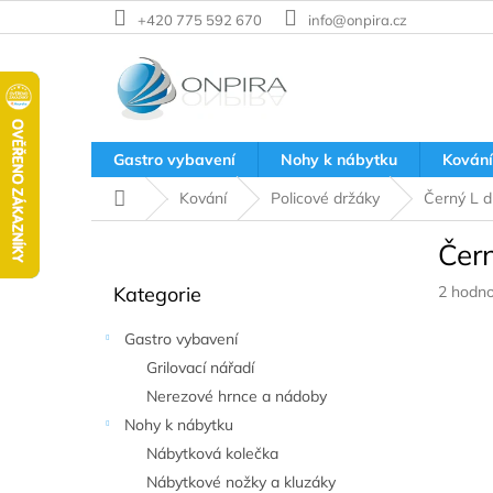
Přejít
+420 775 592 670
info@onpira.cz
na
obsah
Gastro vybavení
Nohy k nábytku
Kování
Domů
Kování
Policové držáky
Černý L d
P
Čern
o
Přeskočit
s
Průměr
Kategorie
2 hodno
kategorie
t
hodnoc
r
produkt
Gastro vybavení
a
je
Grilovací nářadí
n
5,0
z
Nerezové hrnce a nádoby
n
5
í
Nohy k nábytku
hvězdič
p
Nábytková kolečka
a
Nábytkové nožky a kluzáky