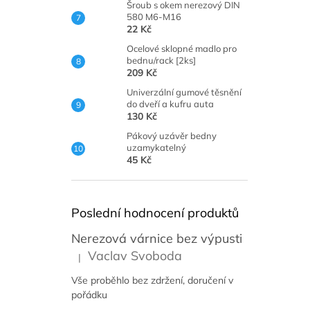
Šroub s okem nerezový DIN
580 M6-M16
22 Kč
Ocelové sklopné madlo pro
bednu/rack [2ks]
209 Kč
Univerzální gumové těsnění
do dveří a kufru auta
130 Kč
Pákový uzávěr bedny
uzamykatelný
45 Kč
Poslední hodnocení produktů
Nerezová várnice bez výpusti
Vaclav Svoboda
|
Hodnocení produktu je 5 z 5 hvězdiček.
Vše proběhlo bez zdržení, doručení v
pořádku