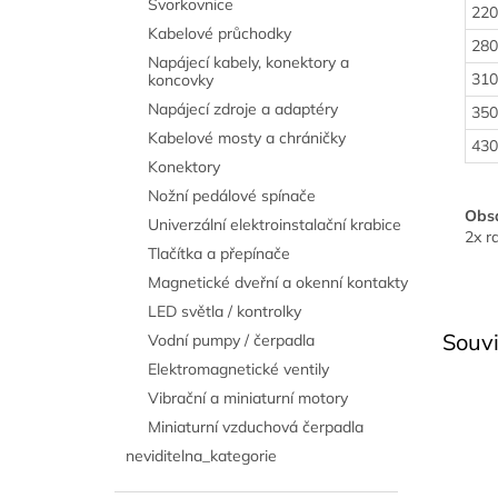
Svorkovnice
220
Kabelové průchodky
280
Napájecí kabely, konektory a
310
koncovky
Napájecí zdroje a adaptéry
350
Kabelové mosty a chráničky
430
Konektory
Nožní pedálové spínače
Obsa
Univerzální elektroinstalační krabice
2x r
Tlačítka a přepínače
Magnetické dveřní a okenní kontakty
LED světla / kontrolky
Souvi
Vodní pumpy / čerpadla
Elektromagnetické ventily
Vibrační a miniaturní motory
Miniaturní vzduchová čerpadla
neviditelna_kategorie