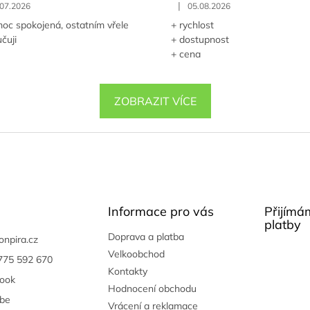
|
.07.2026
05.08.2026
oc spokojená, ostatním vřele
+ rychlost
čuji
+ dostupnost
+ cena
ZOBRAZIT VÍCE
Informace pro vás
Přijímá
platby
Doprava a platba
onpira.cz
Velkoobchod
775 592 670
Kontakty
ook
Hodnocení obchodu
be
Vrácení a reklamace