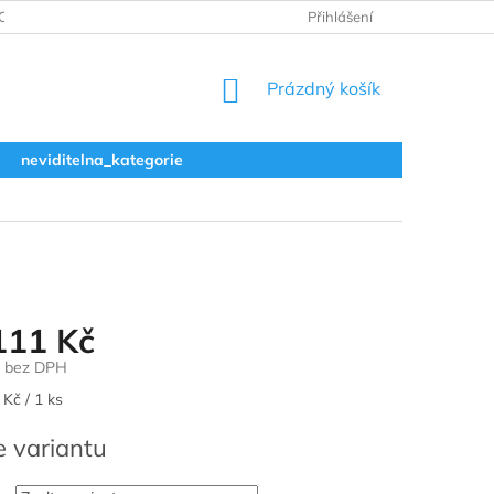
ODNOCENÍ OBCHODU
VRÁCENÍ A REKLAMACE
Přihlášení
OBCHODNÍ 
NÁKUPNÍ
Prázdný košík
KOŠÍK
neviditelna_kategorie
111 Kč
bez DPH
Kč / 1 ks
e variantu