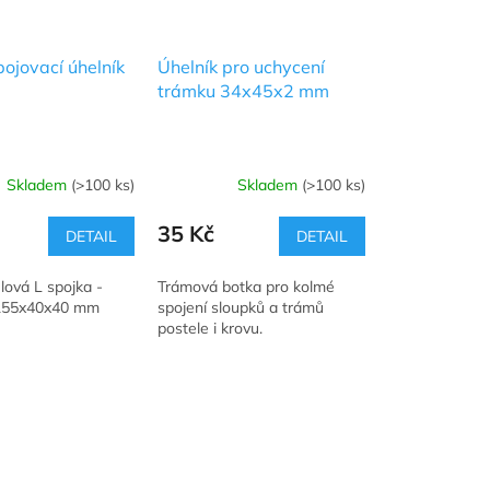
pojovací úhelník
Úhelník pro uchycení
trámku 34x45x2 mm
Skladem
(>100 ks)
Skladem
(>100 ks)
35 Kč
DETAIL
DETAIL
lová L spojka -
Trámová botka pro kolmé
 155x40x40 mm
spojení sloupků a trámů
postele i krovu.