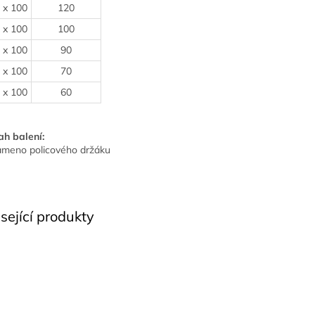
 x 100
120
 x 100
100
 x 100
90
 x 100
70
 x 100
60
h balení:
ameno policového držáku
sející produkty