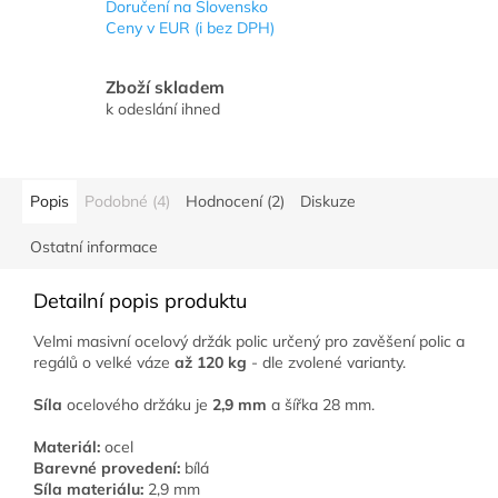
Doručení na Slovensko
Ceny v EUR (i bez DPH)
Zboží skladem
k odeslání ihned
Popis
Podobné (4)
Hodnocení (2)
Diskuze
Ostatní informace
Detailní popis produktu
Velmi masivní ocelový držák polic určený pro zavěšení polic a
regálů o velké váze
až 120 kg
- dle zvolené varianty.
Síla
ocelového držáku je
2,9 mm
a šířka 28 mm.
Materiál:
ocel
Barevné provedení:
bílá
Síla materiálu:
2,9 mm