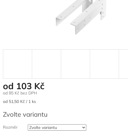
od
103 Kč
od
85 Kč
bez DPH
Měrná
od 51,50 Kč / 1 ks
cena:
Zvolte variantu
Rozměr