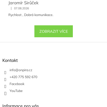
Jaromír Sirůček
|
07.08.2026
Rychlost , Dobrá komunikace.
ZOBRAZIT VÍCE
Z
á
p
a
Kontakt
t
í
info
@
onpira.cz
+420 775 592 670
Facebook
YouTube
Informace pro vás