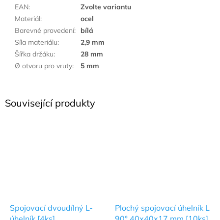
EAN
:
Zvolte variantu
Materiál
:
ocel
Barevné provedení
:
bílá
Síla materiálu
:
2,9 mm
Šířka držáku
:
28 mm
Ø otvoru pro vruty
:
5 mm
Související produkty
Spojovací dvoudílný L-
Plochý spojovací úhelník L
úhelník [4ks]
90° 40x40x17 mm [10ks]