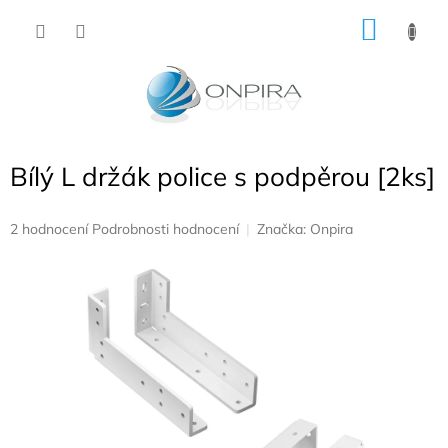
Přejít
NÁKU
na
obsah
KOŠÍK
Bílý L držák police s podpěrou [2ks]
Průměrné
2 hodnocení
Podrobnosti hodnocení
Značka:
Onpira
hodnocení
produktu
je
5,0
z
5
hvězdiček.