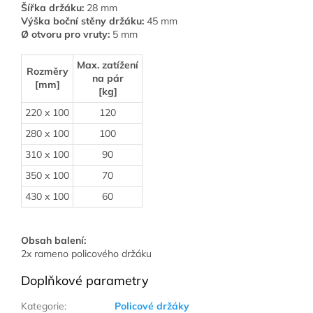
Šířka držáku:
28 mm
Výška boční stěny držáku:
45 mm
Ø otvoru pro vruty:
5 mm
Max. zatížení
Rozměry
na pár
[mm]
[kg]
220 x 100
120
280 x 100
100
310 x 100
90
350 x 100
70
430 x 100
60
Obsah balení:
2x rameno policového držáku
Doplňkové parametry
Kategorie
:
Policové držáky