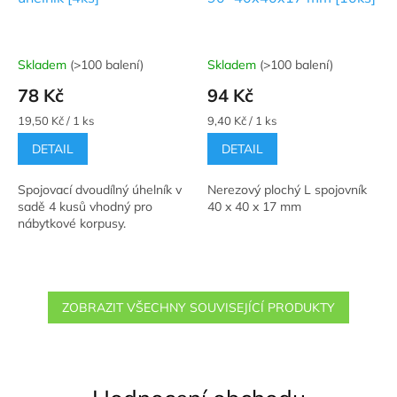
Skladem
(>100 balení)
Skladem
(>100 balení)
Průměrné
Průměrné
hodnocení
hodnocení
78 Kč
94 Kč
produktu
produktu
je
je
Měrná
Měrná
19,50 Kč / 1 ks
9,40 Kč / 1 ks
5,0
5,0
cena:
cena:
DETAIL
DETAIL
z
z
5
5
hvězdiček.
hvězdiček.
Spojovací dvoudílný úhelník v
Nerezový plochý L spojovník
sadě 4 kusů vhodný pro
40 x 40 x 17 mm
nábytkové korpusy.
ZOBRAZIT VŠECHNY SOUVISEJÍCÍ PRODUKTY