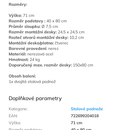
Rozměry:
Výška:
71 cm
Rozměr podstavy :
40 x 80 cm
Průměr sloupku:
Ø 7,5 cm
Rozměr montážní desky:
24,5 x 24,5 cm
Rozteč otvorů montážní desky:
10,2 cm
Montážní deska/plotna:
čtverec
Barevné provedení:
nerez
Materiál:
nerezová ocel
Hmotnost:
24 kg
Doporučený max. rozměr desky:
150x80 cm
Obsah balení:
1x dvojitá stolová podnož
Doplňkové parametry
Kategorie
:
Stolové podnože
EAN
:
722699204018
Výška
:
71 cm
Rozměr podstavy
:
40 x 80 cm