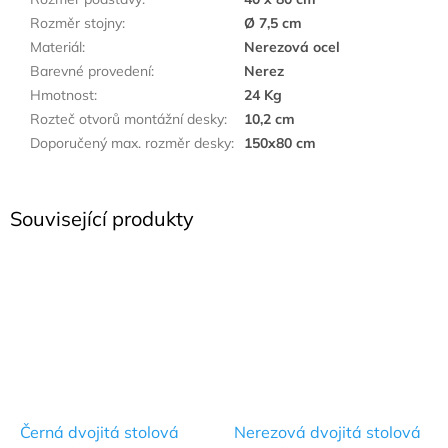
Rozměr stojny
:
Ø 7,5 cm
Materiál
:
Nerezová ocel
Barevné provedení
:
Nerez
Hmotnost
:
24 Kg
Rozteč otvorů montážní desky
:
10,2 cm
Doporučený max. rozměr desky
:
150x80 cm
Související produkty
Černá dvojitá stolová
Nerezová dvojitá stolová