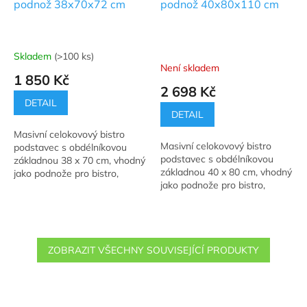
podnož 38x70x72 cm
podnož 40x80x110 cm
Skladem
(>100 ks)
Průměrné
Není skladem
hodnocení
1 850 Kč
produktu
2 698 Kč
je
DETAIL
4,8
DETAIL
z
Masivní celokovový bistro
5
Masivní celokovový bistro
podstavec s obdélníkovou
hvězdiček.
podstavec s obdélníkovou
základnou 38 x 70 cm, vhodný
základnou 40 x 80 cm, vhodný
jako podnože pro bistro,
jako podnože pro bistro,
restaurační stolky a jídelní
restaurační stolky a jídelní
stoly.
stoly.
ZOBRAZIT VŠECHNY SOUVISEJÍCÍ PRODUKTY