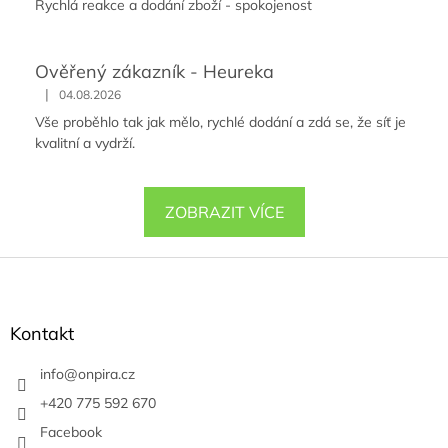
Rychlá reakce a dodání zboží - spokojenost
Ověřený zákazník - Heureka
|
04.08.2026
Vše proběhlo tak jak mělo, rychlé dodání a zdá se, že síť je
kvalitní a vydrží.
ZOBRAZIT VÍCE
Z
á
p
a
Kontakt
t
í
info
@
onpira.cz
+420 775 592 670
Facebook