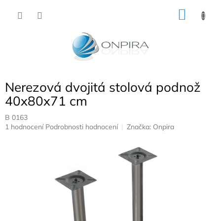
Přejít
NÁKU
na
obsah
KOŠÍK
Nerezová dvojitá stolová podnož
40x80x71 cm
B 0163
Průměrné
1 hodnocení
Podrobnosti hodnocení
Značka:
Onpira
hodnocení
produktu
je
5,0
z
5
hvězdiček.