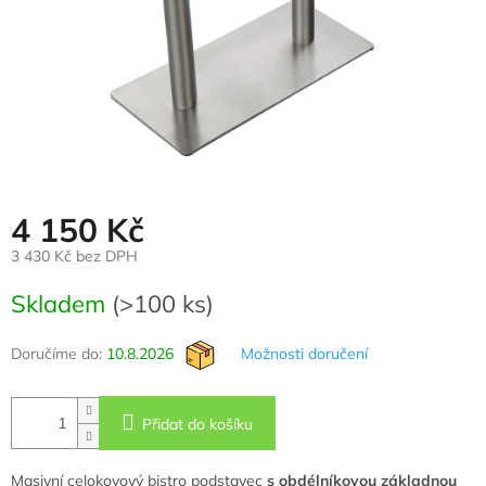
4 150 Kč
3 430 Kč bez DPH
Měrná
Skladem
(>100 ks)
cena:
Doručíme do:
10.8.2026
Možnosti doručení
Přidat do košíku
Masivní celokovový bistro podstavec
s obdélníkovou základnou