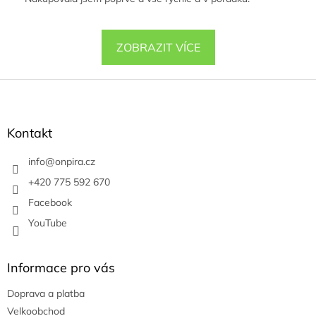
ZOBRAZIT VÍCE
Z
á
p
a
Kontakt
t
í
info
@
onpira.cz
+420 775 592 670
Facebook
YouTube
Informace pro vás
Doprava a platba
Velkoobchod