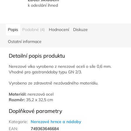
k odeslání ihned
Popis
Podobné (4)
Hodnocení
Diskuze
Ostatní informace
Detailní popis produktu
Nerezové víko vyrobeno z nerezové oceli o síle 0,6 mm.
Vhodné pro gastronádoby typu GN 2/3.
Vyrobeno ze zdravotně nezávadného materiálu.
Materiál:
nerezová ocel
Rozměr:
35,2 x 32,5 cm
Doplňkové parametry
Kategorie
:
Nerezové hrnce a nádoby
EAN
:
749363646684