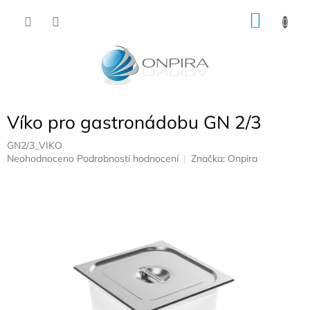
Přejít
NÁKU
na
obsah
KOŠÍK
Víko pro gastronádobu GN 2/3
GN2/3_VIKO
Průměrné
Neohodnoceno
Podrobnosti hodnocení
Značka:
Onpira
hodnocení
produktu
je
0,0
z
5
hvězdiček.