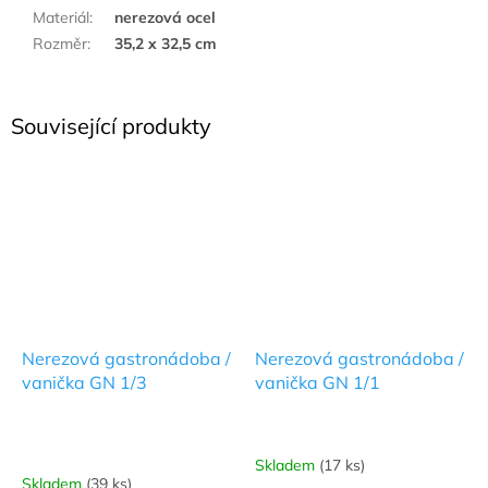
Materiál
:
nerezová ocel
Rozměr
:
35,2 x 32,5 cm
Související produkty
Nerezová gastronádoba /
Nerezová gastronádoba /
vanička GN 1/3
vanička GN 1/1
Skladem
(17 ks)
Průměrné
Skladem
(39 ks)