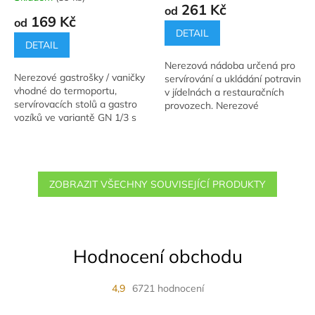
hodnocení
261 Kč
od
produktu
169 Kč
od
je
DETAIL
5,0
DETAIL
z
Nerezová nádoba určená pro
5
Nerezové gastrošky / vaničky
servírování a ukládání potravin
hvězdiček.
vhodné do termoportu,
v jídelnách a restauračních
servírovacích stolů a gastro
provozech. Nerezové
vozíků ve variantě GN 1/3 s
gastrošky / vaničky vhodné do
objemem 2,3 - 7,2 litrů.
termoportu, servírovacích
stolů a gastro...
ZOBRAZIT VŠECHNY SOUVISEJÍCÍ PRODUKTY
Hodnocení obchodu
4,9
6721 hodnocení