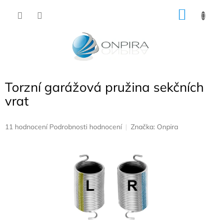
Přejít
NÁKU
na
obsah
KOŠÍK
Torzní garážová pružina sekčních
vrat
Průměrné
11 hodnocení
Podrobnosti hodnocení
Značka:
Onpira
hodnocení
produktu
je
4,9
z
5
hvězdiček.