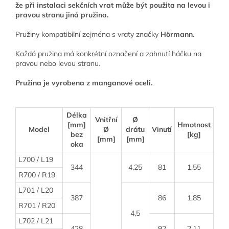
že při instalaci sekčních vrat může být použita na levou i
pravou stranu jiná pružina.
Pružiny kompatibilní zejména s vraty značky
Hörmann
.
Každá pružina má konkrétní označení a zahnutí háčku na
pravou nebo levou stranu.
Pružina je vyrobena z manganové oceli.
Délka
Vnitřní
Ø
[mm]
Hmotnost
Model
Ø
drátu
Vinutí
bez
[kg]
[mm]
[mm]
oka
L700 / L19
344
4,25
81
1,55
R700 / R19
L701 / L20
387
86
1,85
R701 / R20
4,5
L702 / L21
428
92
2,11