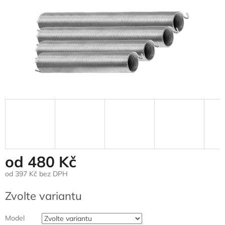
od
480 Kč
od
397 Kč
bez DPH
Měrná
Zvolte variantu
cena:
Model