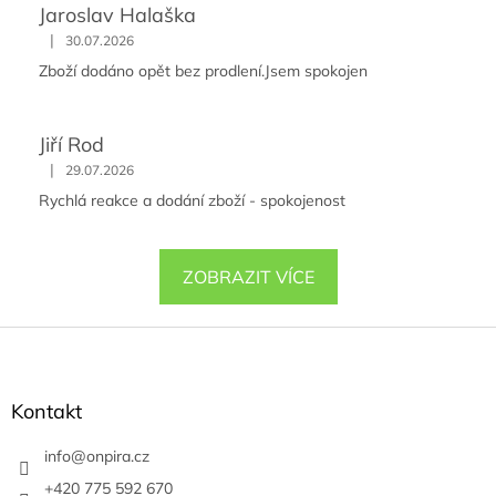
Jaroslav Halaška
|
30.07.2026
Zboží dodáno opět bez prodlení.Jsem spokojen
Jiří Rod
|
29.07.2026
Rychlá reakce a dodání zboží - spokojenost
ZOBRAZIT VÍCE
Z
á
p
a
Kontakt
t
í
info
@
onpira.cz
+420 775 592 670