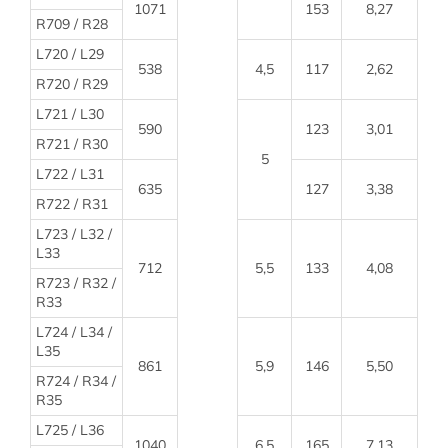
1071
153
8,27
R709 / R28
L720 / L29
538
4,5
117
2,62
R720 / R29
L721 / L30
590
123
3,01
R721 / R30
5
L722 / L31
635
127
3,38
R722 / R31
L723 / L32 /
L33
712
5,5
133
4,08
R723 / R32 /
R33
L724 / L34 /
L35
861
5,9
146
5,50
R724 / R34 /
R35
L725 / L36
1040
6,5
165
7,13