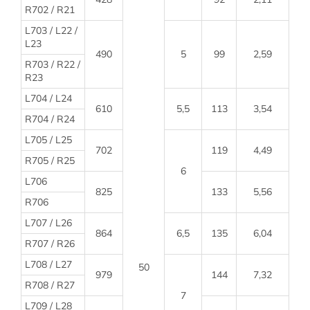
R702 / R21
L703 / L22 /
L23
490
5
99
2,59
R703 / R22 /
R23
L704 / L24
610
5,5
113
3,54
R704 / R24
L705 / L25
702
119
4,49
R705 / R25
6
L706
825
133
5,56
R706
L707 / L26
864
6,5
135
6,04
R707 / R26
L708 / L27
50
979
144
7,32
R708 / R27
7
L709 / L28