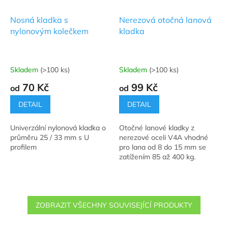
Nosná kladka s
Nerezová otočná lanová
nylonovým kolečkem
kladka
Skladem
(>100 ks)
Skladem
(>100 ks)
Průměrné
Průměrné
hodnocení
hodnocení
70 Kč
99 Kč
od
od
produktu
produktu
je
je
DETAIL
DETAIL
5,0
4,8
z
z
Univerzální nylonová kladka o
Otočné lanové kladky z
5
5
průměru 25 / 33 mm s U
nerezové oceli V4A vhodné
hvězdiček.
hvězdiček.
profilem
pro lana od 8 do 15 mm se
zatížením 85 až 400 kg.
ZOBRAZIT VŠECHNY SOUVISEJÍCÍ PRODUKTY