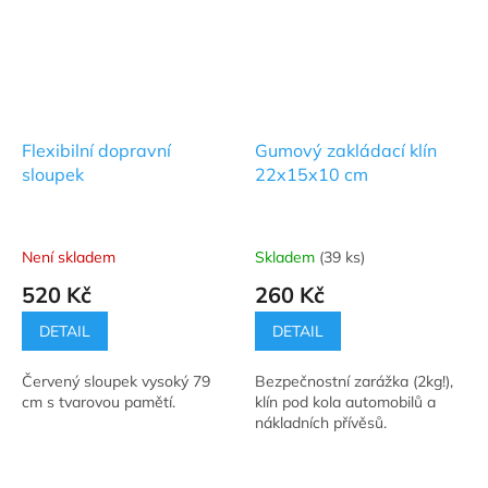
Flexibilní dopravní
Gumový zakládací klín
sloupek
22x15x10 cm
Není skladem
Skladem
(39 ks)
Průměrné
Průměrné
hodnocení
hodnocení
520 Kč
260 Kč
produktu
produktu
je
je
DETAIL
DETAIL
4,5
5,0
z
z
Červený sloupek vysoký 79
Bezpečnostní zarážka (2kg!),
5
5
cm s tvarovou pamětí.
klín pod kola automobilů a
hvězdiček.
hvězdiček.
nákladních přívěsů.