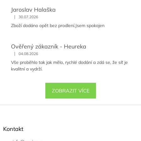
Jaroslav Halaška
|
30.07.2026
Zboží dodáno opět bez prodlení.Jsem spokojen
Ověřený zákazník - Heureka
|
04.08.2026
Vše proběhlo tak jak mělo, rychlé dodání a zdá se, že síť je
kvalitní a vydrží.
ZOBRAZIT VÍCE
Z
á
p
a
Kontakt
t