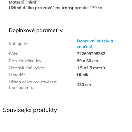
Materiál:
hliník
Užitná délka pro zavěšení transparentu:
130 cm
Doplňkové parametry
Dopravní kužely a
Kategorie
:
značení
EAN
:
722699208382
Rozměr základny
:
80 x 80 cm
Nastavitelná výška
:
1,5 až 5 metrů
Materiál
:
Hliník
Užitná délka pro zavěšení
130 cm
transparentu
:
Související produkty