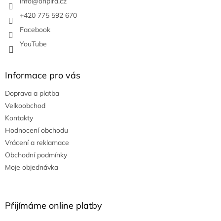
í
info
@
onpira.cz
+420 775 592 670
Facebook
YouTube
Informace pro vás
Doprava a platba
Velkoobchod
Kontakty
Hodnocení obchodu
Vrácení a reklamace
Obchodní podmínky
Moje objednávka
Přijímáme online platby