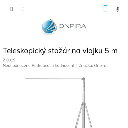
Přejít
NÁKU
na
obsah
KOŠÍK
Teleskopický stožár na vlajku 5 m
Z 0029
Průměrné
Neohodnoceno
Podrobnosti hodnocení
Značka:
Onpira
hodnocení
produktu
je
0,0
z
5
hvězdiček.