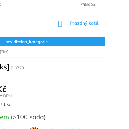
ODNOCENÍ OBCHODU
VRÁCENÍ A REKLAMACE
Přihlášení
OBCHODNÍ 
NÁKUPNÍ
Prázdný košík
KOŠÍK
neviditelna_kategorie
[2ks]
ks]
B 0773
Kč
ez DPH
/ 1 ks
dem
(>100 sada)