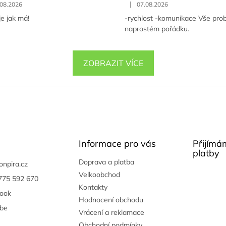
|
.08.2026
07.08.2026
e jak má!
-rychlost -komunikace Vše prob
naprostém pořádku.
ZOBRAZIT VÍCE
Informace pro vás
Přijímá
platby
Doprava a platba
onpira.cz
Velkoobchod
775 592 670
Kontakty
ook
Hodnocení obchodu
be
Vrácení a reklamace
Obchodní podmínky