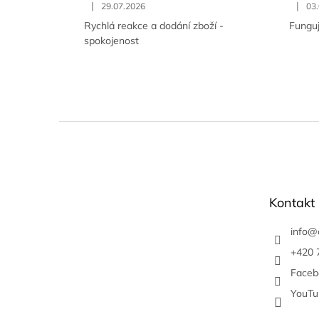
|
|
29.07.2026
03
Rychlá reakce a dodání zboží -
Funguj
spokojenost
Z
á
p
a
t
Kontakt
í
info
@
+420 
Faceb
YouTu