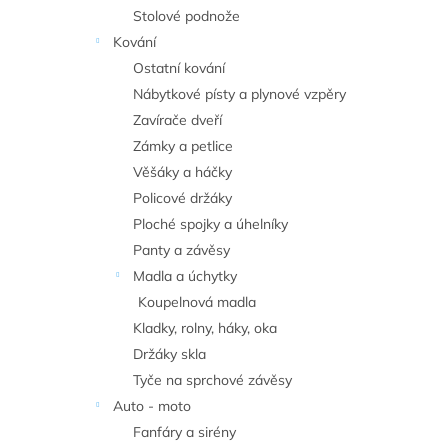
n
Stolové podnože
e
Kování
l
Ostatní kování
Nábytkové písty a plynové vzpěry
Zavírače dveří
Zámky a petlice
Věšáky a háčky
Policové držáky
Ploché spojky a úhelníky
Panty a závěsy
Madla a úchytky
Koupelnová madla
Kladky, rolny, háky, oka
Držáky skla
Tyče na sprchové závěsy
Auto - moto
Fanfáry a sirény