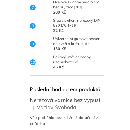
Ocelové sklopné madlo pro
bednu/rack [2ks]
209 Kč
Šroub s okem nerezový DIN
580 M6-M16
22 Kč
Univerzální gumové těsnění
do dveří a kufru auta
130 Kč
Pákový uzávěr bedny
uzamykatelný
45 Kč
Poslední hodnocení produktů
Nerezová várnice bez výpusti
Vaclav Svoboda
|
Hodnocení produktu je 5 z 5 hvězdiček.
Vše proběhlo bez zdržení, doručení v
pořádku