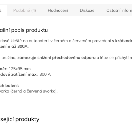
s
Podobné (4)
Hodnocení
Diskuze
Ostatní info
ailní popis produktu
riové kleště na autobaterii v černém a červeném provedení
s krátko
žením až 300A
.
á pružina,
zamezuje snížení přechodového odporu
a lépe se přichytí n
měr:
125x95 mm
dové zatížení max.:
300 A
h balení:
vorka (černá a červená svorka).
sející produkty