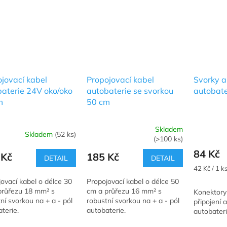
jovací kabel
Propojovací kabel
Svorky a
aterie 24V oko/oko
autobaterie se svorkou
autobate
m
50 cm
Skladem
Skladem
(52 ks)
rné
Průměrné
Průměrné
(>100 ks)
cení
hodnocení
hodnocení
84 Kč
ktu
produktu
produktu
 Kč
185 Kč
DETAIL
DETAIL
je
je
Měrná
42 Kč / 1 k
5,0
5,0
cena:
ovací kabel o délce 30
Propojovací kabel o délce 50
z
z
průřezu 18 mm² s
cm a průřezu 16 mm² s
Konektory 
5
5
ní svorkou na + a - pól
robustní svorkou na + a - pól
připojení 
ček.
hvězdiček.
hvězdiček.
terie.
autobaterie.
autobater