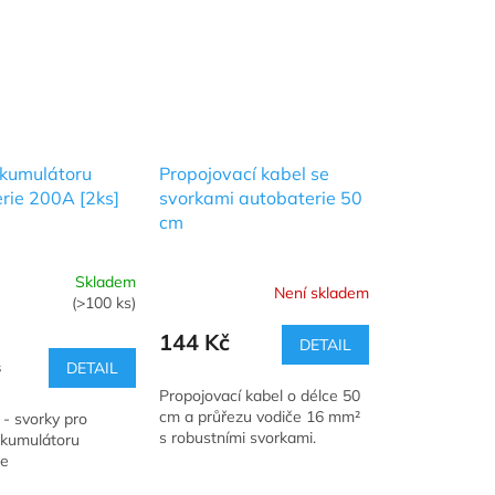
kumulátoru
Propojovací kabel se
rie 200A [2ks]
svorkami autobaterie 50
cm
Skladem
Není skladem
(>100 ks)
144 Kč
DETAIL
s
DETAIL
Propojovací kabel o délce 50
cm a průřezu vodiče 16 mm²
- svorky pro
s robustními svorkami.
akumulátoru
ie