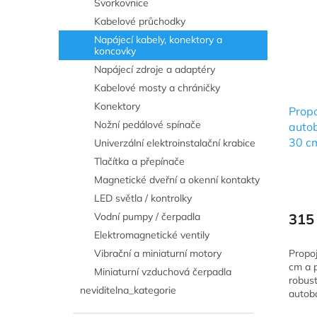
Svorkovnice
Kabelové průchodky
Napájecí kabely, konektory a
koncovky
Napájecí zdroje a adaptéry
Kabelové mosty a chráničky
Konektory
Propo
Nožní pedálové spínače
autob
30 c
Univerzální elektroinstalační krabice
Tlačítka a přepínače
Magnetické dveřní a okenní kontakty
Průmě
LED světla / kontrolky
hodno
produ
Vodní pumpy / čerpadla
315
je
Elektromagnetické ventily
5,0
Vibrační a miniaturní motory
Propoj
z
cm a 
5
Miniaturní vzduchová čerpadla
robust
hvězdi
neviditelna_kategorie
autoba