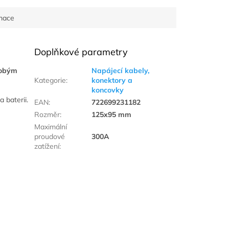
rmace
Doplňkové parametry
dobým
Napájecí kabely,
Kategorie
:
konektory a
koncovky
a baterii.
EAN
:
722699231182
Rozměr
:
125x95 mm
Maximální
proudové
300A
zatížení
: