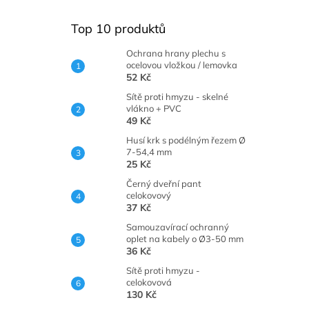
Top 10 produktů
Ochrana hrany plechu s
ocelovou vložkou / lemovka
52 Kč
Sítě proti hmyzu - skelné
vlákno + PVC
49 Kč
Husí krk s podélným řezem Ø
7-54,4 mm
25 Kč
Černý dveřní pant
celokovový
37 Kč
Samouzavírací ochranný
oplet na kabely o Ø3-50 mm
36 Kč
Sítě proti hmyzu -
celokovová
130 Kč