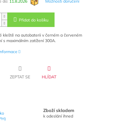
 do:
11.8.2026
Možnosti doručení
Přidat do košíku
é kleště na autobaterii v černém a červeném
í s maximálním zatížení 300A.
 informace
ZEPTAT SE
HLÍDAT
Zboží skladem
sko
k odeslání ihned
PH)