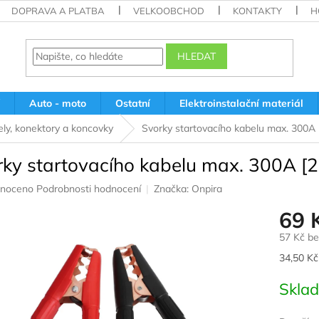
DOPRAVA A PLATBA
VELKOOBCHOD
KONTAKTY
H
HLEDAT
Auto - moto
Ostatní
Elektroinstalační materiál
ely, konektory a koncovky
Svorky startovacího kabelu max. 300A 
rky startovacího kabelu max. 300A [2
né
noceno
Podrobnosti hodnocení
Značka:
Onpira
ení
69 
u
57 Kč b
Měrná
34,50 Kč 
cena:
ek.
Skla