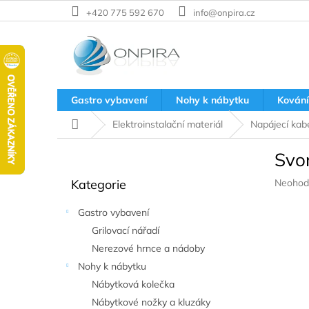
Přejít
+420 775 592 670
info@onpira.cz
na
obsah
Gastro vybavení
Nohy k nábytku
Kování
Domů
Elektroinstalační materiál
Napájecí kab
P
Svo
o
Přeskočit
s
Průměr
Kategorie
Neohod
kategorie
t
hodnoc
r
produkt
Gastro vybavení
a
je
Grilovací nářadí
n
0,0
z
Nerezové hrnce a nádoby
n
5
í
Nohy k nábytku
hvězdič
p
Nábytková kolečka
a
Nábytkové nožky a kluzáky