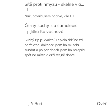
Sítě proti hmyzu - skelné vlákno + PVC
|
Hodnocení produktu je 5 z 5 hvězdiček.
Nakupovala jsem poprve, vše OK
Černý suchý zip samolepicí
Jitka Kalvachová
|
Hodnocení produktu je 5 z 5 hvězdiček.
Suchý zip je kvalitní. Lepidlo drží na zdi
perfektně, dokonce jsem ho musela
sundat a po pár dnech jsem ho nalepila
zpět na místo a drží stejně dobře
Jiří Rod
Ověř