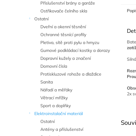
Příslušenství brány a garáže
Popi
Ostřikovače čelního skla
Ostatní
Dveřní a okenní těsnění
Det
Ochranné těsnící profily
Bate
Pletiva, sítě proti pylu a hmyzu
zatí
Gumové podkládací kostky a dorazy
Dopravní kužely a značení
Siln
Domovní čísla
Roz
Protiskluzové rohože a dlaždice
Prou
Sanita
Obsa
Nářadí a měřáky
2x s
Větrací mřížky
Sport a doplňky
Elektroinstalační materiál
Ostatní
Souvi
Antény a příslušenství