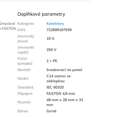
Doplňkové parametry
růmyslové
Kategorie
:
Konektory
ena FASTON
EAN
:
722699187939
Jmenovitý
10 A
proud
:
Jmenovité
250 V
napětí
:
Počet
2 + PE
kontaktů
:
Montáž
:
šroubovací na panel
C14 samec se
Model
:
záklopkou
Standard
:
IEC 60320
Připojení
:
FASTON 4,8 mm
48 mm x 28 mm x 31
Rozměr
:
mm
Barva
:
černá