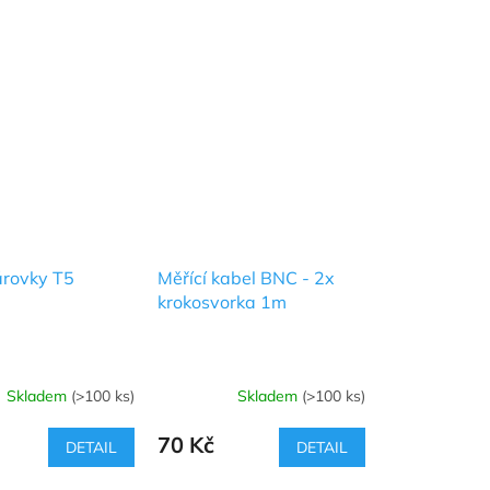
árovky T5
Měřící kabel BNC - 2x
krokosvorka 1m
Skladem
(>100 ks)
Skladem
(>100 ks)
70 Kč
DETAIL
DETAIL