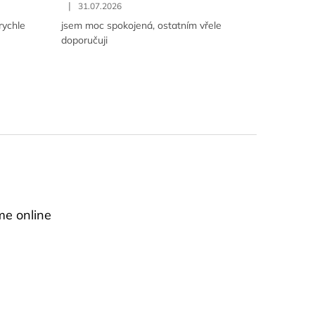
|
31.07.2026
rychle
jsem moc spokojená, ostatním vřele
doporučuji
me online