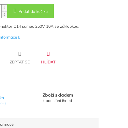
Přidat do košíku
onektor C14 samec 250V 10A se záklopkou.
 informace
ZEPTAT SE
HLÍDAT
Zboží skladem
sko
k odeslání ihned
PH)
nformace