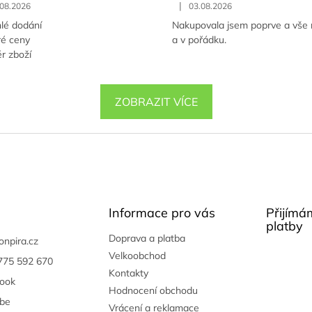
|
.08.2026
03.08.2026
lé dodání
Nakupovala jsem poprve a vše 
ré ceny
a v pořádku.
r zboží
ZOBRAZIT VÍCE
Informace pro vás
Přijímá
platby
Doprava a platba
onpira.cz
Velkoobchod
775 592 670
Kontakty
ook
Hodnocení obchodu
be
Vrácení a reklamace