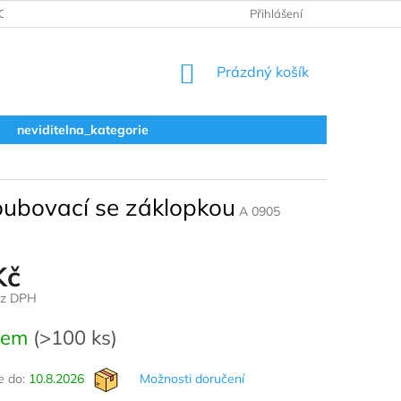
ODNOCENÍ OBCHODU
VRÁCENÍ A REKLAMACE
Přihlášení
OBCHODNÍ 
NÁKUPNÍ
Prázdný košík
KOŠÍK
neviditelna_kategorie
oubovací se záklopkou
A 0905
Kč
ez DPH
dem
(>100 ks)
 do:
10.8.2026
Možnosti doručení