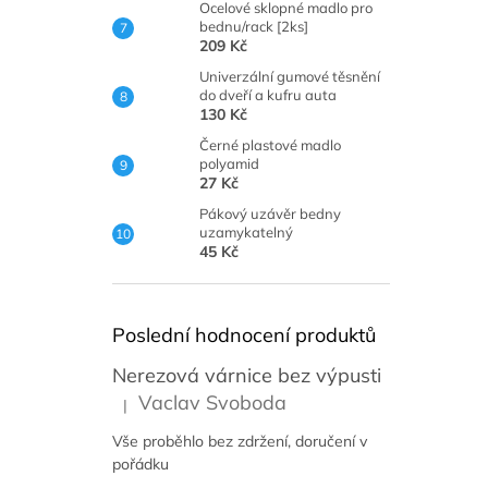
Ocelové sklopné madlo pro
bednu/rack [2ks]
209 Kč
Univerzální gumové těsnění
do dveří a kufru auta
130 Kč
Černé plastové madlo
polyamid
27 Kč
Pákový uzávěr bedny
uzamykatelný
45 Kč
Poslední hodnocení produktů
Nerezová várnice bez výpusti
Vaclav Svoboda
|
Hodnocení produktu je 5 z 5 hvězdiček.
Vše proběhlo bez zdržení, doručení v
pořádku