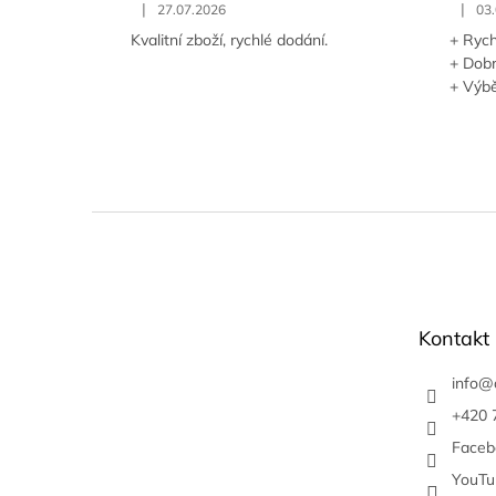
|
|
27.07.2026
03
Kvalitní zboží, rychlé dodání.
+ Rych
+ Dob
+ Výbě
Z
á
p
a
t
Kontakt
í
info
@
+420 
Faceb
YouTu