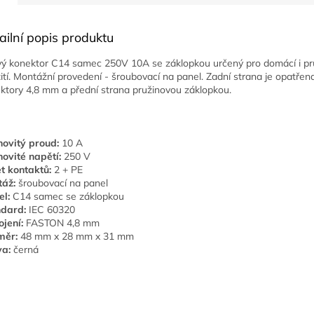
ailní popis produktu
vý konektor C14 samec 250V 10A se záklopkou určený pro domácí i p
ití. Montážní provedení - šroubovací na panel. Zadní strana je opatř
ktory 4,8 mm a přední strana pružinovou záklopkou.
ovitý proud:
10 A
ovité napětí:
250 V
t kontaktů:
2 + PE
áž:
šroubovací na panel
l:
C14 samec se záklopkou
dard:
IEC 60320
ojení:
FASTON 4,8 mm
měr:
48 mm x 28 mm x 31 mm
a:
černá