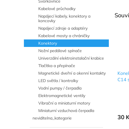
Svorkovnice
Kabelové průchodky
Souvi
Napájecí kabely, konektory a
koncovky
Napájecí zdroje a adaptéry
Kabelové mosty a chráničky
Konektory
Nožní pedálové spínače
Univerzální elektroinstalační krabice
Tlačítka a přepínače
Konek
Magnetické dveřní a okenní kontakty
C14 
LED světla / kontrolky
Vodní pumpy / čerpadla
Elektromagnetické ventily
Vibrační a miniaturní motory
Miniaturní vzduchová čerpadla
30 
neviditelna_kategorie