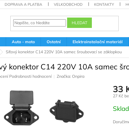
DOPRAVA A PLATBA
VELKOOBCHOD
KONTAKTY
H
HLEDAT
Auto - moto
Ostatní
Elektroinstalační materiál
Síťový konektor C14 220V 10A samec šroubovací se záklopkou
ový konektor C14 220V 10A samec šr
né
cení
Podrobnosti hodnocení
Značka:
Onpira
ení
33 
u
27 Kč b
Měrná
Skla
cena:
ek.
Doručíme