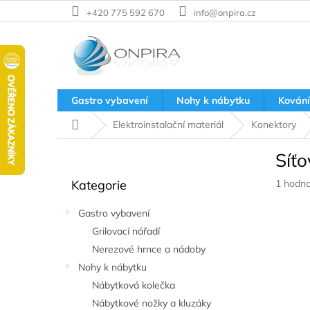
Přejít
+420 775 592 670
info@onpira.cz
na
obsah
Gastro vybavení
Nohy k nábytku
Kování
Domů
Elektroinstalační materiál
Konektory
P
Síť
o
Přeskočit
s
Průměr
Kategorie
1 hodno
kategorie
t
hodnoc
r
produkt
Gastro vybavení
a
je
Grilovací nářadí
n
5,0
z
Nerezové hrnce a nádoby
n
5
í
Nohy k nábytku
hvězdič
p
Nábytková kolečka
a
Nábytkové nožky a kluzáky