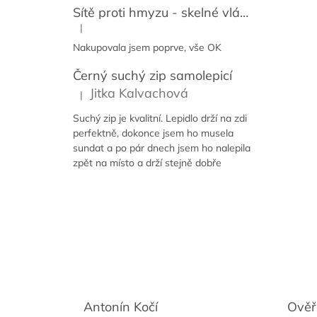
Sítě proti hmyzu - skelné vlákno + PVC
|
Hodnocení produktu je 5 z 5 hvězdiček.
Nakupovala jsem poprve, vše OK
Černý suchý zip samolepicí
Jitka Kalvachová
|
Hodnocení produktu je 5 z 5 hvězdiček.
Suchý zip je kvalitní. Lepidlo drží na zdi
perfektně, dokonce jsem ho musela
sundat a po pár dnech jsem ho nalepila
zpět na místo a drží stejně dobře
Antonín Kočí
Ověř