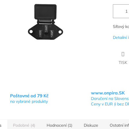
Síťový k
Detailní
TISK
www.onpira.SK
Poštovné od 79 Kč
Doručení na Sloven
na vybrané produkty
Ceny v EUR (i bez D
s
Podobné (4)
Hodnocení (1)
Diskuze
Ostatní i