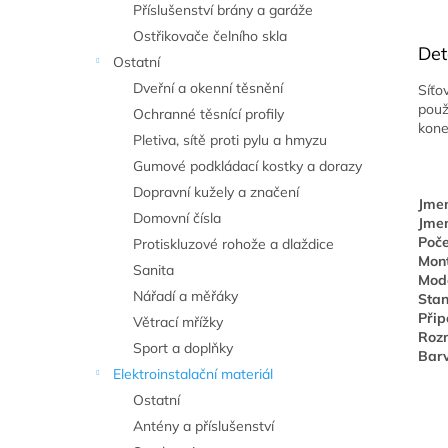
Příslušenství brány a garáže
Ostřikovače čelního skla
Det
Ostatní
Dveřní a okenní těsnění
Síťo
použ
Ochranné těsnící profily
kone
Pletiva, sítě proti pylu a hmyzu
Gumové podkládací kostky a dorazy
Dopravní kužely a značení
Jmen
Domovní čísla
Jmen
Poče
Protiskluzové rohože a dlaždice
Mont
Sanita
Mode
Nářadí a měřáky
Stan
Přip
Větrací mřížky
Roz
Sport a doplňky
Barv
Elektroinstalační materiál
Ostatní
Antény a příslušenství