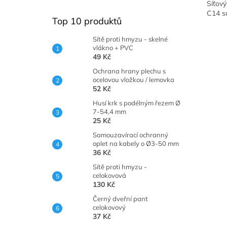
Síťový
C14 s
Top 10 produktů
Sítě proti hmyzu - skelné
vlákno + PVC
49 Kč
Ochrana hrany plechu s
ocelovou vložkou / lemovka
52 Kč
Husí krk s podélným řezem Ø
7-54,4 mm
25 Kč
Samouzavírací ochranný
oplet na kabely o Ø3-50 mm
36 Kč
Sítě proti hmyzu -
celokovová
130 Kč
Černý dveřní pant
celokovový
37 Kč