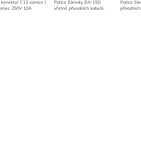
 konektor C13 samice /
Patice žárovky BA-15D
Patice žá
amec 250V 10A.
včetně přívodních kabelů.
přívodních