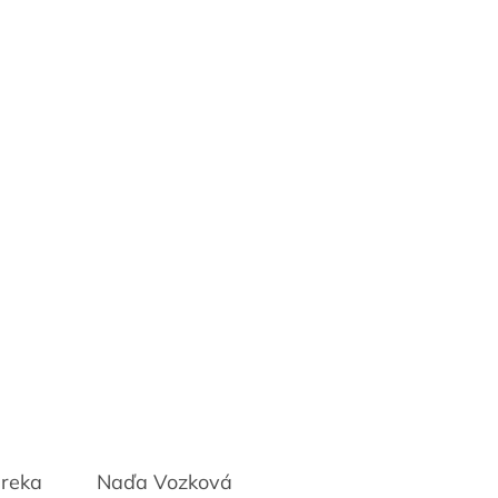
ureka
Naďa Vozková