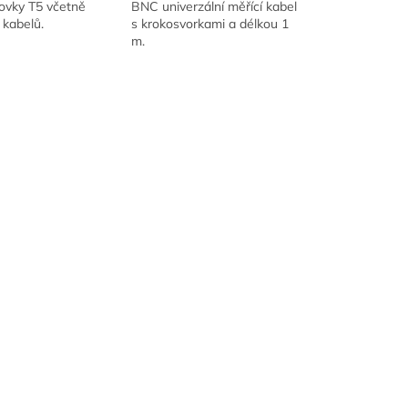
rovky T5 včetně
BNC univerzální měřící kabel
 kabelů.
s krokosvorkami a délkou 1
m.