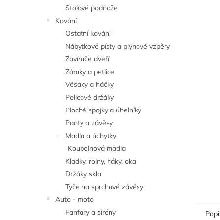
n
Stolové podnože
e
Kování
l
Ostatní kování
Nábytkové písty a plynové vzpěry
Zavírače dveří
Zámky a petlice
Věšáky a háčky
Policové držáky
Ploché spojky a úhelníky
Panty a závěsy
Madla a úchytky
Koupelnová madla
Kladky, rolny, háky, oka
Držáky skla
Tyče na sprchové závěsy
Auto - moto
Fanfáry a sirény
Popi