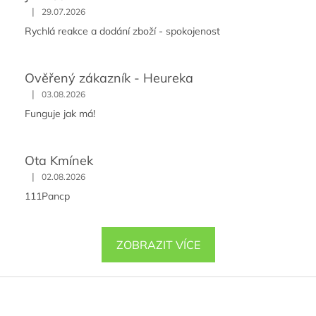
|
29.07.2026
Rychlá reakce a dodání zboží - spokojenost
Ověřený zákazník - Heureka
|
03.08.2026
Funguje jak má!
Ota Kmínek
|
02.08.2026
111Pancp
ZOBRAZIT VÍCE
Z
á
p