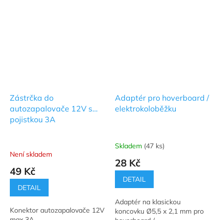
Zástrčka do
Adaptér pro hoverboard /
autozapalovače 12V s
elektrokoloběžku
pojistkou 3A
Skladem
(47 ks)
Průměrné
Není skladem
hodnocení
28 Kč
produktu
49 Kč
je
DETAIL
5,0
DETAIL
z
Adaptér na klasickou
5
Konektor autozapalovače 12V
koncovku Ø5,5 x 2,1 mm pro
hvězdiček.
max 3A