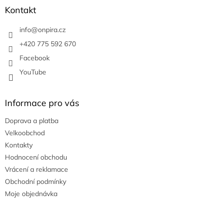
a
Kontakt
t
í
info
@
onpira.cz
+420 775 592 670
Facebook
YouTube
Informace pro vás
Doprava a platba
Velkoobchod
Kontakty
Hodnocení obchodu
Vrácení a reklamace
Obchodní podmínky
Moje objednávka