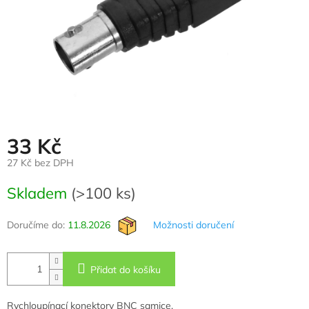
33 Kč
27 Kč bez DPH
Měrná
Skladem
(>100 ks)
cena:
Doručíme do:
11.8.2026
Možnosti doručení
Přidat do košíku
Rychloupínací konektory BNC samice.