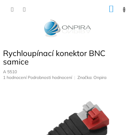
Přejít
NÁKU
na
obsah
KOŠÍK
Rychloupínací konektor BNC
samice
A 5510
Průměrné
1 hodnocení
Podrobnosti hodnocení
Značka:
Onpira
hodnocení
produktu
je
5,0
z
5
hvězdiček.