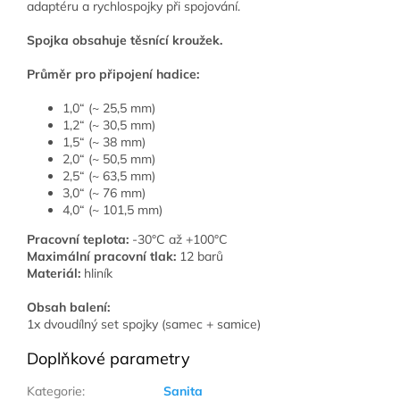
adaptéru a rychlospojky při spojování.
Spojka obsahuje těsnící kroužek.
Průměr pro připojení hadice:
1,0“ (~ 25,5 mm)
1,2“ (~ 30,5 mm)
1,5“ (~ 38 mm)
2,0“ (~ 50,5 mm)
2,5“ (~ 63,5 mm)
3,0“ (~ 76 mm)
4,0“ (~ 101,5 mm)
Pracovní teplota:
-30°C až +100°C
Maximální pracovní tlak:
12 barů
Materiál:
hliník
Obsah balení:
1x dvoudílný set spojky (samec + samice)
Doplňkové parametry
Kategorie
:
Sanita