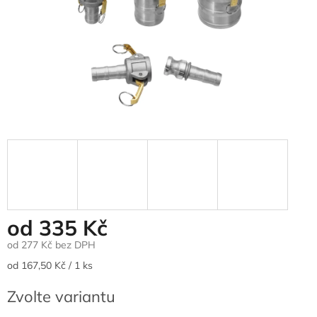
od
335 Kč
od
277 Kč
bez DPH
Měrná
od 167,50 Kč / 1 ks
cena:
Zvolte variantu