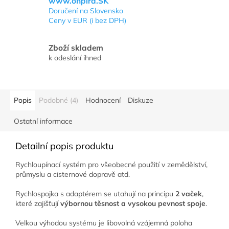
www.onpira.SK
Doručení na Slovensko
Ceny v EUR (i bez DPH)
Zboží skladem
k odeslání ihned
Popis
Podobné (4)
Hodnocení
Diskuze
Ostatní informace
Detailní popis produktu
Rychloupínací systém pro všeobecné použití v zemědělství,
průmyslu a cisternové dopravě atd.
Rychlospojka s adaptérem se utahují na principu
2 vaček
,
které zajišťují
výbornou těsnost a vysokou pevnost spoje
.
Velkou výhodou systému je libovolná vzájemná poloha