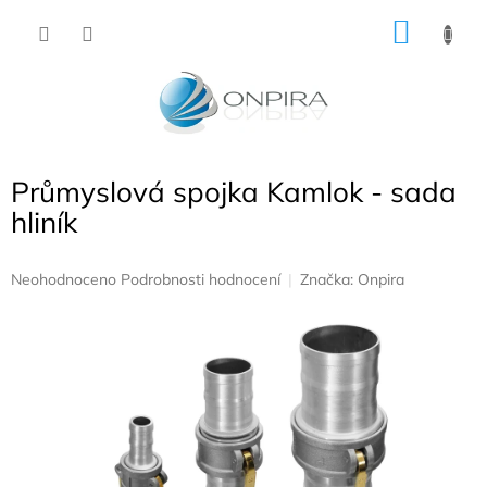
Přejít
NÁKU
na
obsah
KOŠÍK
Průmyslová spojka Kamlok - sada
hliník
Průměrné
Neohodnoceno
Podrobnosti hodnocení
Značka:
Onpira
hodnocení
produktu
je
0,0
z
5
hvězdiček.