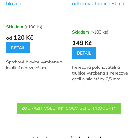
hlavice
odtoková hadice 80 cm
Skladem
(>100 ks)
Průměrné
Skladem
(>100 ks)
hodnocení
120 Kč
od
produktu
148 Kč
je
DETAIL
5,0
DETAIL
z
Sprchové hlavice vyrobené z
5
Nerezová polohovatelná
kvalitní nerezové oceli.
hvězdiček.
trubice vyrobena z nerezové
oceli o síle stěny 0,5 mm.
ZOBRAZIT VŠECHNY SOUVISEJÍCÍ PRODUKTY