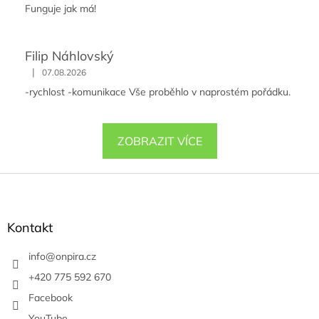
Funguje jak má!
Filip Náhlovský
|
07.08.2026
-rychlost -komunikace Vše proběhlo v naprostém pořádku.
ZOBRAZIT VÍCE
Z
á
p
a
Kontakt
t
í
info
@
onpira.cz
+420 775 592 670
Facebook
YouTube