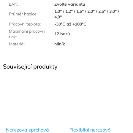
EAN
:
Zvolte variantu
1,0“ / 1,2“ / 1,5“ / 2,0“ / 2,5“ / 3,0“ /
Průměr hadice
:
4,0“
Pracovní teplota
:
-30°C až +100°C
Maximální pracovní
12 barů
tlak
:
Materiál
:
hliník
Související produkty
Nerezová sprchová
Flexibilní nerezová