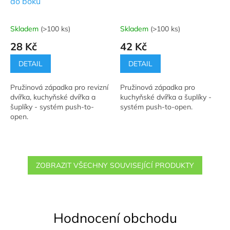
do boku
Skladem
(>100 ks)
Skladem
(>100 ks)
Průměrné
Průměrné
hodnocení
hodnocení
28 Kč
42 Kč
produktu
produktu
je
je
DETAIL
DETAIL
4,9
5,0
z
z
Pružinová západka pro revizní
Pružinová západka pro
5
5
dvířka, kuchyňské dvířka a
kuchyňské dvířka a šuplíky -
hvězdiček.
hvězdiček.
šuplíky - systém push-to-
systém push-to-open.
open.
ZOBRAZIT VŠECHNY SOUVISEJÍCÍ PRODUKTY
Hodnocení obchodu