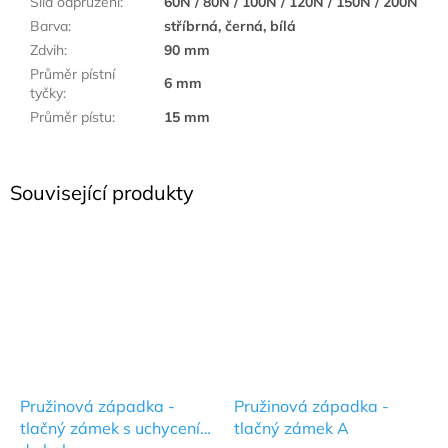
Síla odpružení
:
60N / 80N / 100N / 120N / 150N / 200N
Barva
:
stříbrná, černá, bílá
Zdvih
:
90 mm
Průměr pístní
6 mm
tyčky
:
Průměr pístu
:
15 mm
Související produkty
Pružinová západka -
Pružinová západka -
tlačný zámek s uchycením
tlačný zámek A