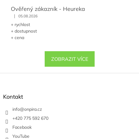
Ověřený zákazník - Heureka
|
05.08.2026
+ rychlost
+ dostupnost
+ cena
ZOBRAZIT VÍCE
Z
á
p
a
Kontakt
t
í
info
@
onpira.cz
+420 775 592 670
Facebook
YouTube