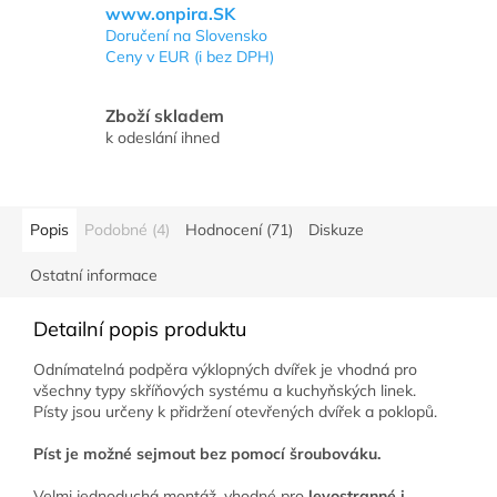
www.onpira.SK
Doručení na Slovensko
Ceny v EUR (i bez DPH)
Zboží skladem
k odeslání ihned
Popis
Podobné (4)
Hodnocení (71)
Diskuze
Ostatní informace
Detailní popis produktu
Odnímatelná podpěra výklopných dvířek je vhodná pro
všechny typy skříňových systému a kuchyňských linek.
Písty jsou určeny k přidržení otevřených dvířek a poklopů.
Píst je možné sejmout bez pomocí šroubováku.
Velmi jednoduchá montáž, vhodné pro
levostranné i