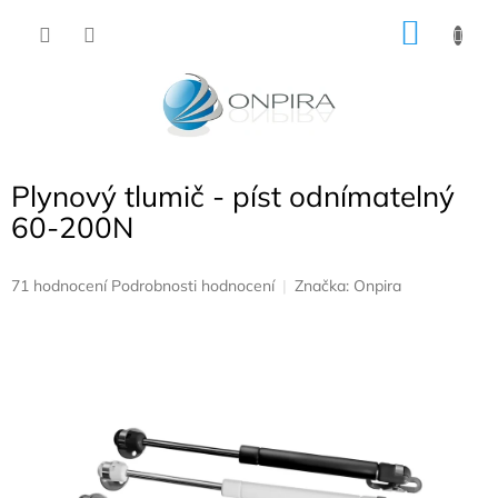
Přejít
NÁKU
na
obsah
KOŠÍK
Plynový tlumič - píst odnímatelný
60-200N
Průměrné
71 hodnocení
Podrobnosti hodnocení
Značka:
Onpira
hodnocení
produktu
je
5,0
z
5
hvězdiček.