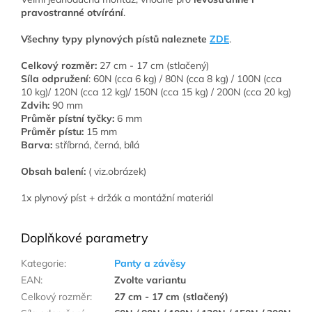
pravostranné otvírání
.
Všechny typy plynových pístů naleznete
ZDE
.
Celkový rozměr:
27 cm - 17 cm (stlačený)
Síla odpružení
: 60N (cca 6 kg) / 80N (cca 8 kg) / 100N (cca
10 kg)/ 120N (cca 12 kg)/ 150N (cca 15 kg) / 200N (cca 20 kg)
Zdvih:
90 mm
Průměr pístní tyčky:
6 mm
Průměr pístu:
15 mm
Barva:
stříbrná, černá, bílá
Obsah balení:
( viz.obrázek)
1x plynový píst + držák a montážní materiál
Doplňkové parametry
Kategorie
:
Panty a závěsy
EAN
:
Zvolte variantu
Celkový rozměr
:
27 cm - 17 cm (stlačený)