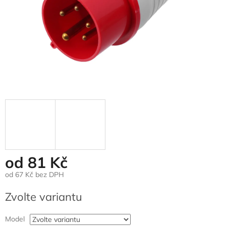
od
81 Kč
od
67 Kč
bez DPH
Měrná
Zvolte variantu
cena:
Model