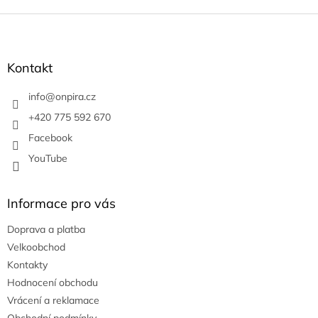
Z
á
p
a
Kontakt
t
í
info
@
onpira.cz
+420 775 592 670
Facebook
YouTube
Informace pro vás
Doprava a platba
Velkoobchod
Kontakty
Hodnocení obchodu
Vrácení a reklamace
Obchodní podmínky