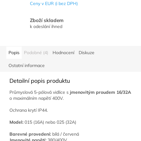
Ceny v EUR (i bez DPH)
Zboží skladem
k odeslání ihned
Popis
Podobné (4)
Hodnocení
Diskuze
Ostatní informace
Detailní popis produktu
Průmyslová 5-pólová vidlice s
jmenovitým proudem 16/32A
o maximálním napětí 400V.
Ochrana krytí IP44.
Model:
015 (16A) nebo 025 (32A)
Barevné provedení:
bílá / červená
Jmenovité napětí:
380/400V