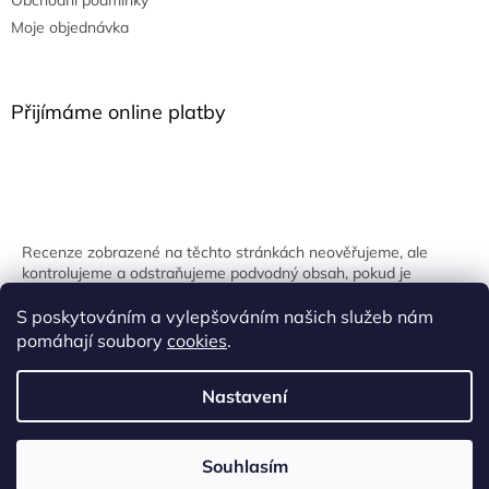
Moje objednávka
Přijímáme online platby
Recenze zobrazené na těchto stránkách neověřujeme, ale
kontrolujeme a odstraňujeme podvodný obsah, pokud je
identifikován.
S poskytováním a vylepšováním našich služeb nám
pomáhají soubory
cookies
.
Nastavení
Vytvořil Shoptet
Souhlasím
Copyright 2026
Onpira.cz
. Všechna práva vyhrazena.