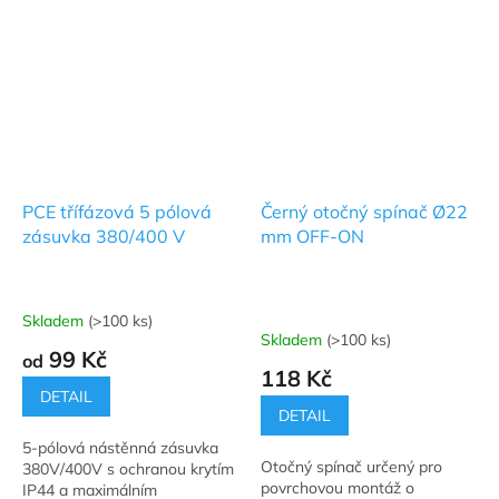
PCE třífázová 5 pólová
Černý otočný spínač Ø22
zásuvka 380/400 V
mm OFF-ON
Skladem
(>100 ks)
Průměrné
Skladem
(>100 ks)
hodnocení
99 Kč
od
produktu
118 Kč
je
DETAIL
5,0
DETAIL
z
5-pólová nástěnná zásuvka
5
Otočný spínač určený pro
380V/400V s ochranou krytím
hvězdiček.
povrchovou montáž o
IP44 a maximálním