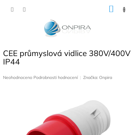
Přejít
NÁKU
na
obsah
KOŠÍK
CEE průmyslová vidlice 380V/400V
IP44
Průměrné
Neohodnoceno
Podrobnosti hodnocení
Značka:
Onpira
hodnocení
produktu
je
0,0
z
5
hvězdiček.