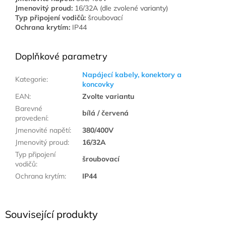
Jmenovitý proud:
16/32A (dle zvolené varianty)
Typ připojení vodičů:
šroubovací
Ochrana krytím:
IP44
Doplňkové parametry
Napájecí kabely, konektory a
Kategorie
:
koncovky
EAN
:
Zvolte variantu
Barevné
bílá / červená
provedení
:
Jmenovité napětí
:
380/400V
Jmenovitý proud
:
16/32A
Typ připojení
šroubovací
vodičů
:
Ochrana krytím
:
IP44
Související produkty