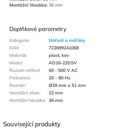
Montážní hloubka:
36 mm
Doplňkové parametry
Kategorie
:
Nářadí a měřáky
EAN
:
722699241068
Materiál
:
plast, kov
Model
:
AD16-22DSV
Rozsah měření
:
60 - 500 V AC
Frekvence
:
20 – 80 Hz
Rozměr
:
Ø29 mm x 51 mm
Montážní otvor
:
22 mm
Montážní hloubka
:
36 mm
Související produkty