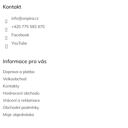
p
a
Kontakt
t
í
info
@
onpira.cz
+420 775 592 670
Facebook
YouTube
Informace pro vás
Doprava a platba
Velkoobchod
Kontakty
Hodnocení obchodu
Vrácení a reklamace
Obchodní podmínky
Moje objednávka