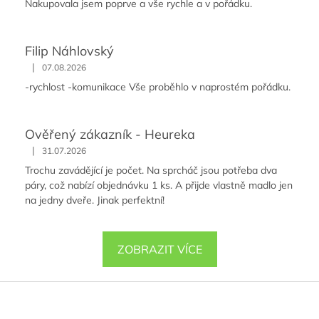
Nakupovala jsem poprve a vše rychle a v pořádku.
Filip Náhlovský
|
07.08.2026
-rychlost -komunikace Vše proběhlo v naprostém pořádku.
Ověřený zákazník - Heureka
|
31.07.2026
Trochu zavádějící je počet. Na sprcháč jsou potřeba dva
páry, což nabízí objednávku 1 ks. A přijde vlastně madlo jen
na jedny dveře. Jinak perfektní!
ZOBRAZIT VÍCE
Z
á