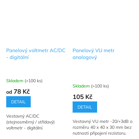
Panelový voltmetr AC/DC
Panelový VU metr
- digitální
analogový
Skladem
(>100 ks)
Průměrné
Skladem
(>100 ks)
hodnocení
78 Kč
od
produktu
105 Kč
je
DETAIL
5,0
DETAIL
z
Vestavný AC/DC
5
Vestavný VU metr -20/+3dB o
(stejnosměrný / střídavý)
hvězdiček.
rozměru 40 x 40 x 30 mm bez
voltmetr - digitální.
nutnosti připojení rezistoru.