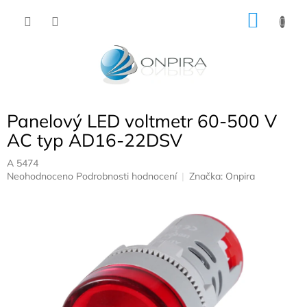
Přejít
NÁKU
na
obsah
KOŠÍK
Panelový LED voltmetr 60-500 V
AC typ AD16-22DSV
A 5474
Průměrné
Neohodnoceno
Podrobnosti hodnocení
Značka:
Onpira
hodnocení
produktu
je
0,0
z
5
hvězdiček.