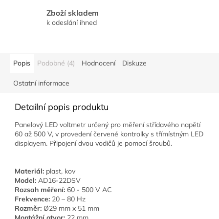
Zboží skladem
k odeslání ihned
Popis
Podobné (4)
Hodnocení
Diskuze
Ostatní informace
Detailní popis produktu
Panelový LED voltmetr určený pro měření střídavého napětí
60 až 500 V, v provedení červené kontrolky s třímístným LED
displayem. Připojení dvou vodičů je pomocí šroubů.
Materiál:
plast, kov
Model:
AD16-22DSV
Rozsah měření:
60 - 500 V AC
Frekvence:
20 – 80 Hz
Rozměr:
Ø29 mm x 51 mm
Montážní otvor:
22 mm