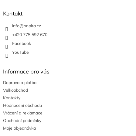
p
a
Kontakt
t
í
info
@
onpira.cz
+420 775 592 670
Facebook
YouTube
Informace pro vás
Doprava a platba
Velkoobchod
Kontakty
Hodnocení obchodu
Vrácení a reklamace
Obchodní podmínky
Moje objednávka