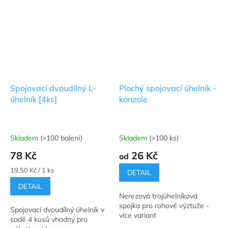
Spojovací dvoudílný L-
Plochý spojovací úhelník -
úhelník [4ks]
konzole
Skladem
(>100 balení)
Skladem
(>100 ks)
Průměrné
Průměrné
hodnocení
hodnocení
78 Kč
26 Kč
od
produktu
produktu
je
je
Měrná
19,50 Kč / 1 ks
DETAIL
5,0
5,0
cena:
DETAIL
z
z
Nerezová trojúhelníková
5
5
spojka pro rohové výztuže -
hvězdiček.
hvězdiček.
Spojovací dvoudílný úhelník v
více variant
sadě 4 kusů vhodný pro