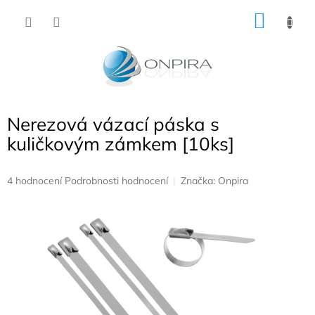
Přejít
NÁKU
na
obsah
KOŠÍK
Nerezová vázací páska s
kuličkovým zámkem [10ks]
Průměrné
4 hodnocení
Podrobnosti hodnocení
Značka:
Onpira
hodnocení
produktu
je
5,0
z
5
hvězdiček.