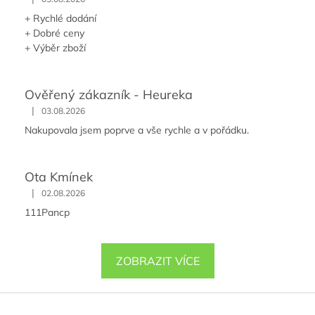
+ Rychlé dodání
+ Dobré ceny
+ Výběr zboží
Ověřený zákazník - Heureka
|
03.08.2026
Nakupovala jsem poprve a vše rychle a v pořádku.
Ota Kmínek
|
02.08.2026
111Pancp
ZOBRAZIT VÍCE
Z
á