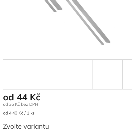
od
44 Kč
od
36 Kč
bez DPH
Měrná
od 4,40 Kč / 1 ks
cena:
Zvolte variantu