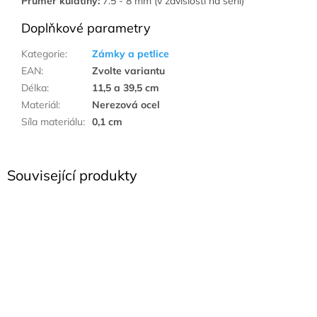
Průměr kulatiny:
7.5 - 8 mm (v závislosti na sérii)
Doplňkové parametry
Kategorie
:
Zámky a petlice
EAN
:
Zvolte variantu
Délka
:
11,5 a 39,5 cm
Materiál
:
Nerezová ocel
Síla materiálu
:
0,1 cm
Související produkty