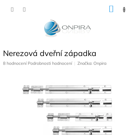
Přejít
NÁKU
na
obsah
KOŠÍK
Nerezová dveřní západka
Průměrné
8 hodnocení
Podrobnosti hodnocení
Značka:
Onpira
hodnocení
produktu
je
4,9
z
5
hvězdiček.