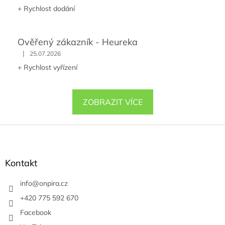
+ Rychlost dodání
Ověřený zákazník - Heureka
|
25.07.2026
+ Rychlost vyřízení
ZOBRAZIT VÍCE
Z
á
p
a
Kontakt
t
í
info
@
onpira.cz
+420 775 592 670
Facebook