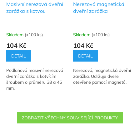
Masivní nerezová dveřní
Nerezová magnetická
zarážka s kotvou
dveřní zarážka
Skladem
(>100 ks)
Skladem
(>100 ks)
Průměrné
Průměrné
hodnocení
hodnocení
104 Kč
104 Kč
produktu
produktu
je
je
DETAIL
DETAIL
5,0
5,0
z
z
Podlahová masivní nerezová
Nerezová, magnetická dveřní
5
5
dveřní zarážka s kotvícím
zarážka. Udržuje dveře
hvězdiček.
hvězdiček.
šroubem o průměru 38 a 45
otevřené pomocí magnetů.
mm.
ZOBRAZIT VŠECHNY SOUVISEJÍCÍ PRODUKTY