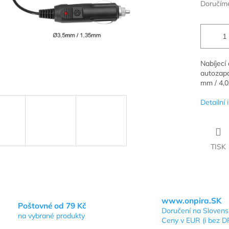
Doručíme
Nabíjecí
autozapa
mm / 4,0
Detailní
TISK
www.onpira.SK
Poštovné od 79 Kč
Doručení na Sloven
na vybrané produkty
Ceny v EUR (i bez D