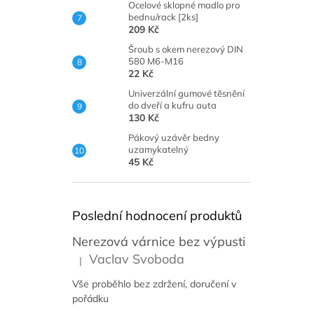
Ocelové sklopné madlo pro
bednu/rack [2ks]
209 Kč
Šroub s okem nerezový DIN
580 M6-M16
22 Kč
Univerzální gumové těsnění
do dveří a kufru auta
130 Kč
Pákový uzávěr bedny
uzamykatelný
45 Kč
Poslední hodnocení produktů
Nerezová várnice bez výpusti
Vaclav Svoboda
|
Hodnocení produktu je 5 z 5 hvězdiček.
Vše proběhlo bez zdržení, doručení v
pořádku