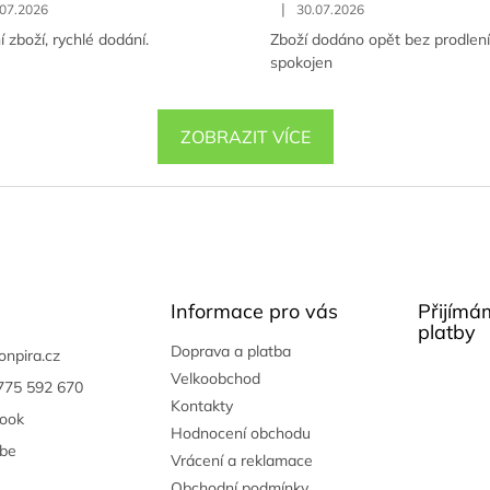
|
.07.2026
30.07.2026
í zboží, rychlé dodání.
Zboží dodáno opět bez prodlen
spokojen
ZOBRAZIT VÍCE
Informace pro vás
Přijímá
platby
Doprava a platba
onpira.cz
Velkoobchod
775 592 670
Kontakty
ook
Hodnocení obchodu
be
Vrácení a reklamace
Obchodní podmínky