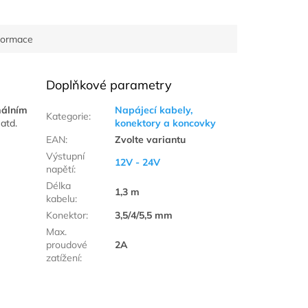
nformace
Doplňkové parametry
málním
Napájecí kabely,
Kategorie
:
atd.
konektory a koncovky
EAN
:
Zvolte variantu
Výstupní
12V - 24V
napětí
:
Délka
1,3 m
kabelu
:
Konektor
:
3,5/4/5,5 mm
Max.
proudové
2A
zatížení
: