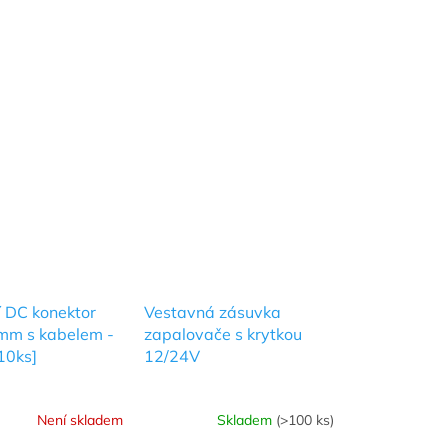
 DC konektor
Vestavná zásuvka
mm s kabelem -
zapalovače s krytkou
10ks]
12/24V
Není skladem
Skladem
(>100 ks)