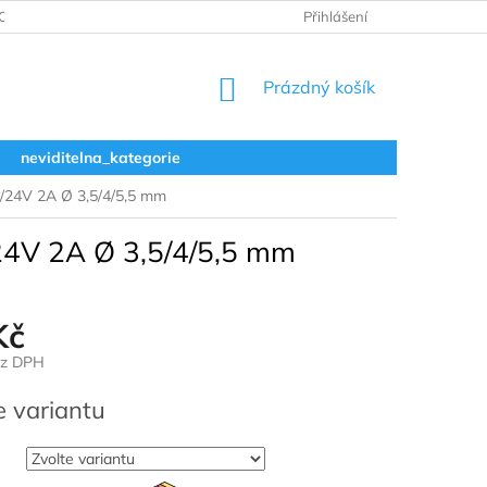
ODNOCENÍ OBCHODU
VRÁCENÍ A REKLAMACE
Přihlášení
OBCHODNÍ 
NÁKUPNÍ
Prázdný košík
KOŠÍK
neviditelna_kategorie
2/24V 2A Ø 3,5/4/5,5 mm
24V 2A Ø 3,5/4/5,5 mm
Kč
ez DPH
e variantu