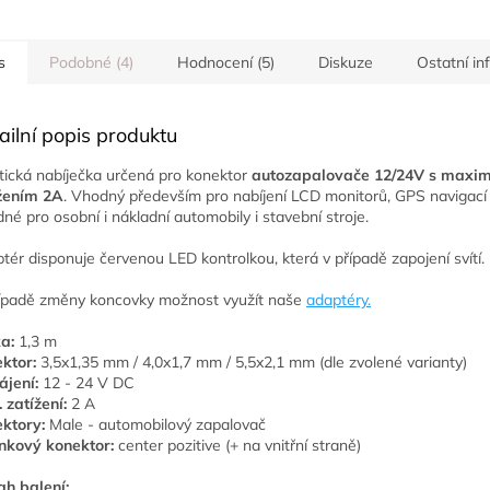
s
Podobné (4)
Hodnocení (5)
Diskuze
Ostatní i
ailní popis produktu
tická nabíječka určená pro konektor
autozapalovače 12/24V s maxi
žením 2A
. Vhodný především pro nabíjení LCD monitorů, GPS navigací 
né pro osobní i nákladní automobily i stavební stroje.
tér disponuje červenou LED kontrolkou, která v případě zapojení svítí.
ípadě změny koncovky možnost využít naše
adaptéry.
a:
1,3 m
ktor:
3,5x1,35 mm / 4,0x1,7 mm / 5,5x2,1 mm (dle zvolené varianty)
jení:
12 - 24 V DC
 zatížení:
2 A
ktory:
Male - automobilový zapalovač
nkový konektor:
center pozitive (+ na vnitřní straně)
h balení: