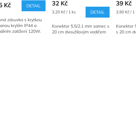
32 Kč
39 Kč
ktu
produktu
produktu
5 Kč
DETAIL
je
je
Měrná
Měrná
3,20 Kč / 1 ks
DETAIL
3,90 Kč / 1
5,0
5,0
cena:
cena:
vná zásuvka s krytkou
z
z
anou krytím IP44 a
Konektor 5.5/2.1 mm samec s
Konektor 
5
5
álním zatížení 120W.
20 cm dvoužilovým vodičem
s 20 cm d
ček.
hvězdiček.
hvězdiček.