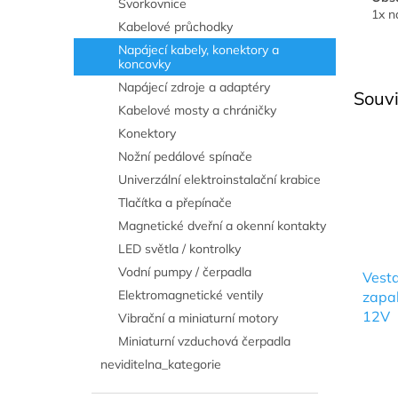
Svorkovnice
1x n
Kabelové průchodky
Napájecí kabely, konektory a
koncovky
Napájecí zdroje a adaptéry
Souvi
Kabelové mosty a chráničky
Konektory
Nožní pedálové spínače
Univerzální elektroinstalační krabice
Tlačítka a přepínače
Magnetické dveřní a okenní kontakty
LED světla / kontrolky
Vodní pumpy / čerpadla
Vest
Elektromagnetické ventily
zapal
12V
Vibrační a miniaturní motory
Miniaturní vzduchová čerpadla
neviditelna_kategorie
Průmě
hodno