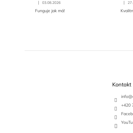
|
|
03.08.2026
27
Funguje jak má!
Kvalitn
Z
á
p
a
t
Kontakt
í
info
@
+420 
Faceb
YouTu