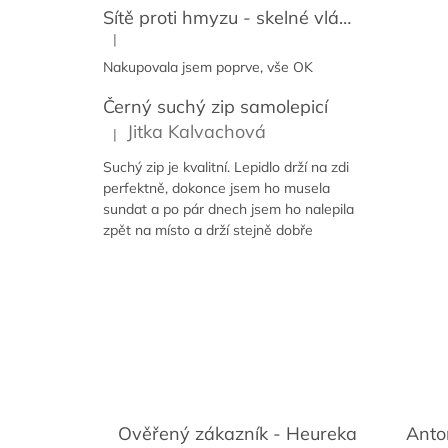
Sítě proti hmyzu - skelné vlákno + PVC
|
Hodnocení produktu je 5 z 5 hvězdiček.
Nakupovala jsem poprve, vše OK
Černý suchý zip samolepicí
Jitka Kalvachová
|
Hodnocení produktu je 5 z 5 hvězdiček.
Suchý zip je kvalitní. Lepidlo drží na zdi
perfektně, dokonce jsem ho musela
sundat a po pár dnech jsem ho nalepila
zpět na místo a drží stejně dobře
Ověřený zákazník - Heureka
Anto