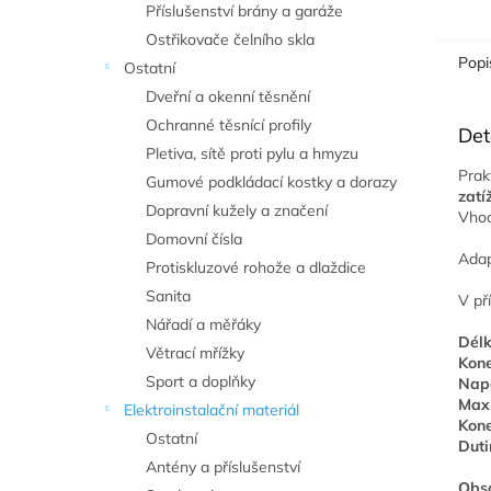
Příslušenství brány a garáže
Ostřikovače čelního skla
Popi
Ostatní
Dveřní a okenní těsnění
Ochranné těsnící profily
Det
Pletiva, sítě proti pylu a hmyzu
Prak
Gumové podkládací kostky a dorazy
zatí
Dopravní kužely a značení
Vhod
Domovní čísla
Adap
Protiskluzové rohože a dlaždice
Sanita
V př
Nářadí a měřáky
Délk
Větrací mřížky
Kone
Sport a doplňky
Napá
Max.
Elektroinstalační materiál
Kone
Ostatní
Duti
Antény a příslušenství
Obsa