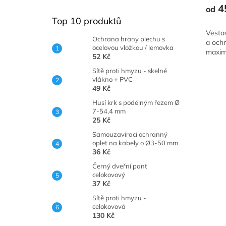
produ
4
od
je
Top 10 produktů
5,0
Vesta
z
Ochrana hrany plechu s
a ochr
5
ocelovou vložkou / lemovka
maxim
hvězdi
52 Kč
Sítě proti hmyzu - skelné
vlákno + PVC
49 Kč
Husí krk s podélným řezem Ø
7-54,4 mm
25 Kč
Samouzavírací ochranný
oplet na kabely o Ø3-50 mm
36 Kč
Černý dveřní pant
celokovový
37 Kč
Sítě proti hmyzu -
celokovová
130 Kč