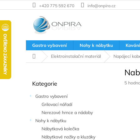
Přejít
+420 775 592 670
info@onpira.cz
na
obsah
Gastro vybavení
Nohy k nábytku
Kování
Domů
Elektroinstalační materiál
Napájecí kab
P
Nab
o
Přeskočit
s
Průměr
Kategorie
5 hodno
kategorie
t
hodnoc
r
produkt
Gastro vybavení
a
je
Grilovací nářadí
n
4,6
z
Nerezové hrnce a nádoby
n
5
í
Nohy k nábytku
hvězdič
p
Nábytková kolečka
a
Nábytkové nožky a kluzáky