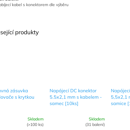
abíjecí kabel s konektorem dle výběru
sející produkty
avná zásuvka
Napájecí DC konektor
Napájecí
ovače s krytkou
5.5x2,1 mm s kabelem -
5,5x2,1 
samec [10ks]
samice [
Skladem
Skladem
rné
Průměrné
Průměrné
(>100 ks)
(31 balení)
cení
hodnocení
hodnocení