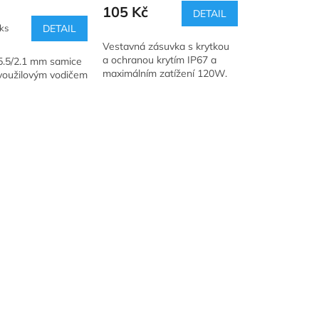
105 Kč
DETAIL
 ks
DETAIL
Vestavná zásuvka s krytkou
a ochranou krytím IP67 a
5.5/2.1 mm samice
maximálním zatížení 120W.
voužilovým vodičem