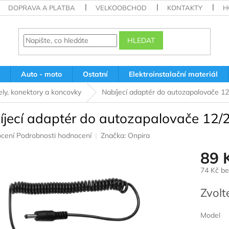
DOPRAVA A PLATBA
VELKOOBCHOD
KONTAKTY
H
HLEDAT
Auto - moto
Ostatní
Elektroinstalační materiál
ely, konektory a koncovky
Nabíjecí adaptér do autozapalovače 1
íjecí adaptér do autozapalovače 12/
né
cení
Podrobnosti hodnocení
Značka:
Onpira
ení
89 
u
74 Kč b
Měrná
Zvolt
cena:
ek.
Model