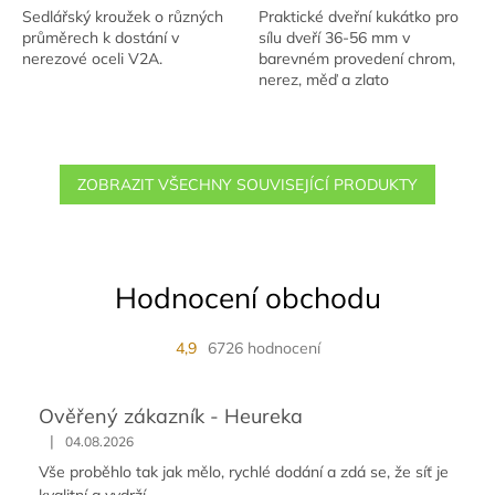
Sedlářský kroužek o různých
Praktické dveřní kukátko pro
průměrech k dostání v
sílu dveří 36-56 mm v
nerezové oceli V2A.
barevném provedení chrom,
nerez, měď a zlato
ZOBRAZIT VŠECHNY SOUVISEJÍCÍ PRODUKTY
Hodnocení obchodu
4,9
6726 hodnocení
Ověřený zákazník - Heureka
|
04.08.2026
Vše proběhlo tak jak mělo, rychlé dodání a zdá se, že síť je