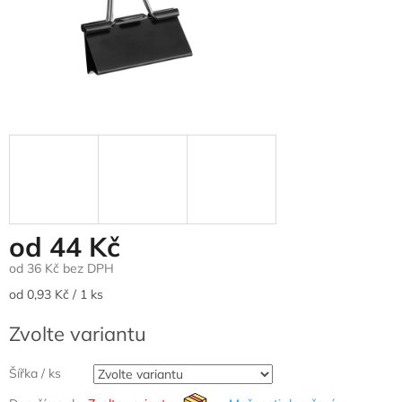
od
44 Kč
od
36 Kč
bez DPH
Měrná
od 0,93 Kč / 1 ks
cena:
Zvolte variantu
Šířka / ks