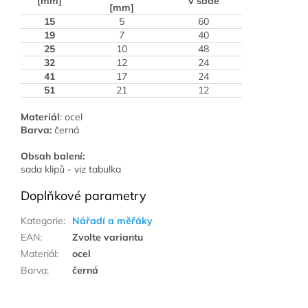
[mm]
v sadě
[mm]
15
5
60
19
7
40
25
10
48
32
12
24
41
17
24
51
21
12
Materiál
: ocel
Barva:
černá
Obsah balení:
sada klipů - viz tabulka
Doplňkové parametry
Kategorie
:
Nářadí a měřáky
EAN
:
Zvolte variantu
Materiál
:
ocel
Barva
:
černá