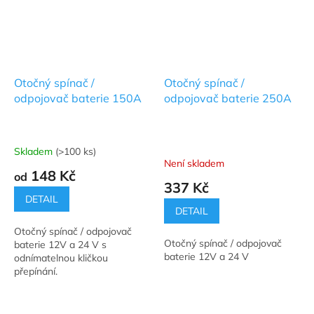
Otočný spínač /
Otočný spínač /
odpojovač baterie 150A
odpojovač baterie 250A
Skladem
(>100 ks)
Průměrné
Není skladem
hodnocení
148 Kč
od
produktu
337 Kč
je
DETAIL
5,0
DETAIL
z
Otočný spínač / odpojovač
5
Otočný spínač / odpojovač
baterie 12V a 24 V s
hvězdiček.
baterie 12V a 24 V
odnímatelnou kličkou
přepínání.