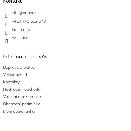
a
Kontakt
t
í
info
@
onpira.cz
+420 775 592 670
Facebook
YouTube
Informace pro vás
Doprava a platba
Velkoobchod
Kontakty
Hodnocení obchodu
Vrácení a reklamace
Obchodní podmínky
Moje objednávka