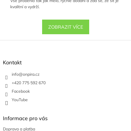
Vše proběhlo tak jak mělo, rychlé dodání a zdá se, že síť je
kvalitní a vydrží.
ZOBRAZIT VÍCE
Z
á
p
a
Kontakt
t
í
info
@
onpira.cz
+420 775 592 670
Facebook
YouTube
Informace pro vás
Doprava a platba