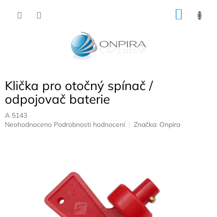
Přejít
NÁKU
na
obsah
KOŠÍK
Klička pro otočný spínač /
odpojovač baterie
A 5143
Průměrné
Neohodnoceno
Podrobnosti hodnocení
Značka:
Onpira
hodnocení
produktu
je
0,0
z
5
hvězdiček.