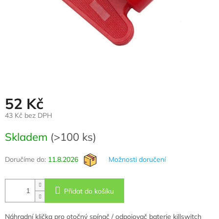
52 Kč
43 Kč bez DPH
Měrná
Skladem
(>100 ks)
cena:
Doručíme do:
11.8.2026
Možnosti doručení
Přidat do košíku
Náhradní klička pro otočný spínač / odpojovač baterie killswitch