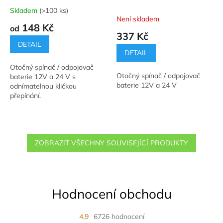
Skladem
(>100 ks)
Průměrné
Není skladem
hodnocení
148 Kč
od
produktu
337 Kč
je
DETAIL
5,0
DETAIL
z
Otočný spínač / odpojovač
5
Otočný spínač / odpojovač
baterie 12V a 24 V s
hvězdiček.
baterie 12V a 24 V
odnímatelnou kličkou
přepínání.
ZOBRAZIT VŠECHNY SOUVISEJÍCÍ PRODUKTY
Hodnocení obchodu
4,9
6726 hodnocení