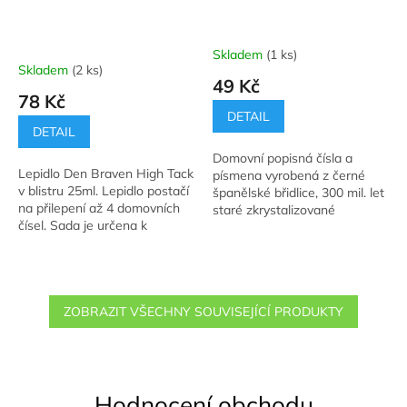
Skladem
(1 ks)
Průměrné
Skladem
(2 ks)
hodnocení
49 Kč
produktu
78 Kč
je
DETAIL
5,0
DETAIL
z
Domovní popisná čísla a
5
Lepidlo Den Braven High Tack
písmena vyrobená z černé
hvězdiček.
v blistru 25ml. Lepidlo postačí
španělské břidlice, 300 mil. let
na přilepení až 4 domovních
staré zkrystalizované
čísel. Sada je určena k
usazeniny na tehdejším
uchycení domovních čísel k
mořském dně.
fasádě domu, zídce, plotu...
ZOBRAZIT VŠECHNY SOUVISEJÍCÍ PRODUKTY
Hodnocení obchodu