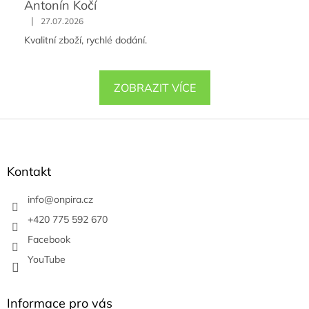
Antonín Kočí
|
27.07.2026
Kvalitní zboží, rychlé dodání.
ZOBRAZIT VÍCE
Z
á
p
a
Kontakt
t
í
info
@
onpira.cz
+420 775 592 670
Facebook
YouTube
Informace pro vás