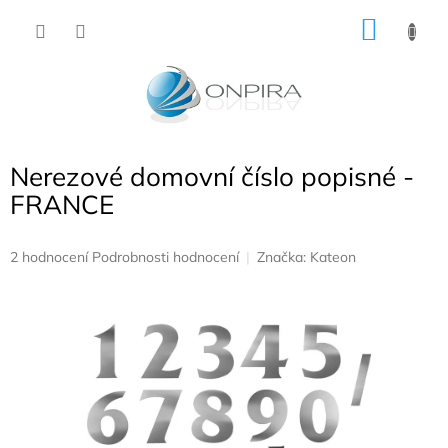
Přejít
NÁKU
na
obsah
KOŠÍK
Nerezové domovní číslo popisné -
FRANCE
Průměrné
2 hodnocení
Podrobnosti hodnocení
Značka:
Kateon
hodnocení
produktu
je
5,0
z
5
hvězdiček.