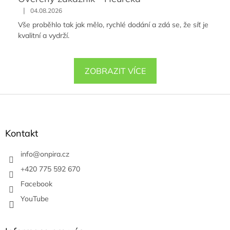
|
04.08.2026
Vše proběhlo tak jak mělo, rychlé dodání a zdá se, že síť je
kvalitní a vydrží.
ZOBRAZIT VÍCE
Z
á
p
a
Kontakt
t
í
info
@
onpira.cz
+420 775 592 670
Facebook
YouTube