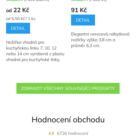
Průměrné
Průměrné
hodnocení
hodnocení
22 Kč
91 Kč
od
produktu
produktu
je
je
Měrná
od 5,50 Kč / 1 ks
DETAIL
4,7
5,0
cena:
DETAIL
z
z
Elegantní nerezová nábytková
5
5
nožičky výška 3,8 cm a
hvězdiček.
hvězdiček.
Nožička vhodná pro
průměr 6,3 cm.
kuchyňskou linku 7, 10, 12
nebo 14 cm vyrobená z plastu
vhodná pro kuchyňské linky,
pohovky a nízké stolečky.
ZOBRAZIT VŠECHNY SOUVISEJÍCÍ PRODUKTY
Hodnocení obchodu
4,9
6726 hodnocení