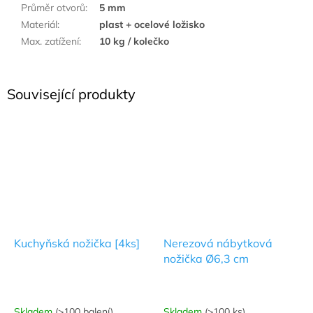
Průměr otvorů
:
5 mm
Materiál
:
plast + ocelové ložisko
Max. zatížení
:
10 kg / kolečko
Související produkty
Kuchyňská nožička [4ks]
Nerezová nábytková
nožička Ø6,3 cm
Skladem
(>100 balení)
Skladem
(>100 ks)