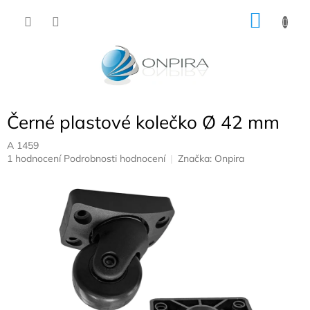
Přejít
NÁKU
na
obsah
KOŠÍK
Černé plastové kolečko Ø 42 mm
A 1459
Průměrné
1 hodnocení
Podrobnosti hodnocení
Značka:
Onpira
hodnocení
produktu
je
5,0
z
5
hvězdiček.